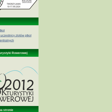
tkol
 uczestnicy zlotów ptkol
entralnych
urystyki Rowerowej
na stronie