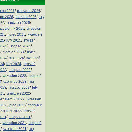
wiadomości
/
/
ipiec 2026
czerwiec 2026
/
/
ień 2026
marzec 2026
luty
/
/
026
grudzień 2025
/
aździernik 2025
wrzesień
/
/
2025
lipiec 2025
kwiecień
/
/
025
luty 2025
styczeń
/
/
2024
listopad 2024
/
/
4
sierpień 2024
lipiec
/
/
2024
maj 2024
kwiecień
/
/
024
luty 2024
styczeń
/
/
2023
listopad 2023
/
/
3
wrzesień 2023
sierpień
/
/
3
czerwiec 2023
maj
/
/
2023
marzec 2023
luty
/
/
023
grudzień 2022
/
aździernik 2022
wrzesień
/
/
2022
lipiec 2022
czerwiec
/
/
022
luty 2022
styczeń
/
/
2021
listopad 2021
/
/
1
wrzesień 2021
sierpień
/
/
1
czerwiec 2021
maj