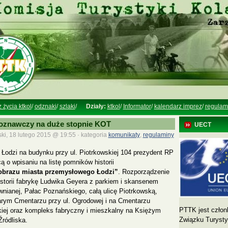
z życia ktkol
/
odznaki
/
szlaki
/
Działy:
ktkol
/
Informator
/
kalendarz imprez
/
regulam
ajoznawczy na duże stopnie KOT
UECT
ki, 18 lutego 2015 @ 19:55 · kategoria
komunikaty
,
regulaminy
w Łodzi na budynku przy ul. Piotrkowskiej 104 prezydent RP
cą o wpisaniu na listę pomników historii
jobrazu miasta przemysłowego Łodzi”
. Rozporządzenie
istorii fabrykę Ludwika Geyera z parkiem i skansenem
ewnianej, Pałac Poznańskiego, całą ulicę Piotrkowską,
arym Cmentarzu przy ul. Ogrodowej i na Cmentarzu
PTTK jest człon
iej oraz kompleks fabryczny i mieszkalny na Księżym
Związku Turyst
ródliska.