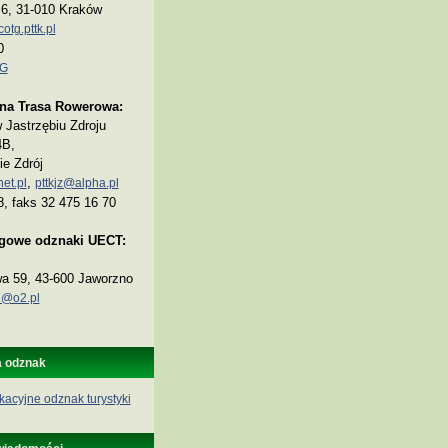
a 6, 31-010 Kraków
tg.pttk.pl
0
TG
na Trasa Rowerowa:
Jastrzębiu Zdroju
4B,
ie Zdrój
,
et.pl
pttkjz@alpha.pl
8, faks 32 475 16 70
ogowe odznaki UECT:
wa 59, 43-600 Jaworzno
@o2.pl
a odznak
kacyjne odznak turystyki