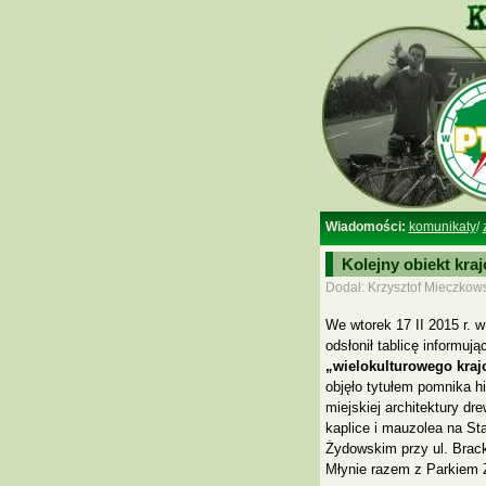
Wiadomości:
komunikaty
/
Kolejny obiekt kr
Dodał: Krzysztof Mieczkows
We wtorek 17 II 2015 r. 
odsłonił tablicę informują
„wielokulturowego kra
objęło tytułem pomnika h
miejskiej architektury dr
kaplice i mauzolea na St
Żydowskim przy ul. Brack
Młynie razem z Parkiem Ź