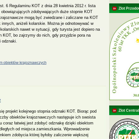
t. 6 Regulaminu KOT z dnia 28 kwietnia 2012 r. lista
Zlot Przodo
h obowiązujących zdobywających duże stopnie KOT
 krajoznawcze mogą być zwiedzane i zaliczane na KOT
innych, aniżeli kolarskie. Można je odnotowywać w
olarskich nawet w sytuacji, gdy turysta jest dopiero na
 KOT, bo zajrzymy do nich, gdy przyjdzie pora na
i odznaki.
m obiektów krajoznawczych
2
Zlot Centra
ię projekt kolejnego stopnia odznaki KOT. Biorąc pod
iczby obiektów krajoznawczych następuje ich swoista
tu coraz łatwiej jest zdobyć odznakę dzięki obiektom
dległych od miejsca zamieszkania. Wprowadzenie
unkiem zdobycia której byłoby zaliczenie większej