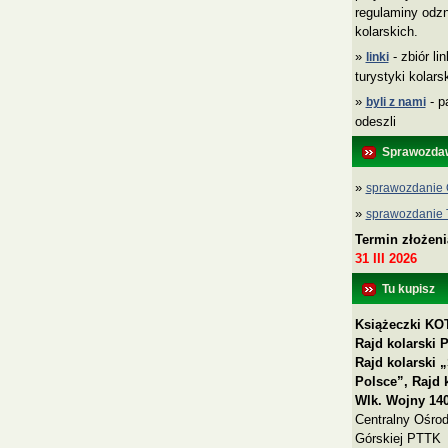
regulaminy odzn
kolarskich.
»
- zbiór li
linki
turystyki kolar
»
- p
byli z nami
odeszli
Sprawozda
»
sprawozdanie 
»
sprawozdanie
Termin złożen
31 III 2026
Tu kupisz
Książeczki KOT
Rajd kolarski 
Rajd kolarski
Polsce”, Rajd 
Wlk. Wojny 140
Centralny Ośrod
Górskiej PTTK