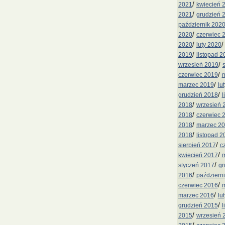
/
2021
kwiecień 
/
2021
grudzień 
październik 202
/
2020
czerwiec 
/
2020
luty 2020
/
2019
listopad 2
/
wrzesień 2019
/
czerwiec 2019
m
/
marzec 2019
lu
/
grudzień 2018
l
/
2018
wrzesień 
/
2018
czerwiec 
/
2018
marzec 2
/
2018
listopad 2
/
sierpień 2017
c
/
kwiecień 2017
m
/
styczeń 2017
gr
/
2016
październ
/
czerwiec 2016
m
/
marzec 2016
lu
/
grudzień 2015
l
/
2015
wrzesień 