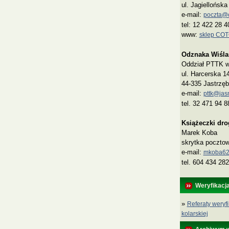
ul. Jagiellońsk
e-mail:
poczta@co
tel: 12 422 28 4
www:
sklep CO
Odznaka Wiśla
Oddział PTTK w 
ul. Harcerska 1
44-335 Jastrzęb
e-mail:
pttk@jasn
tel. 32 471 94 8
Książeczki dr
Marek Koba
skrytka poczto
e‑mail:
mkoba62
tel. 604 434 282
Weryfikacj
»
Referaty weryfi
kolarskiej