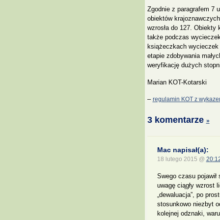
Zgodnie z paragrafem 7 us
obiektów krajoznawczyc
wzrosła do 127. Obiekty
także podczas wycieczek 
książeczkach wycieczek k
etapie zdobywania małych
weryfikację dużych stopn
Marian KOT-Kotarski
–
regulamin KOT z wykaze
3 komentarze
»
Mac napisał(a):
18 lutego 2015 @
20:1
Swego czasu pojawił s
uwagę ciągły wzrost l
„dewaluacja”, po pros
stosunkowo niezbyt o
kolejnej odznaki, war