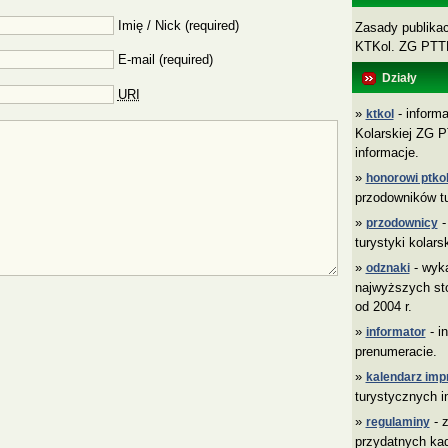
Imię / Nick (required)
Zasady publikacj
KTKol. ZG PT
E-mail (required)
Działy
URI
»
- informa
ktkol
Kolarskiej ZG P
informacje.
»
honorowi ptkol
przodowników tu
»
-
przodownicy
turystyki kolars
»
- wyk
odznaki
najwyższych sto
od 2004 r.
»
- i
informator
prenumeracie.
»
kalendarz imp
turystycznych i
»
- z
regulaminy
przydatnych ka