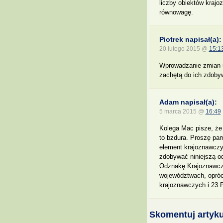
liczby obiektów krajo
równowagę.
Piotrek napisał(a):
20 lutego 2015 @
15:1
Wprowadzanie zmian u
zachętą do ich zdoby
Adam napisał(a):
5 marca 2015 @
16:49
Kolega Mac pisze, że
to bzdura. Proszę pa
element krajoznawczy 
zdobywać niniejszą od
Odznakę Krajoznawczą
województwach, opróc
krajoznawczych i 23 
Skomentuj artyku