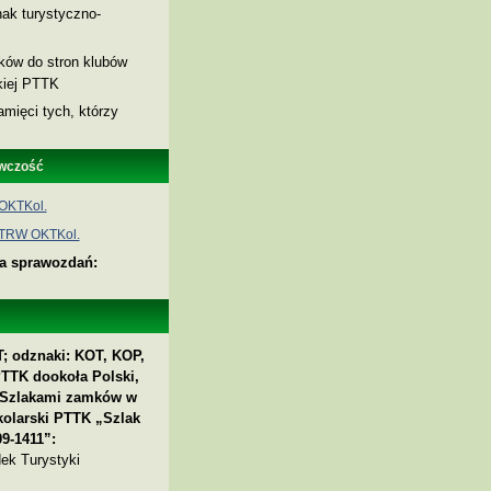
ak turystyczno-
nków do stron klubów
skiej PTTK
amięci tych, którzy
wczość
OKTKol.
 TRW OKTKol.
ia sprawozdań:
; odznaki: KOT, KOP,
PTTK dookoła Polski,
 „Szlakami zamków w
kolarski PTTK „Szlak
9-1411”:
ek Turystyki