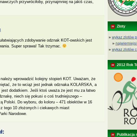
znawczych przywróciłoby, przynajmniej na jakiś czas,
Zloty
3
»
wykaz zlotów p
łatwiających zdobywanie odznak KOT-owskich jest
»
najwierniejsi
wania. Super sprawa! Tak trzymac.
»
wykaz zlotów c
2012 Rok T
 należy wprowadzić kolejny stopień KOT. Uważam, że
miętać, że to wciąż jest jednak odznaka KOLARSKA, a
jest dodatkiem. Jeśli ktoś uważa że jest mu za łatwo
znakę, niech się pokusi o coś trudniejszego –
 Polski. Do wyboru, do koloru – 471 obiektów w 16
z tego 10 złożonych i ciekawych miast
Parki Narodowe.
ł:
Publikacja 