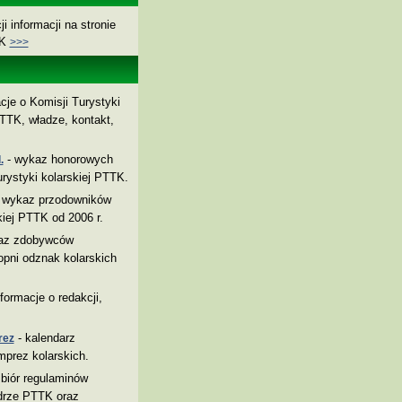
i informacji na stronie
TK
>>>
cje o Komisji Turystyki
TTK, władze, kontakt,
- wykaz honorowych
.
rystyki kolarskiej PTTK.
 wykaz przodowników
kiej PTTK od 2006 r.
az zdobywców
pni odznak kolarskich
nformacje o redakcji,
- kalendarz
rez
mprez kolarskich.
biór regulaminów
drze PTTK oraz