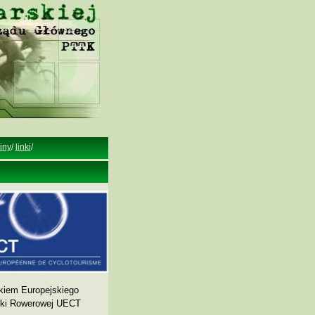
iny
/
linki
/
kiem Europejskiego
yki Rowerowej UECT