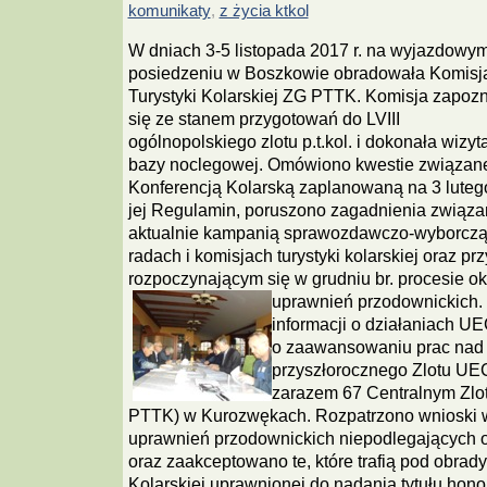
komunikaty
z życia ktkol
,
W dniach 3-5 listopada 2017 r. na wyjazdowy
posiedzeniu w Boszkowie obradowała Komisj
Turystyki Kolarskiej ZG PTTK. Komisja zapoz
się ze stanem przygotowań do LVIII
ogólnopolskiego zlotu p.t.kol. i dokonała wizyta
bazy noclegowej. Omówiono kwestie związan
Konferencją Kolarską zaplanowaną na 3 lutego
jej Regulamin, poruszono zagadnienia związan
aktualnie kampanią sprawozdawczo-wyborczą
radach i komisjach turystyki kolarskiej oraz p
rozpoczynającym się w grudniu br. procesie ok
uprawnień przodownickich.
informacji o działaniach U
o zaawansowaniu prac nad 
przyszłorocznego Zlotu U
zarazem 67 Centralnym Zlo
PTTK) w Kurozwękach. Rozpatrzono wnioski 
uprawnień przodownickich niepodlegających o
oraz zaakceptowano te, które trafią pod obrad
Kolarskiej uprawnionej do nadania tytułu hono