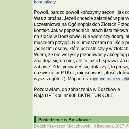
komunikaty
Powoli, bardzo powoli kończymy sezon i jak c
Was z prośbą. Jeżeli chcecie zaistnieć w pierw
uczestnictwa na Ogólnopolskich Zlotach Przo
kontakt. Jak w poprzednich latach lista takow
na zlocie w Boszkowie. Nie wiem czy dobrą, al
musiałem przyjąć. Nie umieszczam na liście 
„odeszli” i osoby, które uczestniczyły w zlotach
Wiem, że nie wszyscy przodownicy akceptują mo
znajdują się na niej, ale to już ich sprawa. Ja
zabawę. Zdecydowałeś się dołączyć, to proszę 
nazwisko, nr PTKol., miejscowość, ilość zlotó
wyszczególnić). Mój adres:
rajmund.ratajczak@in
Pozdrawiam, do zobaczenia w Boszkowie
Raja HPTKol. nr 908 BKTR TURKOLE
Posiedzenie w Boszkowie
Dodał: Krzysztof Mieczkowski, 9 listopada 2017 @ 