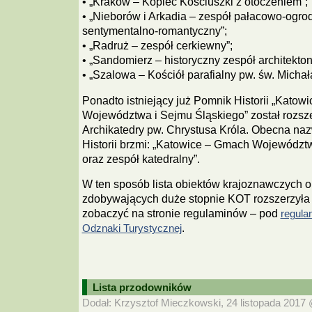
• „Kraków – Kopiec Kościuszki z otoczeniem”;
• „Nieborów i Arkadia – zespół pałacowo-ogro
sentymentalno-romantyczny”;
• „Radruż – zespół cerkiewny”;
• „Sandomierz – historyczny zespół architekto
• „Szalowa – Kościół parafialny pw. św. Michał
Ponadto istniejący już Pomnik Historii „Katow
Województwa i Sejmu Śląskiego” został rozsz
Archikatedry pw. Chrystusa Króla. Obecna na
Historii brzmi: „Katowice – Gmach Województ
oraz zespół katedralny”.
W ten sposób lista obiektów krajoznawczych 
zdobywających duże stopnie KOT rozszerzyła 
zobaczyć na stronie regulaminów – pod
regula
.
Odznaki Turystycznej
Lista przodowników
Dodał: Krzysztof Mieczkowski, 24 listopada 2017 @