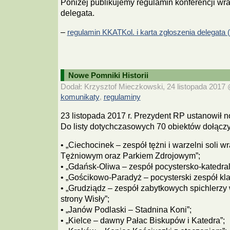
Poniżej publikujemy regulamin konferencji wra
delegata.
–
regulamin KKATKol. i karta zgłoszenia delegata (
Nowe Pomniki Historii
Dodał: Krzysztof Mieczkowski, 24 listopada 2017 @
komunikaty
regulaminy
,
23 listopada 2017 r. Prezydent RP ustanowił n
Do listy dotychczasowych 70 obiektów dołączy
• „Ciechocinek – zespół tężni i warzelni soli w
Tężniowym oraz Parkiem Zdrojowym”;
• „Gdańsk-Oliwa – zespół pocystersko-katedral
• „Gościkowo-Paradyż – pocysterski zespół kla
• „Grudziądz – zespół zabytkowych spichlerzy
strony Wisły”;
• „Janów Podlaski – Stadnina Koni”;
• „Kielce – dawny Pałac Biskupów i Katedra”;