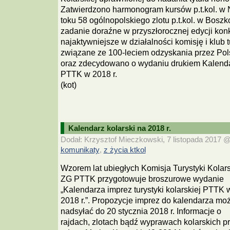
Zatwierdzono harmonogram kursów p.t.kol. w N
toku 58 ogólnopolskiego zlotu p.t.kol. w Bosz
zadanie doraźne w przyszłorocznej edycji kon
najaktywniejsze w działalności komisję i klub tu
związane ze 100-leciem odzyskania przez Pol
oraz zdecydowano o wydaniu drukiem Kalenda
PTTK w 2018 r.
(kot)
Kalendarz kolarski na 2018 r.
Dodał: Krzysztof Mieczkowski, 7 listopada 2017 @ 
komunikaty
z życia ktkol
,
Wzorem lat ubiegłych Komisja Turystyki Kolars
ZG PTTK przygotowuje broszurowe wydanie
„Kalendarza imprez turystyki kolarskiej PTTK 
2018 r.”. Propozycje imprez do kalendarza mo
nadsyłać do 20 stycznia 2018 r. Informacje o
rajdach, zlotach bądź wyprawach kolarskich p