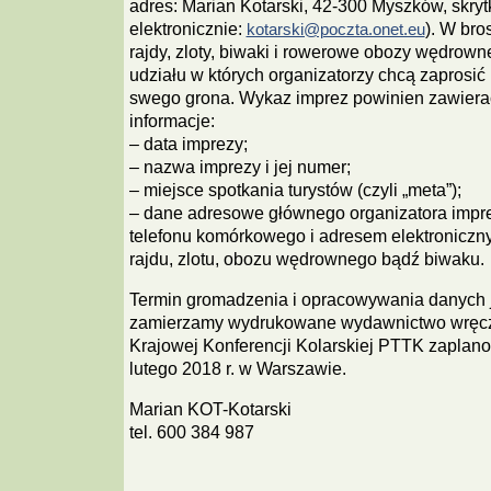
adres: Marian Kotarski, 42-300 Myszków, skry
elektronicznie:
). W bro
kotarski@poczta.onet.eu
rajdy, zloty, biwaki i rowerowe obozy wędrowne,
udziału w których organizatorzy chcą zaprosi
swego grona. Wykaz imprez powinien zawiera
informacje:
– data imprezy;
– nazwa imprezy i jej numer;
– miejsce spotkania turystów (czyli „meta”);
– dane adresowe głównego organizatora impr
telefonu komórkowego i adresem elektroniczn
rajdu, zlotu, obozu wędrownego bądź biwaku.
Termin gromadzenia i opracowywania danych je
zamierzamy wydrukowane wydawnictwo wręcz
Krajowej Konferencji Kolarskiej PTTK zaplan
lutego 2018 r. w Warszawie.
Marian KOT-Kotarski
tel. 600 384 987