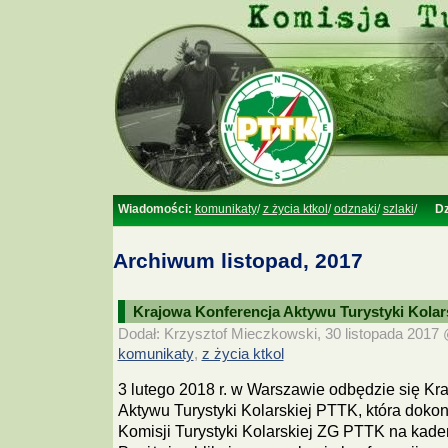
Wiadomości:
komunikaty
/
z życia ktkol
/
odznaki
/
szlaki
/
Dz
Archiwum listopad, 2017
Krajowa Konferencja Aktywu Turystyki Kolar
Dodał: Krzysztof Mieczkowski, 30 listopada 2017 @
komunikaty
z życia ktkol
,
3 lutego 2018 r. w Warszawie odbędzie się Kr
Aktywu Turystyki Kolarskiej PTTK, która doko
Komisji Turystyki Kolarskiej ZG PTTK na kade