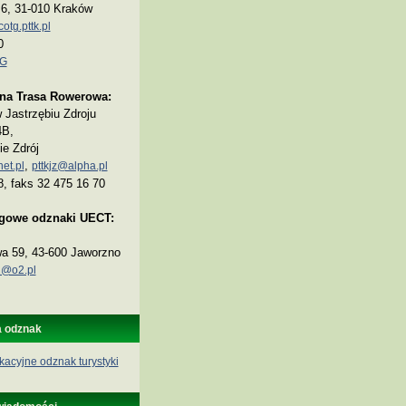
a 6, 31-010 Kraków
tg.pttk.pl
0
TG
na Trasa Rowerowa:
Jastrzębiu Zdroju
4B,
ie Zdrój
,
et.pl
pttkjz@alpha.pl
8, faks 32 475 16 70
ogowe odznaki UECT:
wa 59, 43-600 Jaworzno
@o2.pl
a odznak
kacyjne odznak turystyki