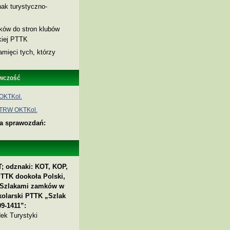
ak turystyczno-
nków do stron klubów
skiej PTTK
amięci tych, którzy
wczość
OKTKol.
 TRW OKTKol.
ia sprawozdań:
; odznaki: KOT, KOP,
PTTK dookoła Polski,
 „Szlakami zamków w
kolarski PTTK „Szlak
9-1411”:
ek Turystyki