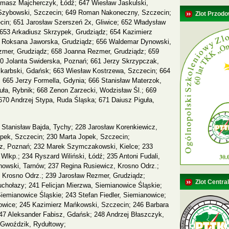
omasz Majcherczyk, Łódź; 647 Wiesław Jaskulski,
Szybowski, Szczecin; 649 Roman Nakoneczny, Szczecin;
Zlot Przodo
in; 651 Jarosław Szerszeń 2x, Gliwice; 652 Władysław
 653 Arkadiusz Skrzypek, Grudziądz; 654 Kazimierz
5 Roksana Jaworska, Grudziądz; 656 Waldemar Dynowski,
zmer, Grudziądz; 658 Joanna Rezmer, Grudziądz; 659
60 Jolanta Swiderska, Poznań; 661 Jerzy Skrzypczak,
karbski, Gdańsk; 663 Wiesław Kostrzewa, Szczecin; 664
; 665 Jerzy Formella, Gdynia; 666 Stanisław Materzok,
ła, Rybnik; 668 Zenon Zarzecki, Wodzisław Śl.; 669
 670 Andrzej Stypa, Ruda Śląska; 671 Daiusz Piguła,
Stanisław Bajda, Tychy; 228 Jarosław Korenkiewicz,
pek, Szczecin; 230 Marta Jopek, Szczecin;
z, Poznań; 232 Marek Szymczakowski, Kielce; 233
Wlkp.; 234 Ryszard Wiliński, Łódź; 235 Antoni Fudali,
owski, Tarnów; 237 Regina Rusiewicz, Krosno Odrz.;
 Krosno Odrz.; 239 Jarosław Rezmer, Grudziądz;
Zlot Centra
chołazy; 241 Felicjan Mierzwa, Siemianowice Śląskie;
emianowice Śląskie; 243 Stefan Fiedler, Siemianowice;
owice; 245 Kazimierz Mańkowski, Szczecin; 246 Barbara
7 Aleksander Fabisz, Gdańsk; 248 Andrzej Błaszczyk,
 Gwoździk, Rydułtowy;