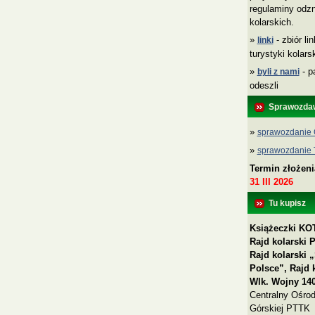
regulaminy odzn
kolarskich.
»
- zbiór li
linki
turystyki kolar
»
- p
byli z nami
odeszli
Sprawozda
»
sprawozdanie 
»
sprawozdanie
Termin złożen
31 III 2026
Tu kupisz
Książeczki KOT
Rajd kolarski 
Rajd kolarski
Polsce”, Rajd 
Wlk. Wojny 140
Centralny Ośrod
Górskiej PTTK