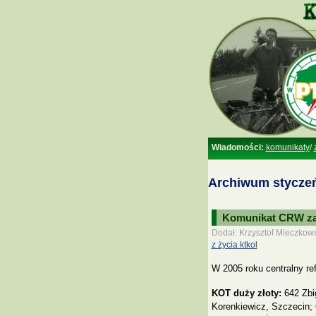
Wiadomości:
komunikaty
/
Archiwum styczeń
Komunikat CRW za 
Dodał: Krzysztof Mieczkows
z życia ktkol
W 2005 roku centralny re
KOT duży złoty:
642 Zbi
Korenkiewicz, Szczecin;