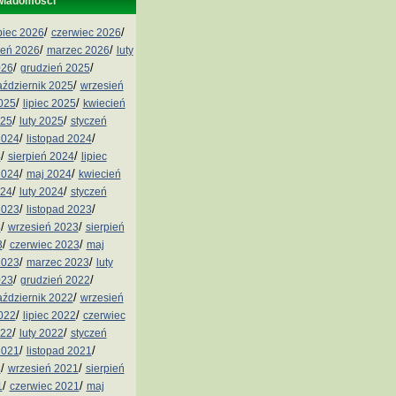
wiadomości
/
/
ipiec 2026
czerwiec 2026
/
/
ień 2026
marzec 2026
luty
/
/
026
grudzień 2025
/
aździernik 2025
wrzesień
/
/
2025
lipiec 2025
kwiecień
/
/
025
luty 2025
styczeń
/
/
2024
listopad 2024
/
/
4
sierpień 2024
lipiec
/
/
2024
maj 2024
kwiecień
/
/
024
luty 2024
styczeń
/
/
2023
listopad 2023
/
/
3
wrzesień 2023
sierpień
/
/
3
czerwiec 2023
maj
/
/
2023
marzec 2023
luty
/
/
023
grudzień 2022
/
aździernik 2022
wrzesień
/
/
2022
lipiec 2022
czerwiec
/
/
022
luty 2022
styczeń
/
/
2021
listopad 2021
/
/
1
wrzesień 2021
sierpień
/
/
1
czerwiec 2021
maj