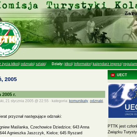
z życia ktkol
/
odznaki
/
szlaki
/
Działy:
ktkol
/
Informator
/
kalendarz imprez
/
regulam
UECT
, 2005
2005 r.
ki, 21 stycznia 2005 @ 22:55 · kategoria:
komunikaty
,
odznaki
,
ferat przyznał następujące odznaki:
PTTK jest człon
gniew Maślanka, Czechowice Dziedzice; 643 Anna
Związku Turyst
 644 Agnieszka Jaszczyk, Kielce; 645 Ryszard