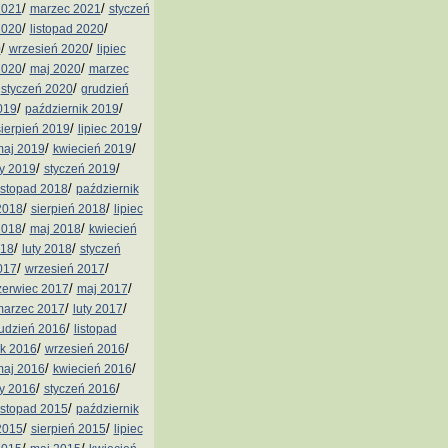
/
/
2021
marzec 2021
styczeń
/
/
2020
listopad 2020
/
/
0
wrzesień 2020
lipiec
/
/
2020
maj 2020
marzec
/
/
styczeń 2020
grudzień
/
/
019
październik 2019
/
/
sierpień 2019
lipiec 2019
/
/
aj 2019
kwiecień 2019
/
/
ty 2019
styczeń 2019
/
istopad 2018
październik
/
/
2018
sierpień 2018
lipiec
/
/
2018
maj 2018
kwiecień
/
/
018
luty 2018
styczeń
/
/
017
wrzesień 2017
/
/
zerwiec 2017
maj 2017
/
/
arzec 2017
luty 2017
/
udzień 2016
listopad
/
/
ik 2016
wrzesień 2016
/
/
aj 2016
kwiecień 2016
/
/
ty 2016
styczeń 2016
/
istopad 2015
październik
/
/
2015
sierpień 2015
lipiec