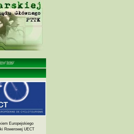
iny
/
linki
/
kiem Europejskiego
yki Rowerowej UECT