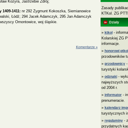
sław Kozyra, Jastrzebie Zdrój;
Zasady publikacj
y 1409-1411:
nr 292 Zygmunt Kokoszka, Siemianowice
KTKol. ZG PT
walski, Łódź; 294 Jacek Adamczyk, 295 Jan Adamczyk
szyscy Ornontowice, woj śląskie.
Działy
»
- informa
ktkol
Kolarskiej ZG P
informacje.
Komentarze »
»
honorowi ptkol
przodowników tu
»
-
przodownicy
turystyki kolars
»
- wyk
odznaki
najwyższych sto
od 2004 r.
»
- i
informator
prenumeracie.
»
kalendarz imp
turystycznych i
»
- z
regulaminy
przydatnych ka