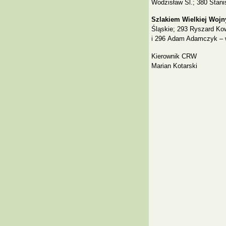
Wodzisław Śl.; 380 Stani
Szlakiem Wielkiej Wojn
Śląskie; 293 Ryszard Ko
i 296 Adam Adamczyk – w
Kierownik CRW
Marian Kotarski