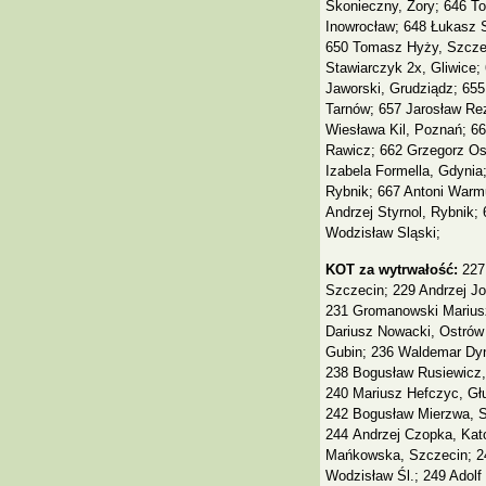
Skonieczny, Żory; 646 T
Inowrocław; 648 Łukasz 
650 Tomasz Hyży, Szczec
Stawiarczyk 2x, Gliwice;
Jaworski, Grudziądz; 65
Tarnów; 657 Jarosław Re
Wiesława Kil, Poznań; 6
Rawicz; 662 Grzegorz Os
Izabela Formella, Gdynia
Rybnik; 667 Antoni Warmu
Andrzej Styrnol, Rybnik;
Wodzisław Sląski;
KOT za wytrwałość:
227 
Szczecin; 229 Andrzej Jo
231 Gromanowski Marius
Dariusz Nowacki, Ostrów 
Gubin; 236 Waldemar Dyn
238 Bogusław Rusiewicz,
240 Mariusz Hefczyc, Głu
242 Bogusław Mierzwa, Si
244 Andrzej Czopka, Kat
Mańkowska, Szczecin; 24
Wodzisław Śl.; 249 Adolf