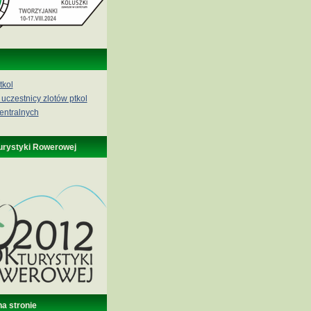
tkol
 uczestnicy zlotów ptkol
entralnych
urystyki Rowerowej
na stronie