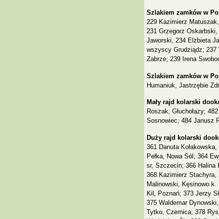
Szlakiem zamków w Pol
229 Kazimierz Matuszak,
231 Grzegorz Oskarbski,
Jaworski, 234 Elżbieta 
wszyscy Grudziądz; 237 
Zabrze; 239 Irena Swobo
Szlakiem zamków w Pols
Humaniuk, Jastrzębie Zdr
Mały rajd kolarski dook
Roszak, Głuchołazy; 482 
Sosnowiec; 484 Janusz P
Duży rajd kolarski dook
361 Danuta Kołakowska, 
Pełka, Nowa Sól; 364 Ew
sr, Szczecin; 366 Halina
368 Kazimierz Stachyra, 
Malinowski, Kęsinowo k.
Kil, Poznań; 373 Jerzy S
375 Waldemar Dynowski, 
Tytko, Czernica; 378 Rys