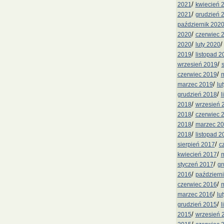
/
2021
kwiecień 
/
2021
grudzień 
październik 202
/
2020
czerwiec 
/
2020
luty 2020
/
2019
listopad 2
/
wrzesień 2019
/
czerwiec 2019
m
/
marzec 2019
lu
/
grudzień 2018
l
/
2018
wrzesień 
/
2018
czerwiec 
/
2018
marzec 2
/
2018
listopad 2
/
sierpień 2017
c
/
kwiecień 2017
m
/
styczeń 2017
gr
/
2016
październ
/
czerwiec 2016
m
/
marzec 2016
lu
/
grudzień 2015
l
/
2015
wrzesień 