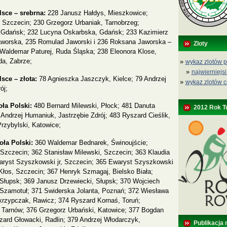
sce – srebrna:
228 Janusz Hałdys, Mieszkowice;
 Szczecin; 230 Grzegorz Urbaniak, Tarnobrzeg;
 Gdańsk; 232 Lucyna Oskarbska, Gdańsk; 233 Kazimierz
Jaworska, 235 Romulad Jaworski i 236 Roksana Jaworska –
Zloty
Waldemar Paturej, Ruda Śląska; 238 Eleonora Klose,
da, Zabrze;
»
wykaz zlotów p
»
najwierniejsi
ce – złota:
78 Agnieszka Jaszczyk, Kielce; 79 Andrzej
»
wykaz zlotów c
ój;
oła Polski:
480 Bernard Milewski, Płock; 481 Danuta
2012 Rok T
Andrzej Humaniuk, Jastrzębie Zdrój; 483 Ryszard Cieślik,
rzybylski, Katowice;
oła Polski:
360 Waldemar Bednarek, Świnoujście;
Szczecin; 362 Stanisław Milewski, Szczecin; 363 Klaudia
aryst Szyszkowski jr, Szczecin; 365 Ewaryst Szyszkowski
 Kłos, Szczecin; 367 Henryk Szmagaj, Bielsko Biała;
Słupsk; 369 Janusz Drzewiecki, Słupsk; 370 Wojciech
 Szamotuł; 371 Swiderska Jolanta, Poznań; 372 Wiesława
krzypczak, Rawicz; 374 Ryszard Kornaś, Toruń;
Tarnów; 376 Grzegorz Urbański, Katowice; 377 Bogdan
zard Głowacki, Radlin; 379 Andrzej Włodarczyk,
Publikacja 