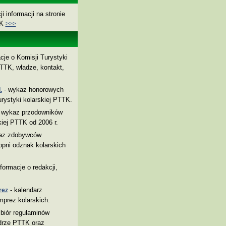
i informacji na stronie
TK
>>>
cje o Komisji Turystyki
TTK, władze, kontakt,
- wykaz honorowych
.
rystyki kolarskiej PTTK.
 wykaz przodowników
kiej PTTK od 2006 r.
az zdobywców
pni odznak kolarskich
nformacje o redakcji,
- kalendarz
rez
mprez kolarskich.
biór regulaminów
drze PTTK oraz