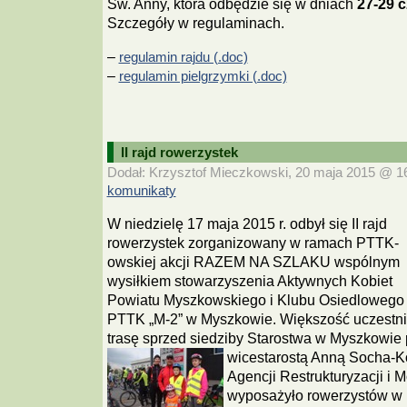
Św. Anny, która odbędzie się w dniach
27-29 c
Szczegóły w regulaminach.
–
regulamin rajdu (.doc)
–
regulamin pielgrzymki (.doc)
II rajd rowerzystek
Dodał: Krzysztof Mieczkowski, 20 maja 2015 @ 16:
komunikaty
W niedzielę 17 maja 2015 r. odbył się II rajd
rowerzystek zorganizowany w ramach PTTK-
owskiej akcji RAZEM NA SZLAKU wspólnym
wysiłkiem stowarzyszenia Aktywnych Kobiet
Powiatu Myszkowskiego i Klubu Osiedlowego
PTTK „M-2” w Myszkowie. Większość uczestni
trasę sprzed siedziby Starostwa w Myszkowie 
wicestarostą Anną Socha-K
Agencji Restrukturyzacji i 
wyposażyło rowerzystów w 