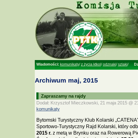
Wiadomości:
komunikaty
/
z życia ktkol
/
odznaki
/
szlaki
/
Dz
Archiwum maj, 2015
Zapraszamy na rajdy
Dodał: Krzysztof Mieczkowski, 21 maja 2015 @ 21:
komunikaty
Bytomski Turystyczny Klub Kolarski „CATENA
Sportowo-Turystyczny Rajd Kolarski, który od
2015 r.
z metą w Brynku oraz na Rowerową Pi