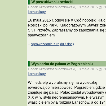
W poszukiwaniu rosiczki
Dodał: Krzysztof Mieczkowski, 18 maja 2015 @ 20:
komunikaty
16 maja 2015 r. odbył się X Ogólnopolski Ra
Rosiczki po Parku Krajobrazowym Stawki” zo
SKT Przyrów. Zapraszamy do zapoznania się 
sprawozdaniem.
–
sprawozdanie z rajdu (.doc)
Wycieczka do pałacu w Pogrzebieniu
Dodał: Krzysztof Mieczkowski, 18 maja 2015 @ 20:
komunikaty
W niedzielę wybraliśmy się na wycieczkę
rowerową do miejscowości Pogrzebień, gdzie
znajduje się pałac. Pałac został wybudowany 
XIX w. w stylu neorenesansowym. Pierwszym
właścicielem była rodzina Larischów, a od 1946