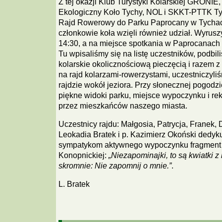
Z tej okazji Klub Turystyki Kolarskiej GRONIE,
Ekologiczny Koło Tychy, NOL i SKKT-PTTK Ty
Rajd Rowerowy do Parku Paprocany w Tychac
członkowie koła wzięli również udział. Wyrusz
14:30, a na miejsce spotkania w Paprocanach 
Tu wpisaliśmy się na listę uczestników, podbil
kolarskie okolicznościową pieczęcią i razem z
na rajd kolarzami-rowerzystami, uczestniczyl
rajdzie wokół jeziora. Przy słonecznej pogodz
piękne widoki parku, miejsce wypoczynku i re
przez mieszkańców naszego miasta.
Uczestnicy rajdu: Małgosia, Patrycja, Franek,
Leokadia Bratek i p. Kazimierz Okoński dedyk
sympatykom aktywnego wypoczynku fragment 
Konopnickiej:
„Niezapominajki, to są kwiatki z
skromnie: Nie zapomnij o mnie.”
.
L. Bratek