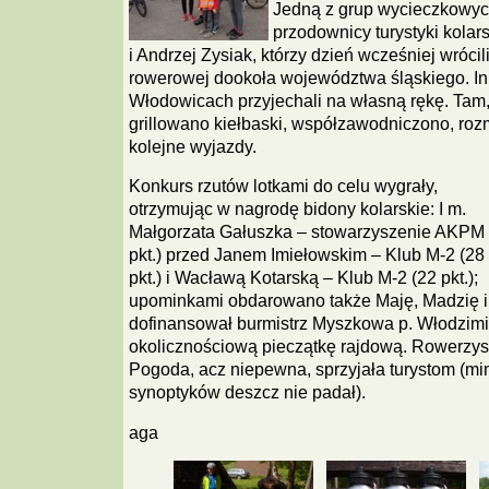
Jedną z grup wycieczkowyc
przodownicy turystyki kola
i Andrzej Zysiak, którzy dzień wcześniej wróci
rowerowej dookoła województwa śląskiego. In
Włodowicach przyjechali na własną rękę. Tam,
grillowano kiełbaski, współzawodniczono, ro
kolejne wyjazdy.
Konkurs rzutów lotkami do celu wygrały,
otrzymując w nagrodę bidony kolarskie: I m.
Małgorzata Gałuszka – stowarzyszenie AKPM 
pkt.) przed Janem Imiełowskim – Klub M-2 (28
pkt.) i Wacławą Kotarską – Klub M-2 (22 pkt.);
upominkami obdarowano także Maję, Madzię i
dofinansował burmistrz Myszkowa p. Włodzim
okolicznościową pieczątkę rajdową. Rowerzyst
Pogoda, acz niepewna, sprzyjała turystom (m
synoptyków deszcz nie padał).
aga