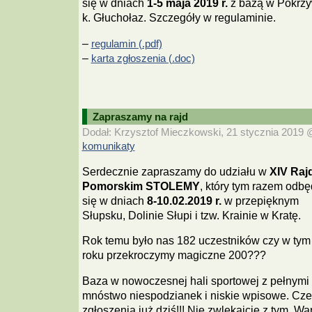
się w dniach
1-5 maja 2019 r.
z bazą w Pokrz
k. Głuchołaz. Szczegóły w regulaminie.
–
regulamin (.pdf)
–
karta zgłoszenia (.doc)
Zapraszamy na rajd
Dodał: Krzysztof Mieczkowski, 21 stycznia 2019 @
komunikaty
Serdecznie zapraszamy do udziału w
XIV Raj
Pomorskim STOLEMY
, który tym razem odbę
się w dniach
8-10.02.2019 r.
w przepięknym
Słupsku, Dolinie Słupi i tzw. Krainie w Kratę.
Rok temu było nas 182 uczestników czy w tym
roku przekroczymy magiczne 200???
Baza w nowoczesnej hali sportowej z pełnymi s
mnóstwo niespodzianek i niskie wpisowe. Cz
zgłoszenia już dziś!!! Nie zwlekajcie z tym. War