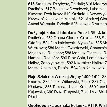
615 Stanisław Przybysz, Prudnik; 616 Mieczy
Racibórz; 617 Bolesław Szymiczek, Lubomia;
Kuczera, Rydułtowy; 619 Kazimierz Szewczyk,
Krzysztof Kulhawiec, Mielnik; 621 Andrzej Gł
Antoni Warmuła, Rybnik; 623 Leszek Szurman,
Duży rajd kolarski dookoła Polski:
581 Jaku
Podleśna; 582 Dorota Glonek, Gdynia; 583 Sta
Gdańsk; 584 Jan Imiełowski, Myszków; 585 Ma
Warszawa; 586 Marcin Twardowski, Chotomów
Majchrzak, Racibórz; 588 Mariusz Gierczak, R
Hampel, Racibórz; 590 Piotr Gola, Łambinowi
Holisz, Zebrzydowice; 592 Kazimierz Holisz, 
Marek Krzemień, Pszów; 594 Jan Kruszewski,
Rajd Szlakiem Wielkiej Wojny 1409-1411:
38
Knurów; 386 Jacek Witkowski, Płock; 387 Grzeg
Kłodawa; 388 Tomasz Idczak, Koło; 389 Jarosł
Kujawska; 390 Rafał Faryński, Przedecz; 391 
Płock;
Ogólnopolska odznaka kolarska PTTK Wiśl