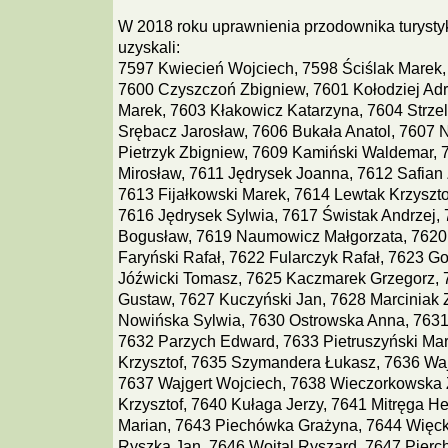
W 2018 roku uprawnienia przodownika turystyk
uzyskali:
7597 Kwiecień Wojciech, 7598 Ściślak Marek,
7600 Czyszczoń Zbigniew, 7601 Kołodziej Adr
Marek, 7603 Kłakowicz Katarzyna, 7604 Strzel
Srębacz Jarosław, 7606 Bukała Anatol, 7607 
Pietrzyk Zbigniew, 7609 Kamiński Waldemar, 
Mirosław, 7611 Jędrysek Joanna, 7612 Safian 
7613 Fijałkowski Marek, 7614 Lewtak Krzyszto
7616 Jędrysek Sylwia, 7617 Świstak Andrzej, 
Bogusław, 7619 Naumowicz Małgorzata, 7620
Faryński Rafał, 7622 Fularczyk Rafał, 7623 G
Jóźwicki Tomasz, 7625 Kaczmarek Grzegorz, 
Gustaw, 7627 Kuczyński Jan, 7628 Marciniak 
Nowińska Sylwia, 7630 Ostrowska Anna, 7631
7632 Parzych Edward, 7633 Pietruszyński Mar
Krzysztof, 7635 Szymandera Łukasz, 7636 Waj
7637 Wajgert Wojciech, 7638 Wieczorkowska Z
Krzysztof, 7640 Kułaga Jerzy, 7641 Mitręga H
Marian, 7643 Piechówka Grażyna, 7644 Więc
Ryszka Jan, 7646 Wojtal Ryszard, 7647 Pierc