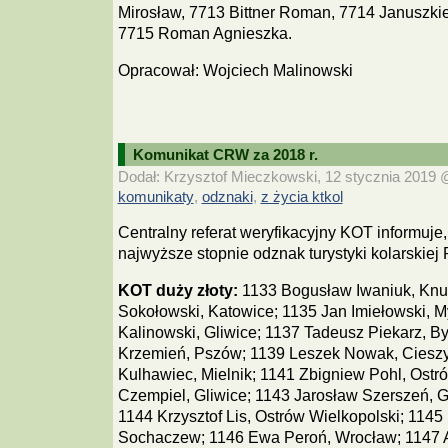
Mirosław, 7713 Bittner Roman, 7714 Januszki
7715 Roman Agnieszka.
Opracował: Wojciech Malinowski
Komunikat CRW za 2018 r.
Dodał: Krzysztof Mieczkowski, 12 stycznia 2019 @
komunikaty
odznaki
z życia ktkol
,
,
Centralny referat weryfikacyjny KOT informuje,
najwyższe stopnie odznak turystyki kolarskiej
KOT duży złoty:
1133 Bogusław Iwaniuk, Knur
Sokołowski, Katowice; 1135 Jan Imiełowski, M
Kalinowski, Gliwice; 1137 Tadeusz Piekarz, B
Krzemień, Pszów; 1139 Leszek Nowak, Cieszy
Kulhawiec, Mielnik; 1141 Zbigniew Pohl, Ostr
Czempiel, Gliwice; 1143 Jarosław Szerszeń, Gl
1144 Krzysztof Lis, Ostrów Wielkopolski; 114
Sochaczew; 1146 Ewa Peroń, Wrocław; 1147 A