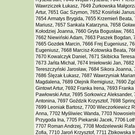
Wawrziczek Łukasz, 7649 Żurkowska Małgorza
Artur, 7651 Gac Szymon, 7652 Kosiński Janusz
7654 Armatys Brygida, 7655 Krzemień Beata,
Mariusz, 7657 Sankala Katarzyna, 7658 Goław
Kołodziej Joanna, 7660 Gryta Bogusław, 7661
7662 Niewiński Adam, 7663 Paszek Bogdan, 7
7665 Gozdek Marcin, 7666 Frej Eugeniusz, 7
Eugeniusz, 7668 Marcisz-Kotowska Beata, 76
7670 Kowalczyk Daniel, 7671 Skibicka Teresa
7673 Jańta Michał, 7674 Imiełowski Jan, 7682
Tereszczyński Jarosław, 7684 Sikora Joanna,
7686 Ślęzak Łukasz, 7687 Wawrzyniak Marian,
Magdalena, 7689 Olejnik Remigiusz, 7690 Zgó
Gintowt Artur, 7692 Franka Irena, 7693 Franka
Pawłowski Artur, 7695 Sorkowicz Aleksander
Antonina, 7697 Goździk Krzysztof, 7698 Sprin
7699 Leoniak Bartosz, 7700 Wieczorkiewicz 
Anna, 7702 Myśliwiec Wanda, 7703 Nowosiels
Przygoda Ina, 7705 Piekarski Jacek, 7706 Lot
7707 Roman Andrzej, 7708 Modzelewski Rafa
Zofia, 7710 Jaroń Krzysztof, 7711 Żbikowska