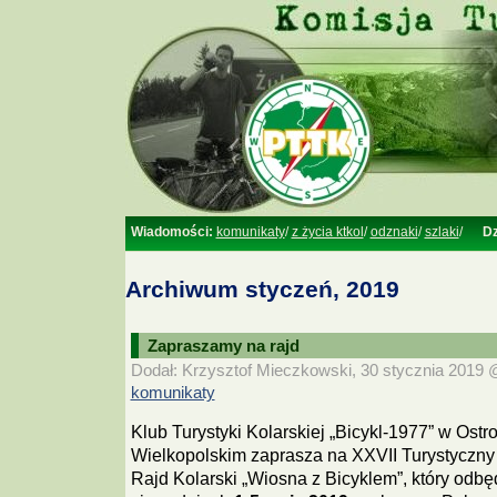
Wiadomości:
komunikaty
/
z życia ktkol
/
odznaki
/
szlaki
/
Dz
Archiwum styczeń, 2019
Zapraszamy na rajd
Dodał: Krzysztof Mieczkowski, 30 stycznia 2019 @
komunikaty
Klub Turystyki Kolarskiej „Bicykl-1977” w Ostr
Wielkopolskim zaprasza na XXVII Turystyczny
Rajd Kolarski „Wiosna z Bicyklem”, który odbę