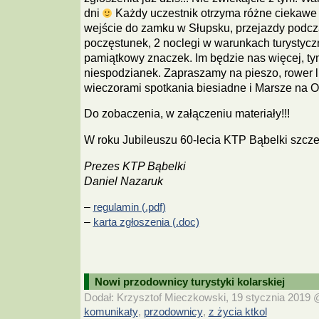
dni
Każdy uczestnik otrzyma różne ciekawe 
wejście do zamku w Słupsku, przejazdy podcz
poczęstunek, 2 noclegi w warunkach turystyc
pamiątkowy znaczek. Im będzie nas więcej, ty
niespodzianek. Zapraszamy na pieszo, rower l
wieczorami spotkania biesiadne i Marsze na O
Do zobaczenia, w załączeniu materiały!!!
W roku Jubileuszu 60-lecia KTP Bąbelki szcz
Prezes KTP Bąbelki
Daniel Nazaruk
–
regulamin (.pdf)
–
karta zgłoszenia (.doc)
Nowi przodownicy turystyki kolarskiej
Dodał: Krzysztof Mieczkowski, 19 stycznia 2019 @
komunikaty
przodownicy
z życia ktkol
,
,