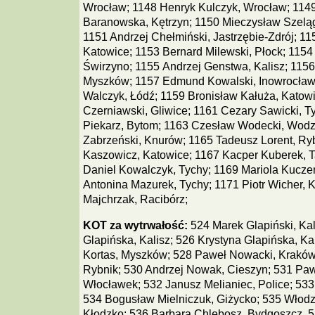
Wrocław; 1148 Henryk Kulczyk, Wrocław; 114
Baranowska, Kętrzyn; 1150 Mieczysław Szelą
1151 Andrzej Chełmiński, Jastrzębie-Zdrój; 11
Katowice; 1153 Bernard Milewski, Płock; 1154
Świrzyno; 1155 Andrzej Genstwa, Kalisz; 115
Myszków; 1157 Edmund Kowalski, Inowrocław
Walczyk, Łódź; 1159 Bronisław Kałuża, Katow
Czerniawski, Gliwice; 1161 Cezary Sawicki, T
Piekarz, Bytom; 1163 Czesław Wodecki, Wodzi
Zabrzeński, Knurów; 1165 Tadeusz Lorent, Ry
Kaszowicz, Katowice; 1167 Kacper Kuberek, T
Daniel Kowalczyk, Tychy; 1169 Mariola Kucze
Antonina Mazurek, Tychy; 1171 Piotr Wicher, K
Majchrzak, Racibórz;
KOT za wytrwałość:
524 Marek Glapiński, Kal
Glapińska, Kalisz; 526 Krystyna Glapińska, Ka
Kortas, Myszków; 528 Paweł Nowacki, Kraków
Rybnik; 530 Andrzej Nowak, Cieszyn; 531 Pa
Włocławek; 532 Janusz Melianiec, Police; 533 
534 Bogusław Mielniczuk, Giżycko; 535 Włodz
Kłodzko; 536 Barbara Chlebosz, Bydgoszcz, 