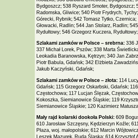
Bydgoszcz; 538 Ryszard Smoter, Bydgoszcz; 
Radomska, Gliwice; 540 Piotr Frydrych, Tychy
Górecki, Rybnik; 542 Tomasz Tytko, Czernica;
Głowacki, Radlin; 544 Jan Stolarz, Radlin; 54
Rydułtowy; 546 Grzegorz Kuczera, Rydułtowy;
Szlakami zamków w Polsce – srebrna:
336 J
337 Michał Lorek, Pszów; 338 Marta Świetlick
Leokadia Baranowska, Kętrzyn; 340 Jan Zabrz
Piotr Babula, Gdańsk; 342 Elżbieta Zawadzińs
Jakub Kaczyński, Gdańsk;
Szlakami zamków w Polsce – złota:
114 Lucy
Gdańsk; 115 Grzegorz Oskarbski, Gdańsk; 116
Częstochowa; 117 Lucjan Ślęzak, Częstocho
Kokoszka, Siemianowice Śląskie; 119 Krzyszt
Siemianowice Śląskie; 120 Kazimierz Matusza
Mały rajd kolarski dookoła Polski:
609 Bogus
610 Jarosław Szczęsny, Kędzierzyn Koźle; 61
Płaza, woj. małopolskie; 612 Marcin Wójtowic
Leszek Mazurek, Ruda Śląska; 614 Krzysztof