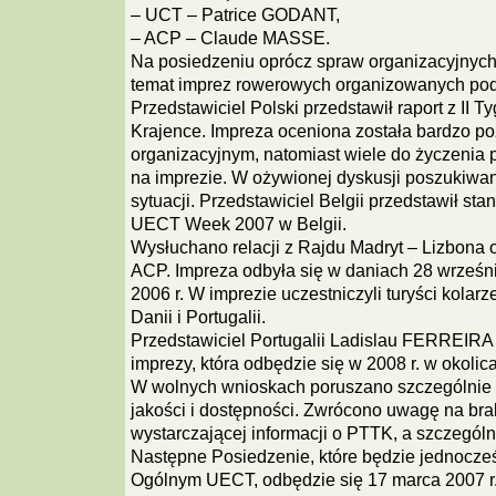
– UCT – Patrice GODANT,
– ACP – Claude MASSE.
Na posiedzeniu oprócz spraw organizacyjnyc
temat imprez rowerowych organizowanych po
Przedstawiciel Polski przedstawił raport z II
Krajence. Impreza oceniona została bardzo p
organizacyjnym, natomiast wiele do życzenia 
na imprezie. W ożywionej dyskusji poszukiwan
sytuacji. Przedstawiciel Belgii przedstawił st
UECT Week 2007 w Belgii.
Wysłuchano relacji z Rajdu Madryt – Lizbona
ACP. Impreza odbyła się w daniach 28 wrześni
2006 r. W imprezie uczestniczyli turyści kolarze
Danii i Portugalii.
Przedstawiciel Portugalii Ladislau FERREIRA 
imprezy, która odbędzie się w 2008 r. w okolic
W wolnych wnioskach poruszano szczególnie p
jakości i dostępności. Zwrócono uwagę na bra
wystarczającej informacji o PTTK, a szczegól
Następne Posiedzenie, które będzie jednocz
Ogólnym UECT, odbędzie się 17 marca 2007 r.