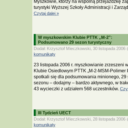
Myszkowie, którzy na wspólną przejażdżkę zap
turystyki Wyższej Szkoły Administracji i Zarzą
Czytaj dalej »
W myszkowskim Klubie PTTK „M-2”:
Podsumowano 29 sezon turystyczny
Dodał: Krzysztof Mieczkowski, 30 listopada 2006 @
komunikaty
23 listopada 2006 r. myszkowianie zrzeszeni 
Klubie Osiedlowym PTTK „M-2-MSM-Polimer I
spotkali się dla podsumowania minionego, 29 
sezonu – dodajmy – bardzo aktywnego, w trakci
43 wycieczki z udziałem 568 uczestników.
Czyt
III Tydzień UECT
Dodał: Krzysztof Mieczkowski, 28 listopada 2006 @
komunikaty