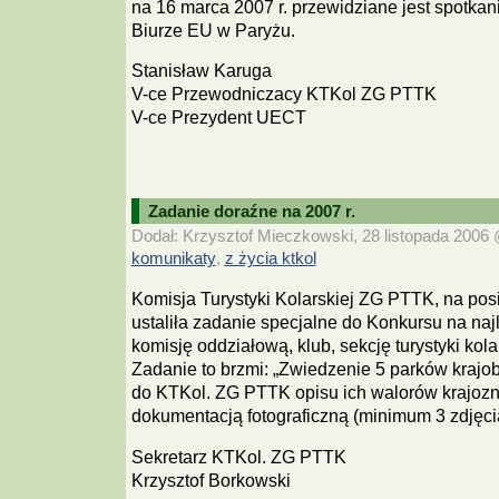
na 16 marca 2007 r. przewidziane jest spotk
Biurze EU w Paryżu.
Stanisław Karuga
V-ce Przewodniczacy KTKol ZG PTTK
V-ce Prezydent UECT
Zadanie doraźne na 2007 r.
Dodał: Krzysztof Mieczkowski, 28 listopada 2006 @
komunikaty
z życia ktkol
,
Komisja Turystyki Kolarskiej ZG PTTK, na pos
ustaliła zadanie specjalne do Konkursu na naj
komisję oddziałową, klub, sekcję turystyki kola
Zadanie to brzmi: „Zwiedzenie 5 parków krajo
do KTKol. ZG PTTK opisu ich walorów krajoz
dokumentacją fotograficzną (minimum 3 zdjęcia
Sekretarz KTKol. ZG PTTK
Krzysztof Borkowski