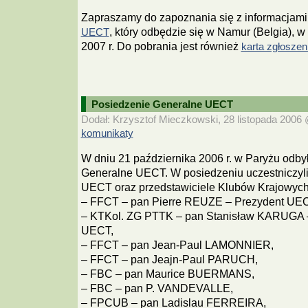
Zapraszamy do zapoznania się z informacjami
, który odbędzie się w Namur (Belgia), w
UECT
2007 r. Do pobrania jest również
karta zgłoszen
Posiedzenie Generalne UECT
Dodał: Krzysztof Mieczkowski, 28 listopada 2006 @
komunikaty
W dniu 21 października 2006 r. w Paryżu odby
Generalne UECT. W posiedzeniu uczestniczyl
UECT oraz przedstawiciele Klubów Krajowyc
– FFCT – pan Pierre REUZE – Prezydent UEC
– KTKol. ZG PTTK – pan Stanisław KARUGA –
UECT,
– FFCT – pan Jean-Paul LAMONNIER,
– FFCT – pan Jeajn-Paul PARUCH,
– FBC – pan Maurice BUERMANS,
– FBC – pan P. VANDEVALLE,
– FPCUB – pan Ladislau FERREIRA,