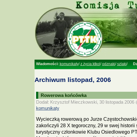
Wiadomości:
komunikaty
/
z życia ktkol
/
odznaki
/
szlaki
/
Dz
Archiwum listopad, 2006
Rowerowa końcówka
Dodał: Krzysztof Mieczkowski, 30 listopada 2006 @
komunikaty
Wycieczką rowerową po Jurze Częstochowski
zakończyli 28 X tegoroczny, 29 w swej historii
turystyczny członkowie Klubu Osiedlowego P