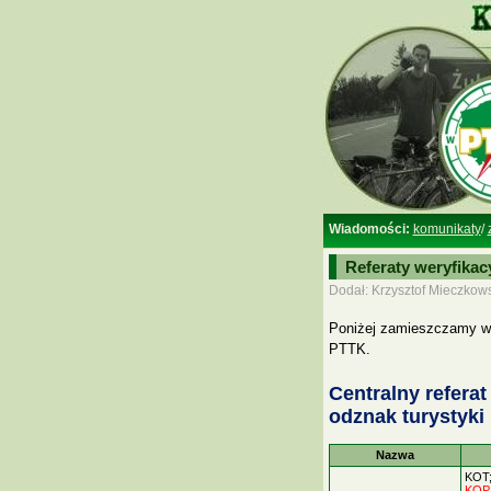
Wiadomości:
komunikaty
/
Referaty weryfikac
Dodał: Krzysztof Mieczkows
Poniżej zamieszczamy wyk
PTTK.
Centralny referat
odznak turystyki
Nazwa
KOT
KOP