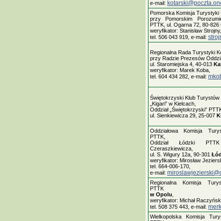
kotarski@poczta.one
e-mail:
Pomorska Komisja Turystyki 
przy Pomorskim Porozumi
PTTK, ul. Ogarna 72, 80-826
weryfikator: Stanisław Strojny
stro
tel. 506 043 919, e-mail:
Regionalna Rada Turystyki K
przy Radzie Prezesów Oddzi
ul. Staromiejska 4, 40-013
Ka
weryfikator: Marek Koba,
mko
tel. 604 434 282, e-mail:
Świętokrzyski Klub Turystów
„Kigari” w Kielcach,
Oddział „Świętokrzyski” PTT
ul. Sienkiewicza 29, 25-007
K
Oddziałowa Komisja Turyst
PTTK,
Oddział Łódzki PTT
Czeraszkiewicza,
ul. S. Wigury 12a, 90-301
Łó
weryfikator: Mirosław Jeziersk
tel. 664-006-170,
miroslawjezierski@
e-mail:
Regionalna Komisja Turyst
PTTK
w Opolu
,
weryfikator: Michał Raczyński
merk
tel. 508 375 443, e-mail:
Wielkopolska Komisja Turys