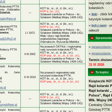
t.pl
regulaminy odzn
Kolarskiej PTTK
kolarskich.
KOT br., sr., zł., d. (br., sr.);
eniu Oddziałów
KOP d. (sr., zł.)
;
Gdańsk
,
—
»
- zbiór li
linki
Szlakami zamków w Polsce – br.;
,
Szlakiem Wielkiej Wojny 1409-1411
jniaty@wp.pl
turystyki kolar
KOT br., sr., zł., d. (br., sr.);
»
- p
byli z nami
olarskiej PTTK
KOP d. (sr., zł.)
;
ałów PTTK,
Szlakami zamków w Polsce – br.;
odeszli
towice
,
1 I 1972
Szlakiem Wielkiej Wojny 1409-1411;
Mały i duży rajd dookoła
Sprawozda
ba62@o2.pl
województwa śląskiego;
Odznaka im. Ryszarda Mielnika
»
Na prawach OKTKol. i regionalnej
sprawozdanie 
 Kolarzy PTTK
rady turystyki kolarskiej PTTK:
KOT br., sr., zł., d. (br., sr.);
»
sprawozdanie
4 III 2002
K,
KOP pop., br., sr., zł., d. (sr., zł.)
;
ielce
Szlakami zamków w Polsce – br.;
Termin złożen
Szlakiem Wielkiej Wojny 1409-1411
31 III 2026
yki Kolarskiej
Tu kupisz
K im. Jana
Na prawach regionalnej rady
turystyki kolarskiej PTTK:
6 XI 2010
dź
KOT br., sr., zł., d. (br., sr.);
Książeczki KOT
i,
KOP pop., br., sr., zł., d. (sr., zł.)
Rajd kolarski 
op.pl
Rajd kolarski
yki Kolarskiej
KOT br., sr., zł., d. (br., sr.);
Polsce”, Rajd 
KOP d. (sr., zł.)
;
—
Wlk. Wojny 140
Szlakami zamków w Polsce – br.;
,
Szlakiem Wielkiej Wojny 1409-1411
Centralny Ośrod
urypl@wp.pl
Górskiej PTTK
tyki Kolarskiej
KOT br., sr., zł., d. (br., sr.);