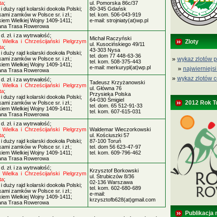
ta
;
ul. Pomorska 86c/37
i duży rajd kolarski dookoła Polski;
80-345 Gdańsk
kami zamków w Polsce sr. i zł.;
tel. kom. 506-043-919
kiem Wielkiej Wojny 1409-1411;
e-mail: strojniaty(at)wp.pl
ana Trasa Rowerowa
. zł. i za wytrwałość;
Michał Raczyński
Zloty
Wielka i Chrześcijański Pielgrzym
ul. Kusocińskiego 49/11
ta
;
43-303 Nysa
i duży rajd kolarski dookoła Polski;
tel. dom 77 448-63-36
»
wykaz zlotów p
kami zamków w Polsce sr. i zł.;
tel. kom. 508-375-443
kiem Wielkiej Wojny 1409-1411;
e-mail: merkurypl(at)wp.pl
»
najwierniejsi
ana Trasa Rowerowa
»
wykaz zlotów c
. zł. i za wytrwałość;
Tadeusz Krzyżanowski
Wielka i Chrześcijański Pielgrzym
ul. Główna 76
ta
;
Przysieka Polska
i duży rajd kolarski dookoła Polski;
64-030 Śmigiel
2012 Rok T
kami zamków w Polsce sr. i zł.;
tel. dom. 65 512-91-33
kiem Wielkiej Wojny 1409-1411;
tel. kom. 607-615-031
ana Trasa Rowerowa
. zł. i za wytrwałość;
Wielka i Chrześcijański Pielgrzym
Waldemar Wieczorkowski
ta
;
ul. Kościuszki 57
i duży rajd kolarski dookoła Polski;
87-100 Toruń
kami zamków w Polsce sr. i zł.;
tel. dom 56 623-47-97
kiem Wielkiej Wojny 1409-1411;
tel. kom. 609-796-462
ana Trasa Rowerowa
. zł. i za wytrwałość;
Krzysztof Borkowski
Wielka i Chrześcijański Pielgrzym
ul. Strubiczów 8/36
ta
;
02-136 Warszawa
i duży rajd kolarski dookoła Polski;
tel. kom. 602-680-689
kami zamków w Polsce sr. i zł.;
e-mail:
kiem Wielkiej Wojny 1409-1411;
krzysztofb628(at)gmail.com
ana Trasa Rowerowa
Publikacja 