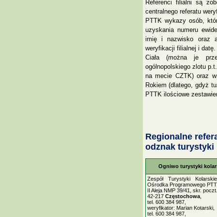
Referenci filialni są z
centralnego referatu wer
PTTK wykazy osób, któr
uzyskania numeru ewiden
imię i nazwisko oraz 
weryfikacji filialnej i d
Ciała (można je prze
ogólnopolskiego zlotu p.
na mecie CZTK) oraz w
Rokiem (dlatego, gdyż t
PTTK ilościowe zestawien
Regionalne refer
odznak turystyki
Ogniwo turystyki kola
Zespół Turystyki Kolarski
Ośrodka Programowego PTT
II Aleja NMP 39/41, skr. poczt
42-217
Częstochowa
,
tel. 600 384 987,
weryfikator: Marian Kotarski,
tel. 600 384 987,