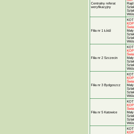
Centralny referat
Rajd 
weryfikacyjny
Szla
Szla
Wiśl
KOT d
KOP 
Świa
Filia nr 1 Łódź
Mały 
Szla
Szla
Wiśl
KOT d
KOP 
Świa
Filia nr 2 Szczecin
Mały 
Szla
Szla
Wiśl
KOT d
KOP 
Świa
Filia nr 3 Bydgoszcz
Mały 
Szla
Szla
Wiśl
KOT d
KOP 
Świa
Filia nr 5 Katowice
Mały 
Szla
Szla
Wiśl
KOT d
KOP 