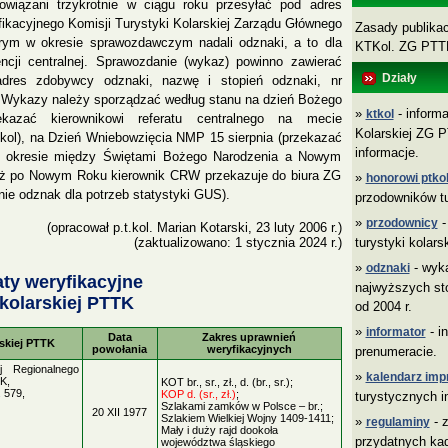
obowiązani trzykrotnie w ciągu roku przesyłać pod adres
yfikacyjnego Komisji Turystyki Kolarskiej Zarządu Głównego
Zasady publikacj
ym w okresie sprawozdawczym nadali odznaki, a to dla
KTKol. ZG PT
cji centralnej. Sprawozdanie (wykaz) powinno zawierać
Działy
adres zdobywcy odznaki, nazwę i stopień odznaki, nr
atę. Wykazy należy sporządzać według stanu na dzień Bożego
»
- informa
ktkol
kazać kierownikowi referatu centralnego na mecie
Kolarskiej ZG P
t.kol), na Dzień Wniebowzięcia NMP 15 sierpnia (przekazać
informacje.
 okresie między Świętami Bożego Narodzenia a Nowym
uż po Nowym Roku kierownik CRW przekazuje do biura ZG
»
honorowi ptkol
ie odznak dla potrzeb statystyki GUS).
przodowników tu
»
-
przodownicy
(opracował p.t.kol. Marian Kotarski, 23 luty 2006 r.)
turystyki kolars
(zaktualizowano: 1 stycznia 2024 r.)
»
- wyk
odznaki
aty weryfikacyjne
najwyższych sto
 kolarskiej PTTK
od 2004 r.
»
- i
informator
Data
Zakres uprawnień
rskiej PTTK
powołania
weryfikacyjnych
prenumeracie.
ej Regionalnego
»
kalendarz imp
K,
KOT br., sr., zł., d. (br., sr.);
. 579,
KOP d. (sr., zł.)
;
turystycznych i
Szlakami zamków w Polsce – br.;
20 XII 1977
Szlakiem Wielkiej Wojny 1409-1411;
»
- z
regulaminy
Mały i duży rajd dookoła
przydatnych ka
województwa śląskiego