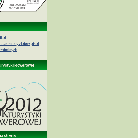
tkol
 uczestnicy zlotów ptkol
entralnych
urystyki Rowerowej
na stronie