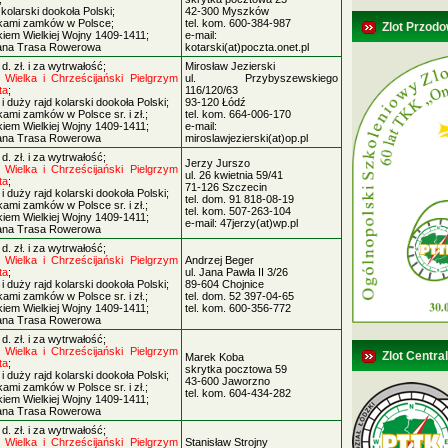
kolarski dookoła Polski;
42-300 Myszków
kami zamków w Polsce;
tel. kom. 600-384-987
Zlot Przodo
kiem Wielkiej Wojny 1409-1411;
e-mail:
ana Trasa Rowerowa
kotarski(at)poczta.onet.pl
. zł. i za wytrwałość;
Mirosław Jezierski
Wielka i Chrześcijański Pielgrzym
ul. Przybyszewskiego
ta
;
116/120/63
i duży rajd kolarski dookoła Polski;
93-120 Łódź
kami zamków w Polsce sr. i zł.;
tel. kom. 664-006-170
kiem Wielkiej Wojny 1409-1411;
e-mail:
ana Trasa Rowerowa
miroslawjezierski(at)op.pl
. zł. i za wytrwałość;
Jerzy Jurszo
Wielka i Chrześcijański Pielgrzym
ul. 26 kwietnia 59/41
ta
;
71-126 Szczecin
i duży rajd kolarski dookoła Polski;
tel. dom. 91 818-08-19
kami zamków w Polsce sr. i zł.;
tel. kom. 507-263-104
kiem Wielkiej Wojny 1409-1411;
e-mail: 47jerzy(at)wp.pl
ana Trasa Rowerowa
. zł. i za wytrwałość;
Wielka i Chrześcijański Pielgrzym
Andrzej Beger
ta
;
ul. Jana Pawła II 3/26
i duży rajd kolarski dookoła Polski;
89-604 Chojnice
kami zamków w Polsce sr. i zł.;
tel. dom. 52 397-04-65
kiem Wielkiej Wojny 1409-1411;
tel. kom. 600-356-772
ana Trasa Rowerowa
. zł. i za wytrwałość;
Wielka i Chrześcijański Pielgrzym
Zlot Centra
Marek Koba
ta
;
skrytka pocztowa 59
i duży rajd kolarski dookoła Polski;
43-600 Jaworzno
kami zamków w Polsce sr. i zł.;
tel. kom. 604-434-282
kiem Wielkiej Wojny 1409-1411;
ana Trasa Rowerowa
. zł. i za wytrwałość;
Wielka i Chrześcijański Pielgrzym
Stanisław Strojny