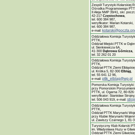
Zespół Turystyki Kolarskiej 
Ośrodka Programowego PTT
II Aleja NMP 39/41, skr. poczt
42-217
Częstochowa
,
tel. 600 384 987,
weryfikator: Marian Kotarski,
tel. 600 384 987,
kotarski@poczta.one
e-mail:
Oddziałowa Komisja Turystyki
PTTK,
Oddział Miejski PTTK w Dąbr
ul. Sienkiewicza 6A,
41-300
Dąbrowa Górnicza
,
tel. 32 262 01 20
Oddziałowa Komisja Turystyki
PTTK,
Oddział PTTK Ziemi Elbląskiej
ul. Krótka 5, 82-300
Elbląg
,
tel. 55 641 12 96,
pttk_elblag@wp.pl
e-mail:
Pomorska Komisja Turystyki 
przy Pomorskim Porozumieni
PTTK, ul. Ogarna 72, 80-826
weryfikator: Stanisław Strojny
stro
tel. 506 043 919, e-mail:
Oddziałowa Komisja Turystyki
PTTK,
Oddział PTTK Marynarki Woj
przy Klubie Marynarki Wojenn
ul. Zawiszy Czarnego 1, 81-
Turystyczny Klub Kolarski P
im. Władysława Huzy w Gliwi
Oddział PTTK Ziemi Gliwickiej