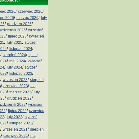
wiadomości
/
/
ipiec 2026
czerwiec 2026
/
/
ień 2026
marzec 2026
luty
/
/
026
grudzień 2025
/
aździernik 2025
wrzesień
/
/
2025
lipiec 2025
kwiecień
/
/
025
luty 2025
styczeń
/
/
2024
listopad 2024
/
/
4
sierpień 2024
lipiec
/
/
2024
maj 2024
kwiecień
/
/
024
luty 2024
styczeń
/
/
2023
listopad 2023
/
/
3
wrzesień 2023
sierpień
/
/
3
czerwiec 2023
maj
/
/
2023
marzec 2023
luty
/
/
023
grudzień 2022
/
aździernik 2022
wrzesień
/
/
2022
lipiec 2022
czerwiec
/
/
022
luty 2022
styczeń
/
/
2021
listopad 2021
/
/
1
wrzesień 2021
sierpień
/
/
1
czerwiec 2021
maj