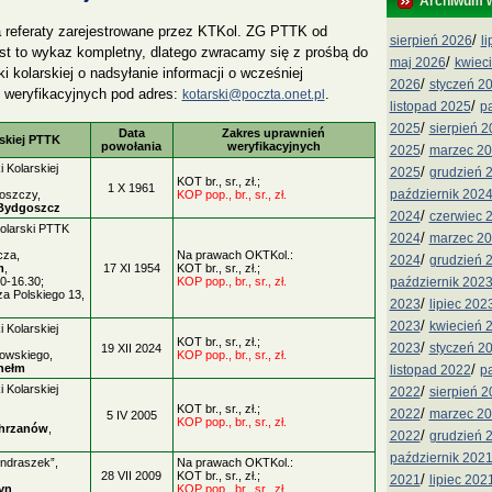
Archiwum 
referaty zarejestrowane przez KTKol. ZG PTTK od
/
sierpień 2026
l
jest to wykaz kompletny, dlatego zwracamy się z prośbą do
/
maj 2026
kwiec
i kolarskiej o nadsyłanie informacji o wcześniej
/
2026
styczeń 2
 weryfikacyjnych pod adres:
.
kotarski@poczta.onet.pl
/
listopad 2025
p
/
2025
sierpień 
Data
Zakres uprawnień
rskiej PTTK
powołania
weryfikacyjnych
/
2025
marzec 2
 Kolarskiej
/
2025
grudzień 
KOT br., sr., zł.;
1 X 1961
październik 202
oszczy,
KOP pop., br., sr., zł.
Bydgoszcz
/
2024
czerwiec 
olarski PTTK
/
2024
marzec 2
cza,
Na prawach OKTKol.:
/
2024
grudzień 
m
,
17 XI 1954
KOT br., sr., zł.;
październik 202
00-16.30;
KOP pop., br., sr., zł.
rza Polskiego 13,
/
2023
lipiec 202
/
2023
kwiecień 
 Kolarskiej
KOT br., sr., zł.;
/
2023
styczeń 2
19 XII 2024
owskiego,
KOP pop., br., sr., zł.
/
hełm
listopad 2022
p
 Kolarskiej
/
2022
sierpień 
KOT br., sr., zł.;
/
2022
marzec 2
5 IV 2005
KOP pop., br., sr., zł.
hrzanów
,
/
2022
grudzień 
październik 202
Ondraszek”,
Na prawach OKTKol.:
28 VII 2009
KOT br., sr., zł.;
/
2021
lipiec 202
yn
KOP pop., br., sr., zł.