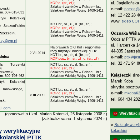
ul. Jagiellońsk
KOP d. (sr., zł.)
;
—
Szlakami zamków w Polsce – br.;
e-mail:
nowski,
poczta@co
Szlakiem Wielkiej Wojny 1409-1411
kom. 607-615-031
tel: 12 422 28 4
yki Kolarskiej
www:
sklep CO
KOT br., sr., zł., d. (br., sr.);
e Szczecińskim
KOP d. (sr., zł.)
;
—
Szlakami zamków w Polsce – br.;
Odznaka Wiśla
Szczecin
,
Szlakiem Wielkiej Wojny 1409-1411
Oddział PTTK w 
rzy@wp.pl
ul. Harcerska 1
Na prawach OKTKol. i regionalnej
44-335 Jastrzęb
rady turystyki kolarskiej PTTK:
2 VII 2014
KOT br., sr., zł., d. (br., sr.);
e-mail:
dnica
pttk@jasn
KOP pop., br., sr., zł., d. (sr., zł.)
tel. 32 471 94 8
da Turystyki
KOT br., sr., zł., d. (br., sr.);
iu
,
KOP d. (sr., zł.)
;
—
orkowski,
Szlakami zamków w Polsce – br.;
Książeczki dr
kom. 609-796-462
Szlakiem Wielkiej Wojny 1409-1411
Marek Koba
ki Kolarskiej
skrytka poczto
A. Janowskiego,
KOT br., sr., zł., d. (br., sr.);
e‑mail:
mkoba62
KOP d. (sr., zł.)
;
8 III 2009
Szlakami zamków w Polsce – br.;
tel. 604 434 282
ski,
Szlakiem Wielkiej Wojny 1409-1411
il.com
Weryfikacj
(opracował p.t.kol. Marian Kotarski, 25 listopada 2008 r.)
(zaktualizowano: 1 stycznia 2024 r.)
»
Referaty weryfi
y weryfikacyjne
kolarskiej
 kolarskiej PTTK