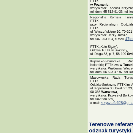
PTTK
w Poznaniu
,
weryfikator: Tadeusz Krzyża
tel. dom. 65 512-91-33, tel. 
Regionalna Komisja Turyst
PTTK
przy Regionalnym Oddzial
PTTK,
ul. Wyszyńskiego 10, 70-201
weryfikator: Jerzy Jurszo,
47je
tel. 507 263 104, e-mail:
PTTK „Koło Ślęży”,
Oddział PTTK w Świdnicy,
ul. Długa 33, p. 7, 58-100
Świ
Kujawsko-Pomorska Ra
Kolarskiej PTTK z/s
w Torun
weryfikator: Waldemar Wiecz
tel. dom. 56 623-47-97, tel. 
Mazowiecka Rada Turysty
PTTK,
Oddział Stołeczny PTTK im. 
ul. Kopernika 30, lokal nr 523,
00-336
Warszawa
,
weryfikator: Krzysztof Borkow
tel. 602 680 689,
krzysztofb628@gma
e-mail:
Terenowe referat
odznak turystyki