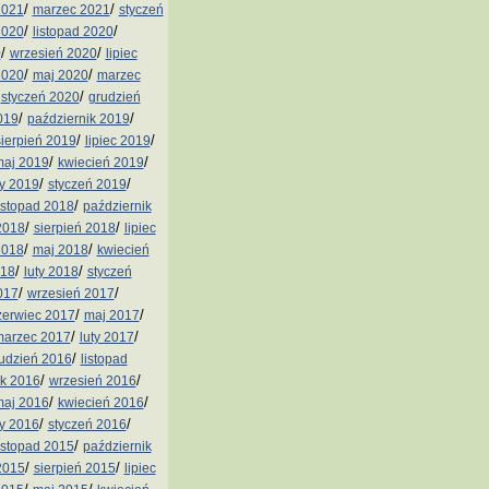
/
/
2021
marzec 2021
styczeń
/
/
2020
listopad 2020
/
/
0
wrzesień 2020
lipiec
/
/
2020
maj 2020
marzec
/
/
styczeń 2020
grudzień
/
/
019
październik 2019
/
/
sierpień 2019
lipiec 2019
/
/
aj 2019
kwiecień 2019
/
/
ty 2019
styczeń 2019
/
istopad 2018
październik
/
/
2018
sierpień 2018
lipiec
/
/
2018
maj 2018
kwiecień
/
/
018
luty 2018
styczeń
/
/
017
wrzesień 2017
/
/
zerwiec 2017
maj 2017
/
/
arzec 2017
luty 2017
/
udzień 2016
listopad
/
/
ik 2016
wrzesień 2016
/
/
aj 2016
kwiecień 2016
/
/
ty 2016
styczeń 2016
/
istopad 2015
październik
/
/
2015
sierpień 2015
lipiec