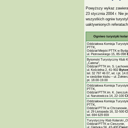
Powyższy wykaz zawiera 
23 stycznia 2004 r. Nie 
wszystkich ogniw turystyk
uaktywnionych referatach
Ogniwo turystyki kola
Oddziałowa Komisja Turystyki
PTTK,
Oddział Miejski PTTK w Bydg
ul. Piotrowskiego 15, 85-098
Bytomski Turystyczny Klub K
„Catena”,
Oddział PTTK im. S. Lachowi
ul. Kościelna 2, 41-902
Byto
tel. 32 797 46 07, wt. i pt. 14.
w siedzibie klubu – ul. Żołnie
pt. 18.00-19.00
Oddziałowa Komisja Turystyki
PTTK,
Oddział PTTK im. K. Janczyk
ul. Narutowicza 14, 22-100
C
Oddziałowa Komisja Turystyki
PTTK,
Oddział PTTK w Chrzanowie,
ul. 29 Listopada 16, 32-500
C
tel. 694 629 659
Turystyczny Klub Kolarski „
Oddział PTTK w Cieszynie,
ul. Głęboka 56, 43-400
Ciesz