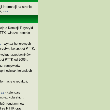
i informacji na stronie
TK
>>>
cje o Komisji Turystyki
TTK, władze, kontakt,
- wykaz honorowych
.
rystyki kolarskiej PTTK.
 wykaz przodowników
kiej PTTK od 2006 r.
az zdobywców
pni odznak kolarskich
nformacje o redakcji,
- kalendarz
rez
mprez kolarskich.
biór regulaminów
drze PTTK oraz