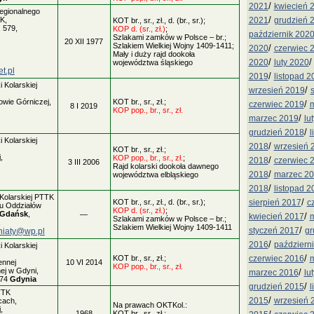
/
2021
kwiecień 
Regionalnego
/
2021
grudzień 
K,
KOT br., sr., zł., d. (br., sr.);
. 579,
KOP d. (sr., zł.)
;
październik 202
Szlakami zamków w Polsce – br.;
20 XII 1977
Szlakiem Wielkiej Wojny 1409-1411;
/
2020
czerwiec 
Mały i duży rajd dookoła
/
2020
luty 2020
województwa śląskiego
t.pl
/
2019
listopad 2
 Kolarskiej
/
wrzesień 2019
owie Górniczej,
KOT br., sr., zł.;
/
czerwiec 2019
m
8 I 2019
KOP pop., br., sr., zł.
/
marzec 2019
lu
/
grudzień 2018
l
 Kolarskiej
/
2018
wrzesień 
KOT br., sr., zł.;
,
KOP pop., br., sr., zł.
;
/
2018
czerwiec 
3 III 2006
Rajd kolarski dookoła dawnego
/
2018
marzec 2
województwa elbląskiego
/
2018
listopad 2
Kolarskiej PTTK
/
sierpień 2017
c
KOT br., sr., zł., d. (br., sr.);
u Oddziałów
KOP d. (sr., zł.)
;
Gdańsk
,
—
/
kwiecień 2017
m
Szlakami zamków w Polsce – br.;
,
Szlakiem Wielkiej Wojny 1409-1411
/
styczeń 2017
gr
jniaty@wp.pl
/
2016
październ
 Kolarskiej
/
czerwiec 2016
m
KOT br., sr., zł.;
ennej
10 VI 2014
KOP pop., br., sr., zł.
ej w Gdyni,
/
marzec 2016
lu
374
Gdynia
/
grudzień 2015
l
TTK
/
2015
wrzesień 
cach,
Na prawach OKTKol.:
,
1968
KOT br., sr., zł.;