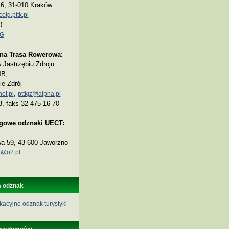
a 6, 31-010 Kraków
tg.pttk.pl
0
TG
na Trasa Rowerowa:
Jastrzębiu Zdroju
4B,
ie Zdrój
,
et.pl
pttkjz@alpha.pl
8, faks 32 475 16 70
ogowe odznaki UECT:
wa 59, 43-600 Jaworzno
@o2.pl
a odznak
kacyjne odznak turystyki