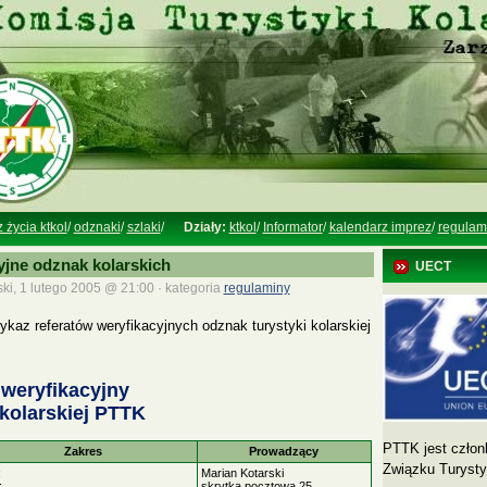
z życia ktkol
/
odznaki
/
szlaki
/
Działy:
ktkol
/
Informator
/
kalendarz imprez
/
regulam
yjne odznak kolarskich
UECT
ki, 1 lutego 2005 @ 21:00 · kategoria
regulaminy
az referatów weryfikacyjnych odznak turystyki kolarskiej
 weryfikacyjny
 kolarskiej PTTK
PTTK jest człon
Zakres
Prowadzący
Związku Turyst
;
Marian Kotarski
;
skrytka pocztowa 25