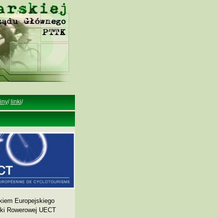
iny
/
linki
/
kiem Europejskiego
yki Rowerowej UECT