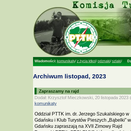
Wiadomości:
komunikaty
/
z życia ktkol
/
odznaki
/
szlaki
/
Dz
Archiwum listopad, 2023
Zapraszamy na rajd
Dodał: Krzysztof Mieczkowski, 20 listopada 2023 @
komunikaty
Oddział PTTK im. dr. Jerzego Szukalskiego w
Gdańsku i Klub Turystów Pieszych „Bąbelki” w
Gdańsku zapraszają na XVII Zimowy Rajd