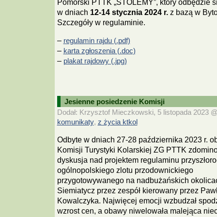
Pomorski PTTK „STOLEMY”, który odbędzie s
w dniach
12-14 stycznia 2024 r.
z bazą w Byto
Szczegóły w regulaminie.
–
regulamin rajdu (.pdf)
–
karta zgłoszenia (.doc)
–
plakat rajdowy (.jpg)
Jesienne posiedzenie Komisji
Dodał: Krzysztof Mieczkowski, 5 listopada 2023 @ 
komunikaty
z życia ktkol
,
Odbyte w dniach 27-28 października 2023 r. o
Komisji Turystyki Kolarskiej ZG PTTK zdomin
dyskusja nad projektem regulaminu przyszłor
ogólnopolskiego zlotu przodownickiego
przygotowywanego na nadbużańskich okolica
Siemiatycz przez zespół kierowany przez Paw
Kowalczyka. Najwięcej emocji wzbudzał spo
wzrost cen, a obawy niwelowała malejąca niec