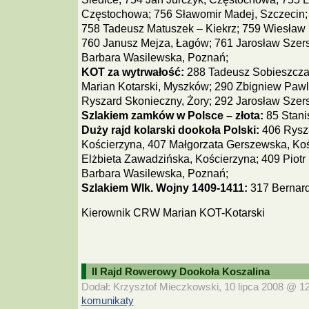
Częstochowa; 756 Sławomir Madej, Szczecin; 
758 Tadeusz Matuszek – Kiekrz; 759 Wiesław 
760 Janusz Mejza, Łagów; 761 Jarosław Szers
Barbara Wasilewska, Poznań;
KOT za wytrwałość:
288 Tadeusz Sobieszczań
Marian Kotarski, Myszków; 290 Zbigniew Pawli
Ryszard Skonieczny, Żory; 292 Jarosław Szers
Szlakiem zamków w Polsce – złota:
85 Stani
Duży rajd kolarski dookoła Polski:
406 Rysza
Kościerzyna, 407 Małgorzata Gerszewska, Koś
Elżbieta Zawadzińska, Kościerzyna; 409 Piotr
Barbara Wasilewska, Poznań;
Szlakiem Wlk. Wojny 1409-1411:
317 Bernard
Kierownik CRW Marian KOT-Kotarski
II Rajd Rowerowy Dookoła Koszalina
Dodał: Krzysztof Mieczkowski, 10 lipca 2008 @ 12:
komunikaty