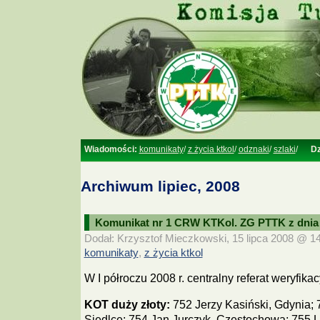
Wiadomości:
komunikaty
/
z życia ktkol
/
odznaki
/
szlaki
/
Dz
Archiwum lipiec, 2008
Komunikat nr 1 CRW KTKol. ZG PTTK z dnia 1
Dodał: Krzysztof Mieczkowski, 15 lipca 2008 @ 14:
komunikaty
z życia ktkol
,
W I półroczu 2008 r. centralny referat weryfikac
KOT duży złoty:
752 Jerzy Kasiński, Gdynia;
Siedlce; 754 Jan Jurczyk, Częstochowa; 755 L