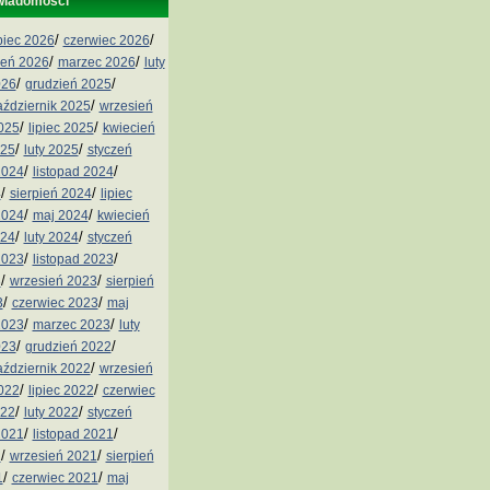
wiadomości
/
/
ipiec 2026
czerwiec 2026
/
/
ień 2026
marzec 2026
luty
/
/
026
grudzień 2025
/
aździernik 2025
wrzesień
/
/
2025
lipiec 2025
kwiecień
/
/
025
luty 2025
styczeń
/
/
2024
listopad 2024
/
/
4
sierpień 2024
lipiec
/
/
2024
maj 2024
kwiecień
/
/
024
luty 2024
styczeń
/
/
2023
listopad 2023
/
/
3
wrzesień 2023
sierpień
/
/
3
czerwiec 2023
maj
/
/
2023
marzec 2023
luty
/
/
023
grudzień 2022
/
aździernik 2022
wrzesień
/
/
2022
lipiec 2022
czerwiec
/
/
022
luty 2022
styczeń
/
/
2021
listopad 2021
/
/
1
wrzesień 2021
sierpień
/
/
1
czerwiec 2021
maj