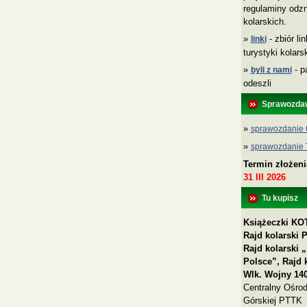
regulaminy odzn
kolarskich.
»
- zbiór li
linki
turystyki kolar
»
- p
byli z nami
odeszli
Sprawozda
»
sprawozdanie 
»
sprawozdanie
Termin złożen
31 III 2026
Tu kupisz
Książeczki KOT
Rajd kolarski 
Rajd kolarski
Polsce”, Rajd 
Wlk. Wojny 140
Centralny Ośrod
Górskiej PTTK