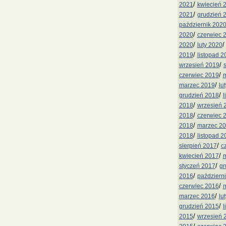
/
2021
kwiecień 
/
2021
grudzień 
październik 202
/
2020
czerwiec 
/
2020
luty 2020
/
2019
listopad 2
/
wrzesień 2019
/
czerwiec 2019
m
/
marzec 2019
lu
/
grudzień 2018
l
/
2018
wrzesień 
/
2018
czerwiec 
/
2018
marzec 2
/
2018
listopad 2
/
sierpień 2017
c
/
kwiecień 2017
m
/
styczeń 2017
gr
/
2016
październ
/
czerwiec 2016
m
/
marzec 2016
lu
/
grudzień 2015
l
/
2015
wrzesień 