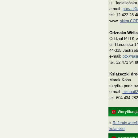
ul. Jagiellońsk
e-mail:
poczta@co
tel: 12 422 28 4
www:
sklep CO
Odznaka Wiśla
Oddział PTTK w 
ul. Harcerska 1
44-335 Jastrzęb
e-mail:
pttk@jasn
tel. 32 471 94 8
Książeczki dr
Marek Koba
skrytka poczto
e‑mail:
mkoba62
tel. 604 434 282
Weryfikacj
»
Referaty weryfi
kolarskiej