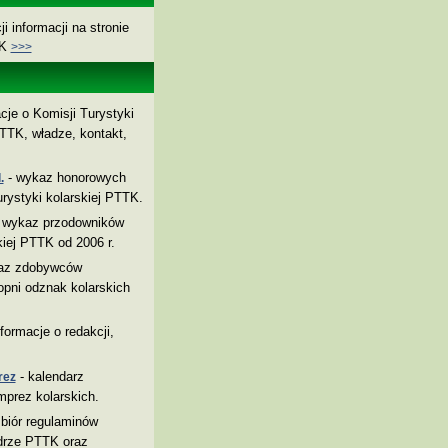
i informacji na stronie
TK
>>>
cje o Komisji Turystyki
TTK, władze, kontakt,
- wykaz honorowych
.
rystyki kolarskiej PTTK.
 wykaz przodowników
kiej PTTK od 2006 r.
az zdobywców
pni odznak kolarskich
nformacje o redakcji,
- kalendarz
rez
mprez kolarskich.
biór regulaminów
drze PTTK oraz