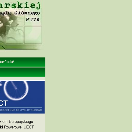
iny
/
linki
/
kiem Europejskiego
yki Rowerowej UECT