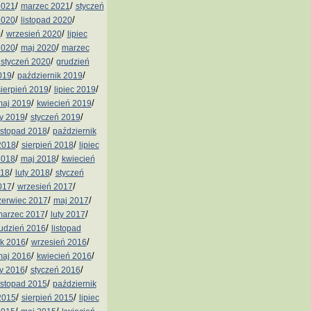
/
/
2021
marzec 2021
styczeń
/
/
2020
listopad 2020
/
/
0
wrzesień 2020
lipiec
/
/
2020
maj 2020
marzec
/
/
styczeń 2020
grudzień
/
/
019
październik 2019
/
/
sierpień 2019
lipiec 2019
/
/
aj 2019
kwiecień 2019
/
/
ty 2019
styczeń 2019
/
istopad 2018
październik
/
/
2018
sierpień 2018
lipiec
/
/
2018
maj 2018
kwiecień
/
/
018
luty 2018
styczeń
/
/
017
wrzesień 2017
/
/
zerwiec 2017
maj 2017
/
/
arzec 2017
luty 2017
/
udzień 2016
listopad
/
/
ik 2016
wrzesień 2016
/
/
aj 2016
kwiecień 2016
/
/
ty 2016
styczeń 2016
/
istopad 2015
październik
/
/
2015
sierpień 2015
lipiec