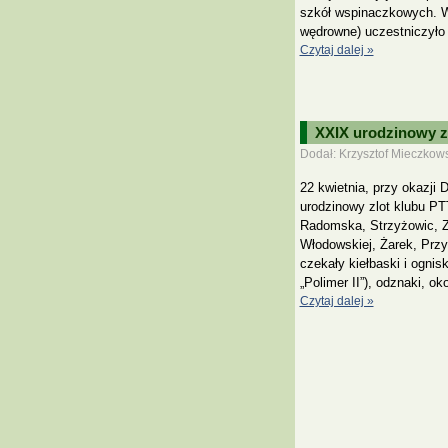
szkół wspinaczkowych. W 
wędrowne) uczestniczyło 
Czytaj dalej »
XXIX urodzinowy z
Dodał: Krzysztof Mieczkows
22 kwietnia, przy okazji D
urodzinowy zlot klubu PT
Radomska, Strzyżowic, Z
Włodowskiej, Żarek, Prz
czekały kiełbaski i ogni
„Polimer II”), odznaki, o
Czytaj dalej »