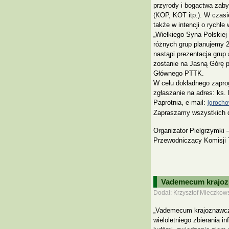
przyrody i bogactwa zaby
(KOP, KOT itp.). W czasi
także w intencji o rychłe
„Wielkiego Syna Polskiej 
różnych grup planujemy 2
nastąpi prezentacja grup
zostanie na Jasną Górę 
Głównego PTTK.
W celu dokładnego zapro
zgłaszanie na adres: ks. 
Paprotnia, e-mail:
jgrocho
Zapraszamy wszystkich d
Organizator Pielgrzymki 
Przewodniczący Komisji 
Vademecum krajoz
Dodał: Krzysztof Mieczkows
„Vademecum krajoznawcz
wieloletniego zbierania i