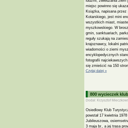
ludźmi, zwiedzania ziem
miejsc powinno się ukaza
Książka, napisana przez
Kotarskiego, jest mini en
wszystkich miast, miaste
myszkowskiego. W broszu
gmin, sanktuariach, park
reguły szukają na zamie
krajoznawcy, lokalni patri
wiadomości o ziemi myszk
encyklopedycznych stano
fotografii najciekawszych
się zmieścić na 150 stro
Czytaj dalej »
800 wycieczek klu
Dodał: Krzysztof Mieczkows
Osiedlowy Klub Turystyc
powstał 17 kwietnia 1978
Jubileuszowa, osiemsetna
3 maja br., a jej trasa p