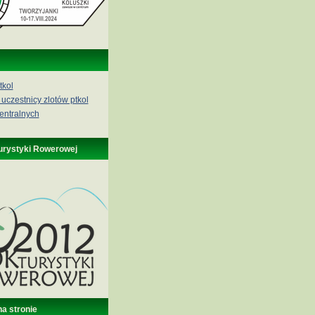
tkol
 uczestnicy zlotów ptkol
entralnych
urystyki Rowerowej
na stronie