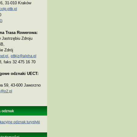
a 6, 31-010 Kraków
tg.pttk.pl
0
TG
na Trasa Rowerowa:
Jastrzębiu Zdroju
4B,
ie Zdrój
,
et.pl
pttkjz@alpha.pl
8, faks 32 475 16 70
ogowe odznaki UECT:
wa 59, 43-600 Jaworzno
@o2.pl
a odznak
kacyjne odznak turystyki