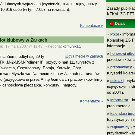
klubowych wyjazdach (wycieczki, biwaki, rajdy, obozy
Zasady publikacj
10.916 osób (w tym 7.657 na rowerach).
KTKol. ZG PT
Działy
Komentarze »
»
- informa
ktkol
lot klubowy w Żarkach
Kolarskiej ZG P
informacje.
ki, 17 maja 2007 @ 11:43 · kategoria:
komunikaty
»
honorowi ptkol
nia Ziemi, odbył się 29-ty
przodowników tu
TK „M-2-MSM-Polimer II”; przybyło nań 111 turystów z
»
-
przodownicy
awiercia, Częstochowy, Poraja, Katowic, Góry
turystyki kolars
yrowa i Myszkowa. Na mecie zlotu w Żarkach na turystów
sko (przygotowane przez Anitę Garncarz i pracowników firmy
»
- wyk
odznaki
kolicznościowa pieczątka, konkursy i nagrody.
najwyższych sto
od 2004 r.
»
- i
informator
Komentarze »
prenumeracie.
»
kalendarz imp
turystycznych i
»
- z
regulaminy
przydatnych ka