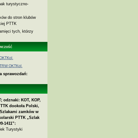
ak turystyczno-
nków do stron klubów
skiej PTTK
amięci tych, którzy
wczość
OKTKol.
 TRW OKTKol.
ia sprawozdań:
; odznaki: KOT, KOP,
PTTK dookoła Polski,
 „Szlakami zamków w
kolarski PTTK „Szlak
9-1411”:
ek Turystyki