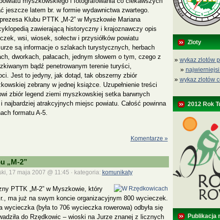
 powiatu myszkowskiego i fotografowania co ciekawszych
ć jeszcze latem br. w formie wydawnictwa zwartego.
 prezesa Klubu PTTK „M-2” w Myszkowie Mariana
cyklopedią zawierającą historyczny i krajoznawczy opis
czek, wsi, wiosek, sołectw i przysiółków powiatu
Zloty
rze są informacje o szlakach turystycznych, herbach
ach, dworkach, pałacach, jednym słowem o tym, czego z
»
wykaz zlotów p
szkiwanym bądź penetrowanym terenie turyści,
»
najwierniejsi
oci. Jest to jedyny, jak dotąd, tak obszerny zbiór
»
wykaz zlotów c
owskiej zebrany w jednej książce. Uzupełnienie treści
wi zbiór legend ziemi myszkowskiej setka barwnych
 i najbardziej atrakcyjnych miejsc powiatu. Całość powinna
2012 Rok T
nach formatu A-5.
Komentarze »
bu „M-2”
ki, 17 maja 2007 @ 11:45 · kategoria:
komunikaty
zny PTTK „M-2” w Myszkowie, który
 r., ma już na swym koncie organizacyjnym 800 wycieczek.
 wycieczka (była to 706 wycieczka rowerowa) odbyła się
Publikacja 
rowadziła do Rzędkowic – wioski na Jurze znanej z licznych