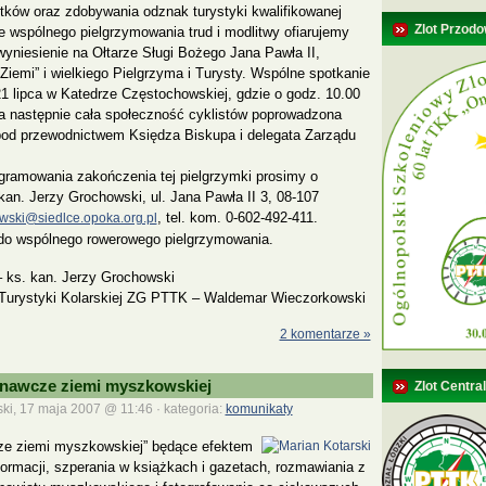
tków oraz zdobywania odznak turystyki kwalifikowanej
Zlot Przodo
e wspólnego pielgrzymowania trud i modlitwy ofiarujemy
 wyniesienie na Ołtarze Sługi Bożego Jana Pawła II,
Ziemi” i wielkiego Pielgrzyma i Turysty. Wspólne spotkanie
1 lipca w Katedrze Częstochowskiej, gdzie o godz. 10.00
 a następnie cała społeczność cyklistów poprowadzona
pod przewodnictwem Księdza Biskupa i delegata Zarządu
gramowania zakończenia tej pielgrzymki prosimy o
kan. Jerzy Grochowski, ul. Jana Pawła II 3, 08-107
, tel. kom. 0-602-492-411.
wski@siedlce.opoka.org.pl
o wspólnego rowerowego pielgrzymowania.
– ks. kan. Jerzy Grochowski
Turystyki Kolarskiej ZG PTTK – Waldemar Wieczorkowski
2 komentarze »
nawcze ziemi myszkowskiej
Zlot Centra
ki, 17 maja 2007 @ 11:46 · kategoria:
komunikaty
e ziemi myszkowskiej” będące efektem
nformacji, szperania w książkach i gazetach, rozmawiania z