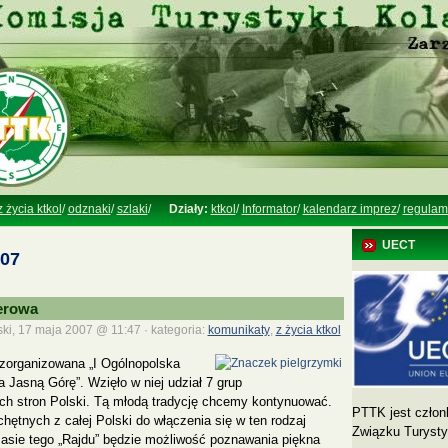
z życia ktkol
/
odznaki
/
szlaki
/
Działy:
ktkol
/
Informator
/
kalendarz imprez
/
regulam
UECT
007
werowa
ki, 17 maja 2007 @ 11:47 · kategoria:
komunikaty
,
z życia ktkol
 zorganizowana „I Ogólnopolska
Jasną Górę”. Wzięło w niej udział 7 grup
ch stron Polski. Tą młodą tradycję chcemy kontynuować.
PTTK jest człon
ętnych z całej Polski do włączenia się w ten rodzaj
Związku Turyst
zasie tego „Rajdu” będzie możliwość poznawania piękna