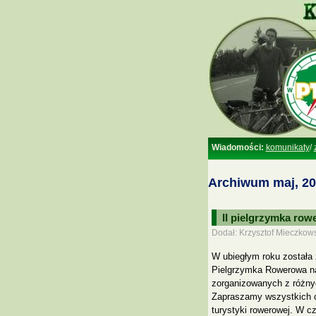
Wiadomości:
komunikaty
/
Archiwum maj, 2
II pielgrzymka ro
Dodał: Krzysztof Mieczkows
W ubiegłym roku została
Pielgrzymka Rowerowa na 
zorganizowanych z różny
Zapraszamy wszystkich ch
turystyki rowerowej. W c