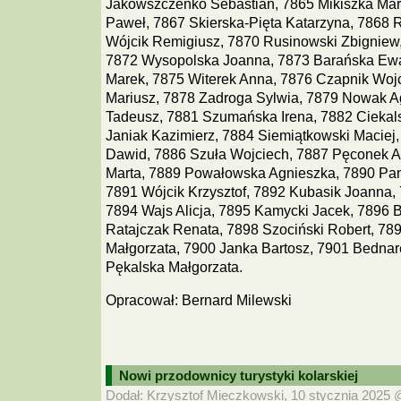
Jakowszczenko Sebastian, 7865 Mikiszka Mar
Paweł, 7867 Skierska-Pięta Katarzyna, 7868 R
Wójcik Remigiusz, 7870 Rusinowski Zbigniew,
7872 Wysopolska Joanna, 7873 Barańska Ewa
Marek, 7875 Witerek Anna, 7876 Czapnik Wojc
Mariusz, 7878 Zadroga Sylwia, 7879 Nowak A
Tadeusz, 7881 Szumańska Irena, 7882 Ciekals
Janiak Kazimierz, 7884 Siemiątkowski Maciej,
Dawid, 7886 Szuła Wojciech, 7887 Pęconek A
Marta, 7889 Powałowska Agnieszka, 7890 Pan
7891 Wójcik Krzysztof, 7892 Kubasik Joanna, 
7894 Wajs Alicja, 7895 Kamycki Jacek, 7896 
Ratajczak Renata, 7898 Szociński Robert, 78
Małgorzata, 7900 Janka Bartosz, 7901 Bednar
Pękalska Małgorzata.
Opracował: Bernard Milewski
Nowi przodownicy turystyki kolarskiej
Dodał: Krzysztof Mieczkowski, 10 stycznia 2025 @