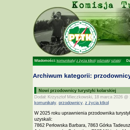
Wiadomości:
komunikaty
/
z życia ktkol
/
odznaki
/
szlaki
/
Dz
Archiwum kategorii: przodownic
Nowi przodownicy turystyki kolarskiej
Dodał: Krzysztof Mieczkowski, 18 marca 2026 @ 1
komunikaty
przodownicy
z życia ktkol
,
,
W 2025 roku uprawnienia przodownika turystyk
uzyskali:
7862 Perłowska Barbara, 7863 Górka Tadeusz