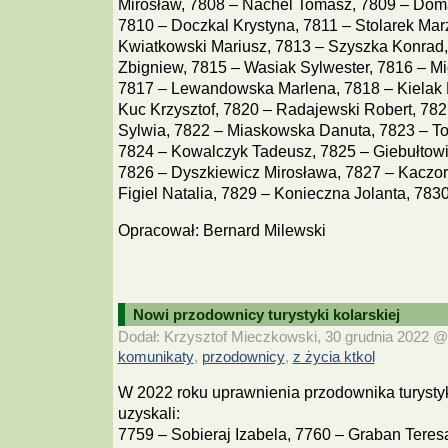
Mirosław, 7808 – Nachel Tomasz, 7809 – Dom
7810 – Doczkal Krystyna, 7811 – Stolarek Mar
Kwiatkowski Mariusz, 7813 – Szyszka Konrad
Zbigniew, 7815 – Wasiak Sylwester, 7816 – M
7817 – Lewandowska Marlena, 7818 – Kielak 
Kuc Krzysztof, 7820 – Radajewski Robert, 7
Sylwia, 7822 – Miaskowska Danuta, 7823 – T
7824 – Kowalczyk Tadeusz, 7825 – Giebułtowi
7826 – Dyszkiewicz Mirosława, 7827 – Kaczor
Figiel Natalia, 7829 – Konieczna Jolanta, 783
Opracował: Bernard Milewski
Nowi przodownicy turystyki kolarskiej
Dodał: Krzysztof Mieczkowski, 30 grudnia 2022 @ 
komunikaty
przodownicy
z życia ktkol
,
,
W 2022 roku uprawnienia przodownika turystyk
uzyskali:
7759 – Sobieraj Izabela, 7760 – Graban Tere