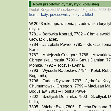
Nowi przodownicy turystyki kolarskiej
Dodał: Krzysztof Mieczkowski, 29 grudnia 2023 @ 
komunikaty
przodownicy
z życia ktkol
,
,
W 2023 roku uprawnienia przodownika turystyk
uzyskali:
7781 – Borówka Konrad, 7782 – Chmielewski 
Głowacki Jacek,
7784 – Jarzębski Paweł, 7785 – Klukacz Toma
Karol,
7787 – Matejczuk Grzegorz, 7788 – Mazurkiew
Obrępalska Urszula, 7790 – Smus Damian, 77
Monika, 7792 – Toczyska Anna,
7793 – Wysocki Radosław, 7794 – Kołek Robe
Bogumiła,
7796 – Fudała Ryszard, 7797 – Jędrośka Krzys
Chumuntowski Grzegorz, 7799 – MacLean Mari
Bogusław, 7801 – Hoinka Paweł,
7802 – Szołtysik Dominika, 7803 – Szołtysik D
Lidia,
7805 – Wicher Ewa, 7806 – Piecha Romana, 