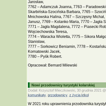
Jarosław,
7762 – Adamczuk Joanna, 7763 – Paradowski P
Skarbińska-Szocińska Barbara, 7765 – Szocińs
Mnichowska Halina, 7767 – Szczęsny Michał,
Janusz, 7769 – Kolanko Maria, 7770 – Jagła S
7771 – Jagła Magdalena, 7772 – Piasecki Rob
Wojciechowska Teresa,
7774 – Waracka Wioletta, 7775 – Sikora Małg
Stanisław,
7777 – Sorkowicz Beniamin, 7778 – Kostańska
Kornatowski Jacek,
7780 – Pyśk Robert.
Opracował: Bernard Milewski
Nowi przodownicy turystyki kolarskiej
Dodał: Krzysztof Mieczkowski, 30 grudnia 2021 @ 
komunikaty
przodownicy
z życia ktkol
,
,
W 2021 roku uprawnienia przodownika turystyk