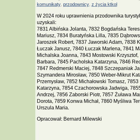
komunikaty
przodownicy
z życia ktkol
,
,
W 2024 roku uprawnienia przodownika turystyk
uzyskali:
7831 Albińska Jolanta, 7832 Bogdańska Tere
Mariusz, 7834 Buratyńska Lilla, 7835 Dąbrowsk
Jaroszek Robert, 7837 Jaworski Adam, 7838 K
Łuczak Janusz, 7840 Łuczak Marlena, 7841 M
Michalska Joanna, 7843 Mostowski Krzyszto
Barbara, 7845 Pacholska Katarzyna, 7846 Reck
7847 Redmerski Maciej, 7848 Szczepaniak Ja
Szymandera Mirosław, 7850 Weber-Mikrut Kata
Przemysław, 7852 Michałowski Tomasz, 7853
Katarzyna, 7854 Czachorowska Jadwiga, 7855
Andrzej, 7856 Zaborski Piotr, 7857 Żuława Ma
Dorota, 7859 Konwa Michał, 7860 Myśliwa Ter
Urszula Maria.
Opracował: Bernard Milewski