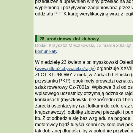
przedłużenia uprawnień winny przesłać na a
wypełnioną i pozytywnie zaopiniowaną przez 
oddziału PTTK kartę weryfikacyjną wraz z legi
28. urodzinowy zlot klubowy
Dodał: Krzysztof Mieczkowski, 12 marca 2006 @ 1
komunikaty
W niedzielę 23 kwietnia br. myszkowski Osie
(
) organizuje XX
www.pttkm2.obywatel.pl/rajdy
ZLOT KLUBOWY z metą w Żarkach Letnisko (am
przystanku PKP); obok mety prowadzi oznak
szlak rowerowy Cz-7001s. Wpisowe 3 zł od o
wpisowego uczestnicy otrzymają odznakę raj
konkursach (myszkowski bezpośredni rzut ber
żarecki ostentacyjny rzut lotkami do celu oraz
krajoznawczy), odbitkę zlotowej pieczątki i p
itp. Zlot odbędzie się bez względu na pogodę. 
motorowcy bądź turyści konni czy kolejowi po
tak dobranej długości, by w południe przybyć n