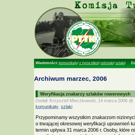
Wiadomości:
komunikaty
/
z życia ktkol
/
odznaki
/
szlaki
/
Dz
Archiwum marzec, 2006
Weryfikacja znakarzy szlaków rowerowych
Dodał: Krzysztof Mieczkowski, 14 marca 2006 @ 1
komunikaty
szlaki
,
Przypominamy wszystkim znakarzom nizinnyc
o trwającej okresowej weryfikacji uprawnień ka
termin upływa 31 marca 2006 r. Osoby, które n