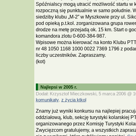
Spóźnialscy mogą utracić możliwość startu w 
rozpoczną się punktualnie w samo południe. W
siedziby klubu „M-2” w Myszkowie przy ul. Sik
pod opieką p.t.kol. zorganizowana grupa rower
drodze na metę przejadą ok. 15 km. Start o god
komandora zlotu 0-600-384-987.
Wpisowe można kierować na konto Klubu PTT
nr 48 1050 1168 1000 0022 7369 1796 z podan
liczby uczestników. Zapraszamy.
(kot)
Najlepsi w 2005 r.
Dodał: Krzysztof Mieczkowski, 5 marca 2006 @ 10:
komunikaty
z życia ktkol
,
Znamy już wyniki konkursu na najlepiej pracu
oddziałową, klub, sekcję turystyki kolarskiej 
organizowanego przez Komisję Turystyki Kola
Zwycięzcom gratulujemy, a wszystkich zapra