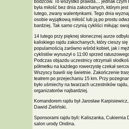
bodźców. To wszystko prawda… jednak czym 
była miłość bez dnia zakochanych, którym jest
lutego, zwany walentynkami. Tego dnia wyznaj
osobie wyjątkową miłość lub ją po prostu odw
bardziej. Tak samo czynią cykliści miłując swo
14 lutego przy pięknej słonecznej aurze odbyła
kaliskiego rajdu zakochanych, który cieszy się
popularnością zarówno wśród kobiet, jak i mę
cyklistów wyruszył o 11:00 sprzed ratuszowego
Podczas objazdu uczestnicy otrzymali słodkoś
półmetku na każdego rowerzystę czekał serco
Wszyscy bawili się świetnie. Zakończenie tras
teatrem po przejechaniu 15 km. Przy pożegn
było uśmiechy na twarzach uczestników rajdu,
organizatorów najbardziej.
Komandorem rajdu był Jarosław Karpisiewicz
Dawid Zieliński.
Sponsorami rajdu byli: Kaliszanka, Cukiernia
salon urody Ondina.