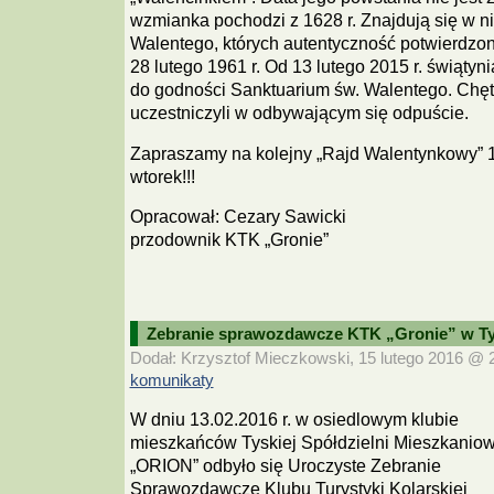
wzmianka pochodzi z 1628 r. Znajdują się w ni
Walentego, których autentyczność potwierdzo
28 lutego 1961 r. Od 13 lutego 2015 r. świątyn
do godności Sanktuarium św. Walentego. Chętn
uczestniczyli w odbywającym się odpuście.
Zapraszamy na kolejny „Rajd Walentynkowy” 
wtorek!!!
Opracował: Cezary Sawicki
przodownik KTK „Gronie”
Zebranie sprawozdawcze KTK „Gronie” w T
Dodał: Krzysztof Mieczkowski, 15 lutego 2016 @ 20
komunikaty
W dniu 13.02.2016 r. w osiedlowym klubie
mieszkańców Tyskiej Spółdzielni Mieszkaniow
„ORION” odbyło się Uroczyste Zebranie
Sprawozdawcze Klubu Turystyki Kolarskiej