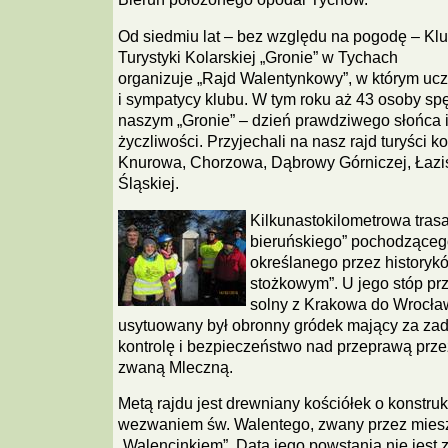
Od siedmiu lat – bez względu na pogodę – Kl
Turystyki Kolarskiej „Gronie” w Tychach
organizuje „Rajd Walentynkowy”, w którym ucz
i sympatycy klubu. W tym roku aż 43 osoby spę
naszym „Gronie” – dzień prawdziwego słońca 
życzliwości. Przyjechali na nasz rajd turyści k
Knurowa, Chorzowa, Dąbrowy Górniczej, Łazi
Śląskiej.
Kilkunastokilometrowa tras
bieruńskiego” pochodzącego
określanego przez historyk
stożkowym”. U jego stóp pr
solny z Krakowa do Wrocław
usytuowany był obronny gródek mający za za
kontrolę i bezpieczeństwo nad przeprawą prze
zwaną Mleczną.
Metą rajdu jest drewniany kościółek o konstru
wezwaniem św. Walentego, zwany przez mies
„Walencinkiem”. Data jego powstania nie jest 