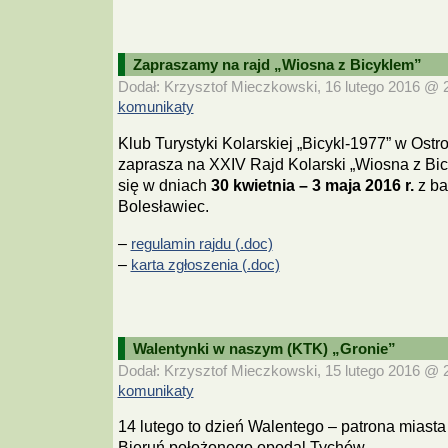
Zapraszamy na rajd „Wiosna z Bicyklem”
Dodał: Krzysztof Mieczkowski, 16 lutego 2016 @ 20
komunikaty
Klub Turystyki Kolarskiej „Bicykl-1977” w Ost
zaprasza na XXIV Rajd Kolarski „Wiosna z Bic
się w dniach
30 kwietnia – 3 maja 2016 r.
z ba
Bolesławiec.
–
regulamin rajdu (.doc)
–
karta zgłoszenia (.doc)
Walentynki w naszym (KTK) „Gronie”
Dodał: Krzysztof Mieczkowski, 15 lutego 2016 @ 20
komunikaty
14 lutego to dzień Walentego – patrona miasta
Bieruń położonego opodal Tychów.