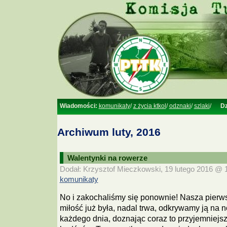
Wiadomości:
komunikaty
/
z życia ktkol
/
odznaki
/
szlaki
/
Dz
Archiwum luty, 2016
Walentynki na rowerze
Dodał: Krzysztof Mieczkowski, 19 lutego 2016 @ 17
komunikaty
No i zakochaliśmy się ponownie! Nasza pierw
miłość już była, nadal trwa, odkrywamy ją na 
każdego dnia, doznając coraz to przyjemniejs