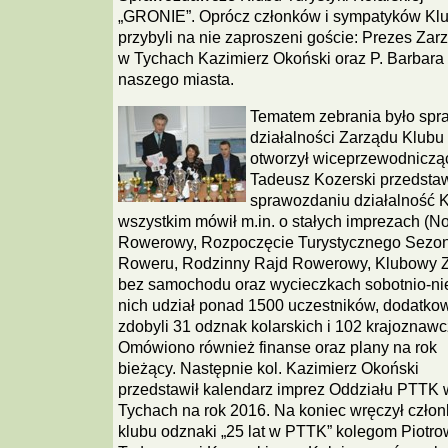
„GRONIE”. Oprócz członków i sympatyków Kl
przybyli na nie zaproszeni goście: Prezes Za
w Tychach Kazimierz Okoński oraz P. Barbara
naszego miasta.
Tematem zebrania było spr
działalności Zarządu Klubu
otworzył wiceprzewodnicząc
Tadeusz Kozerski przedsta
sprawozdaniu działalność K
wszystkim mówił m.in. o stałych imprezach (
Rowerowy, Rozpoczęcie Turystycznego Sezon
Roweru, Rodzinny Rajd Rowerowy, Klubowy Zl
bez samochodu oraz wycieczkach sobotnio-nie
nich udział ponad 1500 uczestników, dodatko
zdobyli 31 odznak kolarskich i 102 krajoznawc
Omówiono również finanse oraz plany na rok
bieżący. Następnie kol. Kazimierz Okoński
przedstawił kalendarz imprez Oddziału PTTK 
Tychach na rok 2016. Na koniec wręczył czło
klubu odznaki „25 lat w PTTK” kolegom Piotro