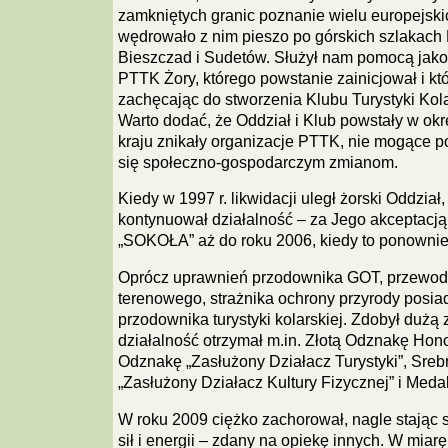
zamkniętych granic poznanie wielu europejski
wędrowało z nim pieszo po górskich szlakach B
Bieszczad i Sudetów. Służył nam pomocą jako
PTTK Żory, którego powstanie zainicjował i kt
zachęcając do stworzenia Klubu Turystyki Ko
Warto dodać, że Oddział i Klub powstały w okr
kraju znikały organizacje PTTK, nie mogące 
się społeczno-gospodarczym zmianom.
Kiedy w 1997 r. likwidacji uległ żorski Oddzi
kontynuował działalność – za Jego akceptacją
„SOKOŁA” aż do roku 2006, kiedy to ponownie 
Oprócz uprawnień przodownika GOT, przewodn
terenowego, strażnika ochrony przyrody posia
przodownika turystyki kolarskiej. Zdobył dużą
działalność otrzymał m.in. Złotą Odznakę H
Odznakę „Zasłużony Działacz Turystyki”, Sre
„Zasłużony Działacz Kultury Fizycznej” i Meda
W roku 2009 ciężko zachorował, nagle stając s
sił i energii – zdany na opiekę innych. W miarę