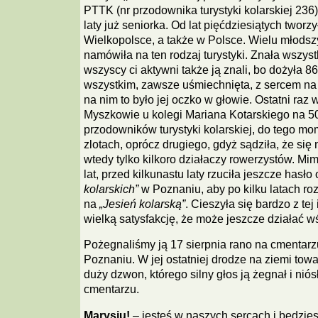
PTTK (nr przodownika turystyki kolarskiej 236)
laty już seniorka. Od lat pięćdziesiątych tworz
Wielkopolsce, a także w Polsce. Wielu młodsz
namówiła na ten rodzaj turystyki. Znała wszyst
wszyscy ci aktywni także ją znali, bo dożyła 86
wszystkim, zawsze uśmiechnięta, z sercem na 
na nim to było jej oczko w głowie. Ostatni raz 
Myszkowie u kolegi Mariana Kotarskiego na 50
przodowników turystyki kolarskiej, do tego mo
zlotach, oprócz drugiego, gdyż sądziła, że się 
wtedy tylko kilkoro działaczy rowerzystów. 
lat, przed kilkunastu laty rzuciła jeszcze hasło
kolarskich”
w Poznaniu, aby po kilku latach ro
na
„Jesień kolarską”
. Cieszyła się bardzo z tej
wielką satysfakcję, że może jeszcze działać wś
Pożegnaliśmy ją 17 sierpnia rano na cmentar
Poznaniu. W jej ostatniej drodze na ziemi towa
duży dzwon, którego silny głos ją żegnał i niós
cmentarzu.
Marysiu!
– jesteś w naszych sercach i będzie