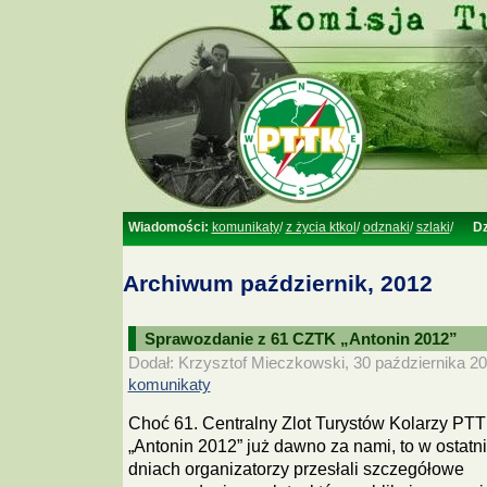
Wiadomości:
komunikaty
/
z życia ktkol
/
odznaki
/
szlaki
/
Dz
Archiwum październik, 2012
Sprawozdanie z 61 CZTK „Antonin 2012”
Dodał: Krzysztof Mieczkowski, 30 października 20
komunikaty
Choć 61. Centralny Zlot Turystów Kolarzy PT
„Antonin 2012” już dawno za nami, to w ostatn
dniach organizatorzy przesłali szczegółowe