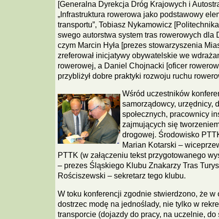
[Generalna Dyrekcja Dróg Krajowych i Autostra
„Infrastruktura rowerowa jako podstawowy e
transportu”, Tobiasz Nykamowicz [Politechnika
swego autorstwa system tras rowerowych dla 
czym Marcin Hyła [prezes stowarzyszenia Mias
zreferował inicjatywy obywatelskie we wdrażani
rowerowej, a Daniel Chojnacki [oficer rowero
przybliżył dobre praktyki rozwoju ruchu rowe
Wśród uczestników konferenc
samorządowcy, urzędnicy, d
społecznych, pracownicy ins
zajmujących się tworzeniem 
drogowej. Środowisko PTTK
Marian Kotarski – wiceprz
PTTK (w załączeniu tekst przygotowanego wyst
– prezes Śląskiego Klubu Znakarzy Tras Turyst
Rościszewski – sekretarz tego klubu.
W toku konferencji zgodnie stwierdzono, że w 
dostrzec modę na jednoślady, nie tylko w rekrea
transporcie (dojazdy do pracy, na uczelnie, do