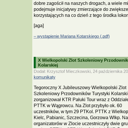
dobre zagościł na naszych drogach, a wiele mi
podejmuje inicjatywy zmierzające do zwiększe
korzystających na co dzień z tego środka lokom
[aga]
– wystąpienie Mariana Kotarskiego (.pdf)
X Wielkopolski Zlot Szkoleniowy Przodownik
Kolarskiej
Dodał: Krzysztof Mieczkowski, 24 października 20
komunikaty
Tegoroczny X Jubileuszowy Wielkopolski Zlot
Szkoleniowy Przodowników Turystyki Kolarski
zorganizował KTR Pałuki Tour wraz z Oddzia
PTTK w Wągrowcu. Na Zlot przybyło ok. 60
uczestników, w tym 29 PTKol. PTTK z Wielkop
Kielc, Pabianic, Szczecina, Gorzowa Wlkp. N
organizatorów w Zlocie uczestniczyły dwie g