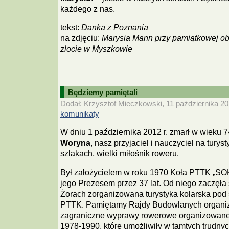
każdego z nas.
tekst:
Danka z Poznania
na zdjęciu:
Marysia Mann przy pamiątkowej ob
zlocie w Myszkowie
Będziemy pamiętali
Dodał: Krzysztof Mieczkowski, 11 października 20
komunikaty
W dniu 1 października 2012 r. zmarł w wieku 7
Woryna
, nasz przyjaciel i nauczyciel na turys
szlakach, wielki miłośnik roweru.
Był założycielem w roku 1970 Koła PTTK „SOK
jego Prezesem przez 37 lat. Od niego zaczęła 
Żorach zorganizowana turystyka kolarska pod
PTTK. Pamiętamy Rajdy Budowlanych organiz
zagraniczne wyprawy rowerowe organizowane 
1978-1990, które umożliwiły w tamtych trudny