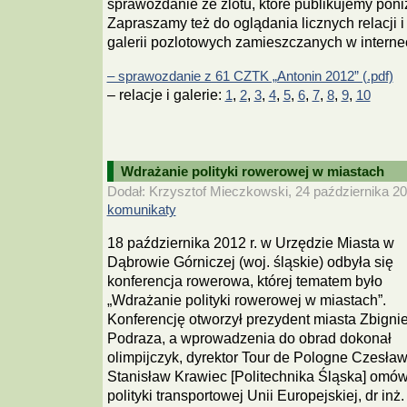
sprawozdanie ze zlotu, które publikujemy poniż
Zapraszamy też do oglądania licznych relacji i
galerii pozlotowych zamieszczanych w interne
– sprawozdanie z 61 CZTK „Antonin 2012” (.pdf)
– relacje i galerie:
,
,
,
,
,
,
,
,
,
1
2
3
4
5
6
7
8
9
10
Wdrażanie polityki rowerowej w miastach
Dodał: Krzysztof Mieczkowski, 24 października 20
komunikaty
18 października 2012 r. w Urzędzie Miasta w
Dąbrowie Górniczej (woj. śląskie) odbyła się
konferencja rowerowa, której tematem było
„Wdrażanie polityki rowerowej w miastach”.
Konferencję otworzył prezydent miasta Zbigni
Podraza, a wprowadzenia do obrad dokonał
olimpijczyk, dyrektor Tour de Pologne Czesław
Stanisław Krawiec [Politechnika Śląska] omów
polityki transportowej Unii Europejskiej, dr in