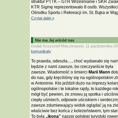
struktur PTTK – GTR Wrześnianie i ŚKR Żwaw
KTR Sigmę reprezentowało 8 osób. Wszystki
Ośrodku Sportu i Rekreacji im. St. Bąka w Wą
Czytaj dalej »
Nie ma Jej wśród nas
Dodał: Krzysztof Mieczkowski, 11 października 20
komunikaty
To prawda, odeszła…, choć wydawało się nam
będzie z nami zawsze, bo rzeczywiście była
zawsze. Wiadomość o śmierci
Marii Mann
dota
do nas, gdy kręciliśmy się na ogólnopolskim zl
w Antoninie. Kto jeździł dużo na imprezy kolar
ogólnopolskie i te lokalne rajdy, to każdego ro
mógł być pewien, że znowu ją spotka i uściśnie 
ciepły uśmiech, odpowie uściskiem i serdeczn
zawsze zdumiewający widok oglądać ją na zlot
właściwie bez końca z koleżeństwem, tym sta
To była
„ikona”
naszej polskiej turystyki row