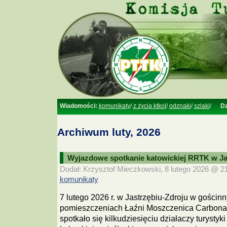
Wiadomości:
komunikaty
/
z życia ktkol
/
odznaki
/
szlaki
/
Dz
Archiwum luty, 2026
Wyjazdowe spotkanie katowickiej RRTK w Ja
Dodał: Krzysztof Mieczkowski, 8 lutego 2026 @ 21:
komunikaty
7 lutego 2026 r. w Jastrzębiu-Zdroju w gościn
pomieszczeniach Łaźni Moszczenica Carbona
spotkało się kilkudziesięciu działaczy turystyki