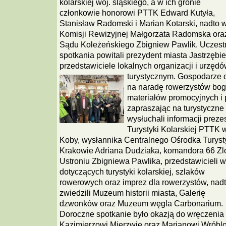
kolarskiej woj. śląskiego, a w ich gronie
członkowie honorowi PTTK Edward Kutyła,
Stanisław Radomski i Marian Kotarski, nadto 
Komisji Rewizyjnej Małgorzata Radomska ora
Sądu Koleżeńskiego Zbigniew Pawlik. Uczes
spotkania powitali prezydent miasta Jastrzębie
przedstawiciele lokalnych organizacji i urzędó
turystycznym.
Gospodarze o
na naradę rowerzystów bo
materiałów promocyjnych i 
zapraszając na turystyczne 
wysłuchali informacji prez
Turystyki Kolarskiej PTTK
Koby, wysłannika Centralnego Ośrodka Turyst
Krakowie Adriana Dudziaka, komandora 66 Zl
Ustroniu Zbigniewa Pawlika, przedstawicieli
dotyczących turystyki kolarskiej,
szlaków
rowerowych oraz imprez dla rowerzystów, nad
zwiedzili Muzeum historii miasta, Galerię
dzwonków oraz Muzeum węgla Carbonarium.
Doroczne spotkanie było okazją do wręczenia
Kazimierzowi Mierzwie oraz Marianowi Wróblo