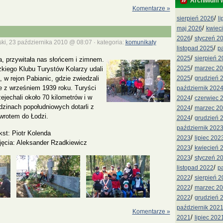
Archiwum 
Komentarze »
/
sierpień 2026
l
/
maj 2026
kwiec
/
2026
styczeń 2
ki, 23 października 2010 @ 08:07 · kategoria:
komunikaty
/
listopad 2025
p
/
2025
sierpień 
ka, przywitała nas słońcem i zimnem.
/
2025
marzec 2
kiego Klubu Turystów Kolarzy udali
/
2025
grudzień 
, w rejon Pabianic, gdzie zwiedzali
e z wrześniem 1939 roku.
Turyści
październik 202
zejechali około 70 kilometrów i w
/
2024
czerwiec 
dzinach popołudniowych dotarli z
/
2024
marzec 2
wrotem do Łodzi.
/
2024
grudzień 
październik 202
kst: Piotr Kolenda
/
2023
lipiec 202
jęcia: Aleksander Rzadkiewicz
/
2023
kwiecień 
/
2023
styczeń 2
/
listopad 2022
p
/
2022
sierpień 
/
2022
marzec 2
/
2022
grudzień 
październik 202
Komentarze »
/
2021
lipiec 202