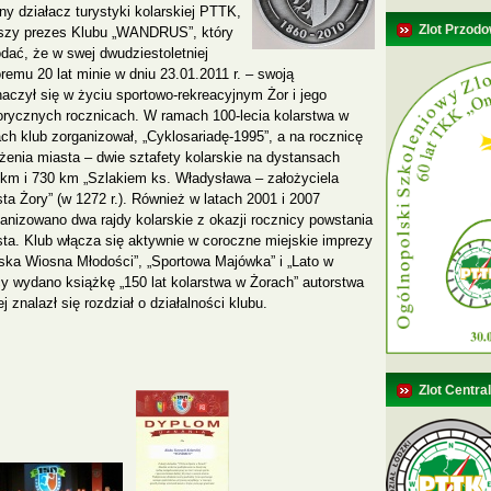
y działacz turystyki kolarskiej PTTK,
Zlot Przodo
erwszy prezes Klubu „WANDRUS”, który
dać, że w swej dwudziestoletniej
remu 20 lat minie w dniu 23.01.2011 r. – swoją
aczył się w życiu sportowo-rekreacyjnym Żor i jego
orycznych rocznicach.
W ramach 100-lecia kolarstwa w
ch klub zorganizował, „Cyklosariadę-1995”, a na rocznicę
żenia miasta – dwie sztafety kolarskie na dystansach
km i 730 km „Szlakiem ks. Władysława – założyciela
ta Żory” (w 1272 r.). Również w latach 2001 i 2007
anizowano dwa rajdy kolarskie z okazji rocznicy powstania
ta. Klub włącza się aktywnie w coroczne miejskie imprezy
ska Wiosna Młodości”, „Sportowa Majówka” i „Lato w
cy wydano książkę „150 lat kolarstwa w Żorach” autorstwa
j znalazł się rozdział o działalności klubu.
Zlot Centra