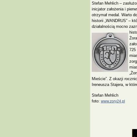
Stefan Mehlich – zasłużon
inicjator założenia i pi
otrzymał medal. Warto do
historii „WANDRUS” – któ
działalnością mocno zazn
hist
Żora
zało
725 
mias
zorg
mias
„Żor
Mieście”. Z okazji roczni
Ireneusza Stajera, w które
Stefan Mehlich
foto:
www.zory24.pl