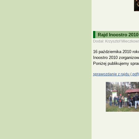
Rajd Inoostro 2010
Dodał: Krzysztof Mieczkows
16 października 2010 rok
Inoostro 2010 zorganizo
Poniżej publikujemy spraw
sprawozdanie z rajdu (.pdf)