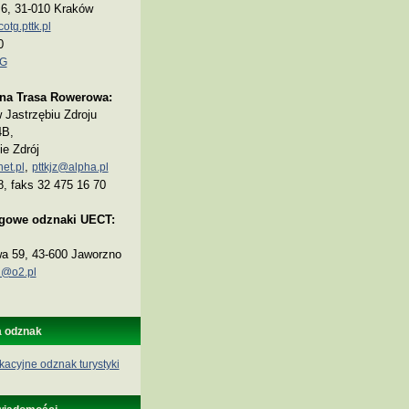
a 6, 31-010 Kraków
tg.pttk.pl
0
TG
na Trasa Rowerowa:
Jastrzębiu Zdroju
4B,
ie Zdrój
,
et.pl
pttkjz@alpha.pl
8, faks 32 475 16 70
ogowe odznaki UECT:
wa 59, 43-600 Jaworzno
@o2.pl
a odznak
kacyjne odznak turystyki