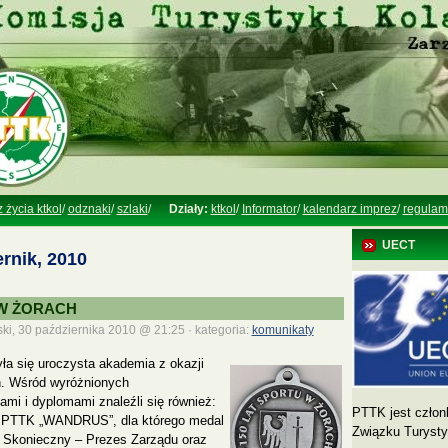
z życia ktkol
/
odznaki
/
szlaki
/
Działy:
ktkol
/
Informator
/
kalendarz imprez
/
regulam
UECT
rnik, 2010
 W ŻORACH
ki, 30 października 2010 @ 21:25 · kategoria:
komunikaty
yła się uroczysta akademia z okazji
h. Wśród wyróżnionych
mi i dyplomami znaleźli się również:
PTTK jest człon
ej PTTK „WANDRUS”, dla którego medal
Związku Turyst
d Skonieczny – Prezes Zarządu oraz