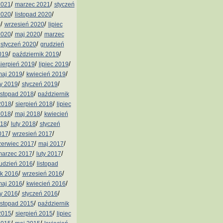
/
/
2021
marzec 2021
styczeń
/
/
2020
listopad 2020
/
/
0
wrzesień 2020
lipiec
/
/
2020
maj 2020
marzec
/
/
styczeń 2020
grudzień
/
/
019
październik 2019
/
/
sierpień 2019
lipiec 2019
/
/
aj 2019
kwiecień 2019
/
/
ty 2019
styczeń 2019
/
istopad 2018
październik
/
/
2018
sierpień 2018
lipiec
/
/
2018
maj 2018
kwiecień
/
/
018
luty 2018
styczeń
/
/
017
wrzesień 2017
/
/
zerwiec 2017
maj 2017
/
/
arzec 2017
luty 2017
/
udzień 2016
listopad
/
/
ik 2016
wrzesień 2016
/
/
aj 2016
kwiecień 2016
/
/
ty 2016
styczeń 2016
/
istopad 2015
październik
/
/
2015
sierpień 2015
lipiec