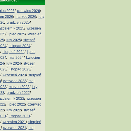
wiadomości
/
/
ipiec 2026
czerwiec 2026
/
/
ień 2026
marzec 2026
luty
/
/
026
grudzień 2025
/
aździernik 2025
wrzesień
/
/
2025
lipiec 2025
kwiecień
/
/
025
luty 2025
styczeń
/
/
2024
listopad 2024
/
/
4
sierpień 2024
lipiec
/
/
2024
maj 2024
kwiecień
/
/
024
luty 2024
styczeń
/
/
2023
listopad 2023
/
/
3
wrzesień 2023
sierpień
/
/
3
czerwiec 2023
maj
/
/
2023
marzec 2023
luty
/
/
023
grudzień 2022
/
aździernik 2022
wrzesień
/
/
2022
lipiec 2022
czerwiec
/
/
022
luty 2022
styczeń
/
/
2021
listopad 2021
/
/
1
wrzesień 2021
sierpień
/
/
1
czerwiec 2021
maj