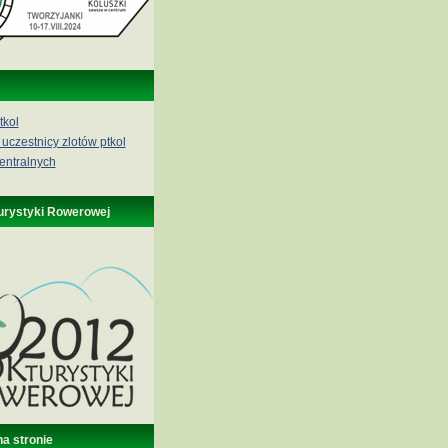
tkol
 uczestnicy zlotów ptkol
entralnych
urystyki Rowerowej
na stronie