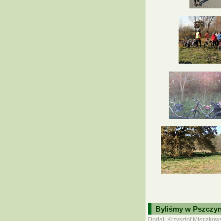
Byliśmy w Pszczyn
Dodał: Krzysztof Mieczkows