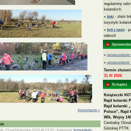
regulaminy odzn
kolarskich.
»
- zbiór li
linki
turystyki kolar
»
- p
byli z nami
odeszli
Sprawozda
»
sprawozdanie 
»
sprawozdanie
Termin złożen
31 III 2026
Tu kupisz
Książeczki KOT
Rajd kolarski 
Rajd kolarski
Komentarze »
Polsce”, Rajd 
Wlk. Wojny 140
Centralny Ośrod
ie
Górskiej PTTK
ki, 23 października 2010 @ 23:32 · kategoria:
komunikaty