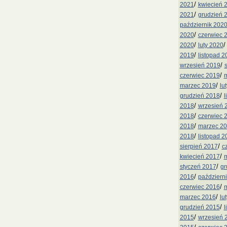
/
2021
kwiecień 
/
2021
grudzień 
październik 202
/
2020
czerwiec 
/
2020
luty 2020
/
2019
listopad 2
/
wrzesień 2019
/
czerwiec 2019
m
/
marzec 2019
lu
/
grudzień 2018
l
/
2018
wrzesień 
/
2018
czerwiec 
/
2018
marzec 2
/
2018
listopad 2
/
sierpień 2017
c
/
kwiecień 2017
m
/
styczeń 2017
gr
/
2016
październ
/
czerwiec 2016
m
/
marzec 2016
lu
/
grudzień 2015
l
/
2015
wrzesień 