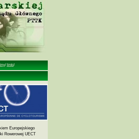
iny
/
linki
/
kiem Europejskiego
yki Rowerowej UECT