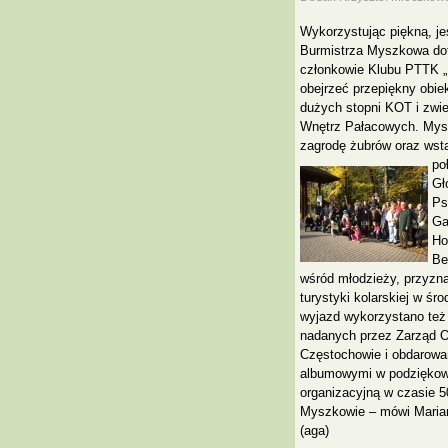
Wykorzystując piękną, j
Burmistrza Myszkowa dot
członkowie Klubu PTTK „M
obejrzeć przepiękny obi
dużych stopni KOT i zwi
Wnętrz Pałacowych. Mysz
zagrodę żubrów oraz wst
po
Gł
Ps
Ga
Ho
Be
wśród młodzieży, przyzn
turystyki kolarskiej w ś
wyjazd wykorzystano te
nadanych przez Zarząd 
Częstochowie i obdarow
albumowymi w podziękow
organizacyjną w czasie 50
Myszkowie – mówi Marian
(aga)