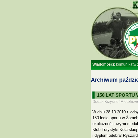
Wiadomości:
komunikaty
/
Archiwum paździe
150 LAT SPORTU
Dodał: Krzysztof Mieczkows
W dniu 28.10.2010 r. odb
150-lecia sportu w Żorac
okolicznościowymi medala
Klub Turystyki Kolarski
i dyplom odebrał Ryszar