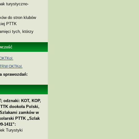
ak turystyczno-
nków do stron klubów
skiej PTTK
amięci tych, którzy
wczość
OKTKol.
 TRW OKTKol.
ia sprawozdań:
; odznaki: KOT, KOP,
PTTK dookoła Polski,
 „Szlakami zamków w
kolarski PTTK „Szlak
9-1411”:
ek Turystyki