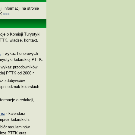
i informacji na stronie
TK
>>>
cje o Komisji Turystyki
TTK, władze, kontakt,
- wykaz honorowych
.
rystyki kolarskiej PTTK.
 wykaz przodowników
kiej PTTK od 2006 r.
az zdobywców
pni odznak kolarskich
nformacje o redakcji,
- kalendarz
rez
mprez kolarskich.
biór regulaminów
drze PTTK oraz