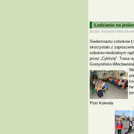
Łodzianie na jesie
Dodał: Krzysztof Mieczkows
Siedemnastu członków Łó
skorzystało z zaproszeni
sobotnio-niedzielnym raj
przez „Cyklistę”. Trasa r
Gostynińsko-Włocławskie
Wi
po
Ło
fa
pe
Piotr Kolenda