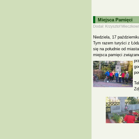
Miejsca Pamięci
Dodał: Krzysztof Mieczkows
Niedziela, 17 październi
Tym razem turyści z Łódz
się na południe od miasta
miejsca pamięci związan
pr
go
po
Te
Zd