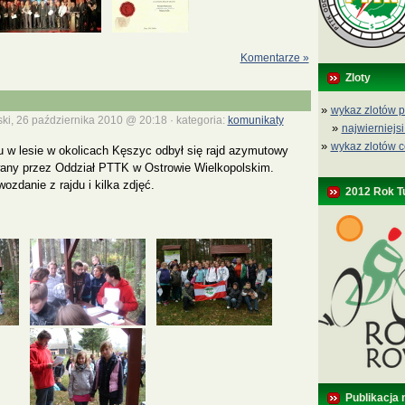
Komentarze »
Zloty
»
wykaz zlotów p
ki, 26 października 2010 @ 20:18 · kategoria:
komunikaty
»
najwierniejsi
»
wykaz zlotów c
u w lesie w okolicach Kęszyc odbył się rajd azymutowy
wany przez Oddział PTTK w Ostrowie Wielkopolskim.
ozdanie z rajdu i kilka zdjęć.
2012 Rok T
Publikacja 