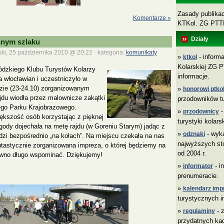
Zasady publikacj
Komentarze »
KTKol. ZG PT
Działy
nnym szlaku
ki, 25 października 2010 @ 20:22 · kategoria:
komunikaty
»
- informa
ktkol
Kolarskiej ZG P
dzkiego Klubu Turystów Kolarzy
informacje.
a włocławian i uczestniczyło w
dzie (23-24.10) zorganizowanym
»
honorowi ptkol
ajdu wiodła przez malownicze zakątki
przodowników tu
go Parku Krajobrazowego.
»
-
przodownicy
ększość osób korzystając z pięknej
turystyki kolars
gody dojechała na metę rajdu (w Goreniu Starym) jadąc z
»
- wyk
odznaki
dzi bezpośrednio „na kołach”. Na miejscu czekała na nas
najwyższych sto
ntastycznie zorganizowana impreza, o której będziemy na
od 2004 r.
wno długo wspominać. Dziękujemy!
»
- i
informator
prenumeracie.
»
kalendarz imp
turystycznych i
»
- z
regulaminy
przydatnych ka