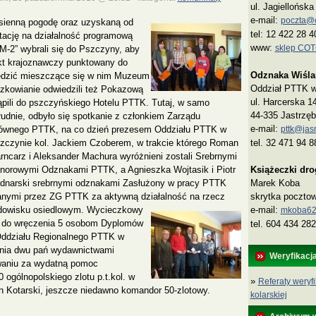
ul. Jagiellońsk
e-mail:
poczta@co
esienną pogodę oraz uzyskaną od
tel: 12 422 28 4
ację na działalność programową
www:
sklep CO
-2” wybrali się do Pszczyny, aby
ekt krajoznawczy punktowany do
Odznaka Wiśla
edzić mieszczące się w nim Muzeum
Oddział PTTK w 
kowianie odwiedzili też Pokazową
ul. Harcerska 1
ąpili do pszczyńskiego Hotelu PTTK.
Tutaj, w samo
44-335 Jastrzęb
łudnie, odbyło się spotkanie z członkiem Zarządu
e-mail:
pttk@jasn
ównego PTTK, na co dzień prezesem Oddziału PTTK w
tel. 32 471 94 8
zczynie kol. Jackiem Czoberem, w trakcie którego Roman
rncarz i Aleksander Machura wyróżnieni zostali Srebrnymi
Książeczki dr
norowymi Odznakami PTTK, a Agnieszka Wojtasik i Piotr
Marek Koba
dnarski srebrnymi odznakami Zasłużony w pracy PTTK
skrytka poczto
anymi przez ZG PTTK za aktywną działalność na rzecz
e‑mail:
rodowisku osiedlowym.
Wycieczkowy
mkoba62
ż do wręczenia 5 osobom Dyplomów
tel. 604 434 282
Oddziału Regionalnego PTTK w
ania dwu pań wydawnictwami
Weryfikacj
aniu za wydatną pomoc
 ogólnopolskiego zlotu p.t.kol. w
»
Referaty weryfi
 Kotarski, jeszcze niedawno komandor 50-zlotowy.
kolarskiej