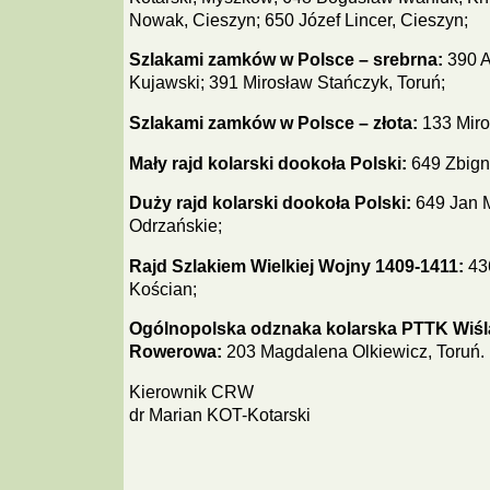
Nowak, Cieszyn; 650 Józef Lincer, Cieszyn;
Szlakami zamków w Polsce – srebrna:
390 A
Kujawski; 391 Mirosław Stańczyk, Toruń;
Szlakami zamków w Polsce – złota:
133 Miro
Mały rajd kolarski dookoła Polski:
649 Zbigni
Duży rajd kolarski dookoła Polski:
649 Jan 
Odrzańskie;
Rajd Szlakiem Wielkiej Wojny 1409-1411:
436
Kościan;
Ogólnopolska odznaka kolarska PTTK Wiśl
Rowerowa:
203 Magdalena Olkiewicz, Toruń.
Kierownik CRW
dr Marian KOT-Kotarski