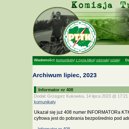
Wiadomości:
komunikaty
/
z życia ktkol
/
odznaki
/
szlaki
/
Dz
Archiwum lipiec, 2023
Informator nr 408
Dodał: Grzegorz Kukowka, 14 lipca 2023 @ 17:21 
komunikaty
Ukazał się już 408 numer INFORMATORa KTK
cyfrowa jest do pobrania bezpośrednio pod ad
–
Informator nr 408