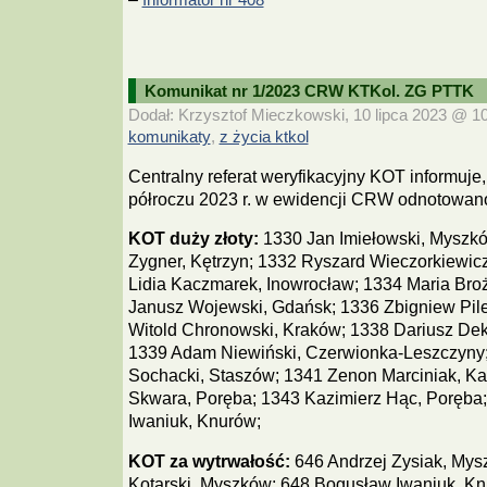
Komunikat nr 1/2023 CRW KTKol. ZG PTTK
Dodał: Krzysztof Mieczkowski, 10 lipca 2023 @ 10:
komunikaty
z życia ktkol
,
Centralny referat weryfikacyjny KOT informuje
półroczu 2023 r. w ewidencji CRW odnotowa
KOT duży złoty:
1330 Jan Imiełowski, Myszk
Zygner, Kętrzyn; 1332 Ryszard Wieczorkiewic
Lidia Kaczmarek, Inowrocław; 1334 Maria Bro
Janusz Wojewski, Gdańsk; 1336 Zbigniew Pile
Witold Chronowski, Kraków; 1338 Dariusz Dek
1339 Adam Niewiński, Czerwionka-Leszczyny;
Sochacki, Staszów; 1341 Zenon Marciniak, K
Skwara, Poręba; 1343 Kazimierz Hąc, Poręba
Iwaniuk, Knurów;
KOT za wytrwałość:
646 Andrzej Zysiak, Mys
Kotarski, Myszków; 648 Bogusław Iwaniuk, Kn