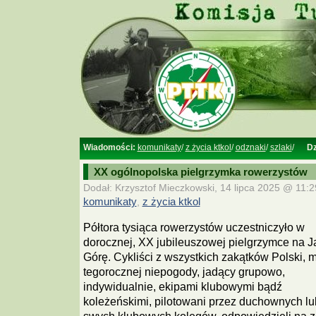
Wiadomości:
komunikaty
/
z życia ktkol
/
odznaki
/
szlaki
/
Dz
XX ogólnopolska pielgrzymka rowerzystów
Dodał: Krzysztof Mieczkowski, 14 lipca 2025 @ 11:29
komunikaty
,
z życia ktkol
Półtora tysiąca rowerzystów uczestniczyło w
dorocznej, XX jubileuszowej pielgrzymce na 
Górę. Cykliści z wszystkich zakątków Polski, 
tegorocznej niepogody, jadący grupowo,
indywidualnie, ekipami klubowymi bądź
koleżeńskimi, pilotowani przez duchownych l