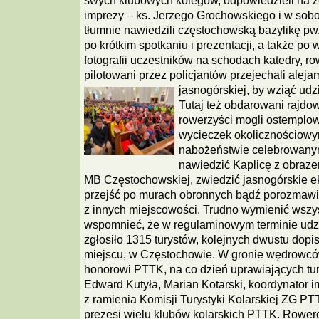
swych klubowych kolegów, odpowiedzieli na
imprezy – ks. Jerzego Grochowskiego i w sobot
tłumnie nawiedzili częstochowską bazylikę pw.
po krótkim spotkaniu i prezentacji, a także po
fotografii uczestników na schodach katedry, ro
pilotowani przez policjantów przejechali aleja
jasnogórskiej, by wziąć udz
Tutaj też obdarowani rajd
rowerzyści mogli ostemplow
wycieczek okolicznościowym
nabożeństwie celebrowanym
nawiedzić Kaplicę z obraz
MB Częstochowskiej, zwiedzić jasnogórskie e
przejść po murach obronnych bądź porozmawi
z innych miejscowości. Trudno wymienić wszyst
wspomnieć, że w regulaminowym terminie udzi
zgłosiło 1315 turystów, kolejnych dwustu dopisa
miejscu, w Częstochowie. W gronie wędrowcó
honorowi PTTK, na co dzień uprawiających tur
Edward Kutyła, Marian Kotarski, koordynator i
z ramienia Komisji Turystyki Kolarskiej ZG P
prezesi wielu klubów kolarskich PTTK.
Rower