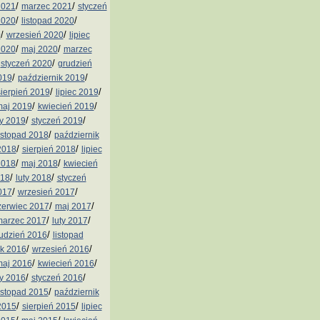
/
/
2021
marzec 2021
styczeń
/
/
2020
listopad 2020
/
/
0
wrzesień 2020
lipiec
/
/
2020
maj 2020
marzec
/
/
styczeń 2020
grudzień
/
/
019
październik 2019
/
/
sierpień 2019
lipiec 2019
/
/
aj 2019
kwiecień 2019
/
/
ty 2019
styczeń 2019
/
istopad 2018
październik
/
/
2018
sierpień 2018
lipiec
/
/
2018
maj 2018
kwiecień
/
/
018
luty 2018
styczeń
/
/
017
wrzesień 2017
/
/
zerwiec 2017
maj 2017
/
/
arzec 2017
luty 2017
/
udzień 2016
listopad
/
/
ik 2016
wrzesień 2016
/
/
aj 2016
kwiecień 2016
/
/
ty 2016
styczeń 2016
/
istopad 2015
październik
/
/
2015
sierpień 2015
lipiec