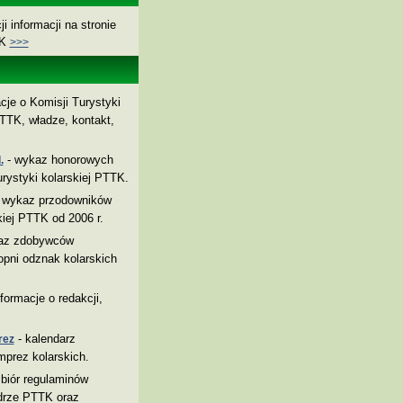
i informacji na stronie
TK
>>>
cje o Komisji Turystyki
TTK, władze, kontakt,
- wykaz honorowych
.
rystyki kolarskiej PTTK.
 wykaz przodowników
kiej PTTK od 2006 r.
az zdobywców
pni odznak kolarskich
nformacje o redakcji,
- kalendarz
rez
mprez kolarskich.
biór regulaminów
drze PTTK oraz