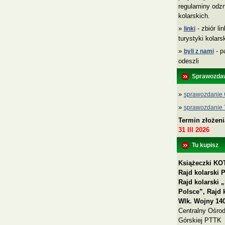
regulaminy odzn
kolarskich.
»
- zbiór li
linki
turystyki kolar
»
- p
byli z nami
odeszli
Sprawozda
»
sprawozdanie 
»
sprawozdanie
Termin złożen
31 III 2026
Tu kupisz
Książeczki KOT
Rajd kolarski 
Rajd kolarski
Polsce”, Rajd 
Wlk. Wojny 140
Centralny Ośrod
Górskiej PTTK