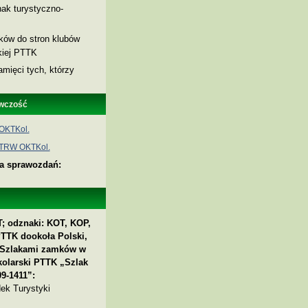
ak turystyczno-
nków do stron klubów
skiej PTTK
amięci tych, którzy
wczość
OKTKol.
 TRW OKTKol.
ia sprawozdań:
; odznaki: KOT, KOP,
PTTK dookoła Polski,
 „Szlakami zamków w
kolarski PTTK „Szlak
9-1411”:
ek Turystyki