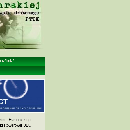
iny
/
linki
/
kiem Europejskiego
yki Rowerowej UECT