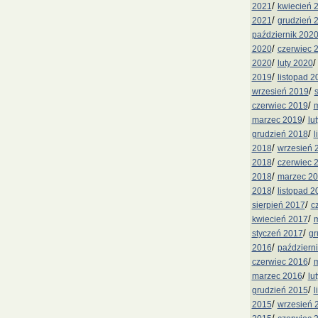
/
2021
kwiecień 
/
2021
grudzień 
październik 202
/
2020
czerwiec 
/
2020
luty 2020
/
2019
listopad 2
/
wrzesień 2019
/
czerwiec 2019
m
/
marzec 2019
lu
/
grudzień 2018
l
/
2018
wrzesień 
/
2018
czerwiec 
/
2018
marzec 2
/
2018
listopad 2
/
sierpień 2017
c
/
kwiecień 2017
m
/
styczeń 2017
gr
/
2016
październ
/
czerwiec 2016
m
/
marzec 2016
lu
/
grudzień 2015
l
/
2015
wrzesień 