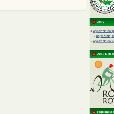
Zloty
»
wykaz zlotów p
»
najwierniejsi
»
wykaz zlotów c
2012 Rok T
Publikacja 