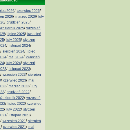
wiadomości
/
/
ipiec 2026
czerwiec 2026
/
/
ień 2026
marzec 2026
luty
/
/
026
grudzień 2025
/
aździernik 2025
wrzesień
/
/
2025
lipiec 2025
kwiecień
/
/
025
luty 2025
styczeń
/
/
2024
listopad 2024
/
/
4
sierpień 2024
lipiec
/
/
2024
maj 2024
kwiecień
/
/
024
luty 2024
styczeń
/
/
2023
listopad 2023
/
/
3
wrzesień 2023
sierpień
/
/
3
czerwiec 2023
maj
/
/
2023
marzec 2023
luty
/
/
023
grudzień 2022
/
aździernik 2022
wrzesień
/
/
2022
lipiec 2022
czerwiec
/
/
022
luty 2022
styczeń
/
/
2021
listopad 2021
/
/
1
wrzesień 2021
sierpień
/
/
1
czerwiec 2021
maj