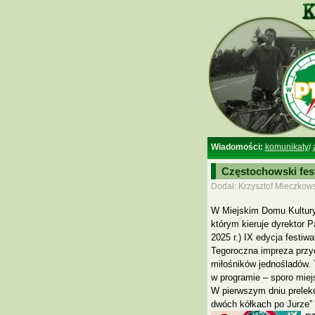
Wiadomości:
komunikaty
/
Częstochowski fes
Dodał: Krzysztof Mieczkow
W Miejskim Domu Kultur
którym kieruje dyrektor P
2025 r.) IX edycja festiw
Tegoroczna impreza przyc
miłośników jednośladów. 
w programie – sporo miej
W pierwszym dniu prelek
dwóch kółkach po Jurze”