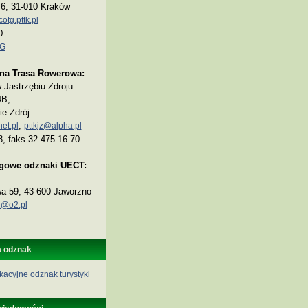
a 6, 31-010 Kraków
tg.pttk.pl
0
TG
na Trasa Rowerowa:
Jastrzębiu Zdroju
4B,
ie Zdrój
,
et.pl
pttkjz@alpha.pl
8, faks 32 475 16 70
ogowe odznaki UECT:
wa 59, 43-600 Jaworzno
@o2.pl
a odznak
kacyjne odznak turystyki