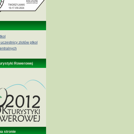
tkol
 uczestnicy zlotów ptkol
entralnych
urystyki Rowerowej
na stronie