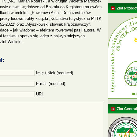
TK „M-2” Marian Kotarski,
a w drugim Wioletta Maroszek
owie o swej wędrówce od Bajkału do Kirgistanu na dwóch
Zlot Przodo
łkach w prelekcji „Rowerowa Azja”. Do uczestników
prezy losowo trafiły książki „Kolarstwo turystyczne PTTK
52-2022” oraz „Myszkowski słownik krajoznawczy”,
dące – jak wiadomo – efektem rowerowej pasji autora. W
 festiwalu spotka się jeden z najwybitniejszych
tof Wielicki.
ł:
Imię / Nick (required)
E-mail (required)
URI
Zlot Centra