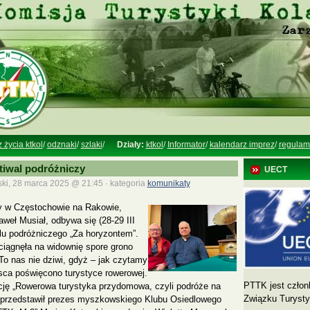
z życia ktkol
/
odznaki
/
szlaki
/
Działy:
ktkol
/
Informator
/
kalendarz imprez
/
regulam
tiwal podróżniczy
UECT
ski, 28 marca 2025 @ 21:45 · kategoria
komunikaty
y w Częstochowie na Rakowie,
aweł Musiał, odbywa się (28-29 III
alu podróżniczego „Za horyzontem”.
iągnęła na widownię spore grono
To nas nie dziwi, gdyż – jak czytamy
sca poświęcono turystyce rowerowej.
PTTK jest człon
cję „Rowerowa turystyka przydomowa, czyli podróże na
Związku Turyst
 przedstawił prezes myszkowskiego Klubu Osiedlowego