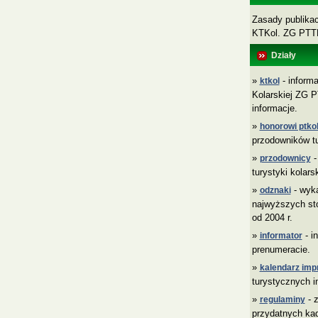
Zasady publikacj
KTKol. ZG PT
Działy
»
- informa
ktkol
Kolarskiej ZG P
informacje.
»
honorowi ptkol
przodowników tu
»
-
przodownicy
turystyki kolars
»
- wyk
odznaki
najwyższych sto
od 2004 r.
»
- i
informator
prenumeracie.
»
kalendarz imp
turystycznych i
»
- z
regulaminy
przydatnych ka