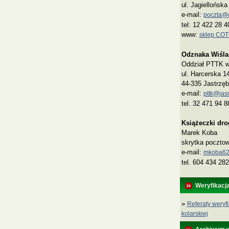
ul. Jagiellońsk
e-mail:
poczta@co
tel: 12 422 28 4
www:
sklep CO
Odznaka Wiśla
Oddział PTTK w 
ul. Harcerska 1
44-335 Jastrzęb
e-mail:
pttk@jasn
tel. 32 471 94 8
Książeczki dr
Marek Koba
skrytka poczto
e‑mail:
mkoba62
tel. 604 434 282
Weryfikacj
»
Referaty weryfi
kolarskiej