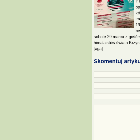
PT
op
kó
im
19
bę
sobotę 29 marca z gośćmi
himalaistów świata Krzysz
[aga]
Skomentuj artyku