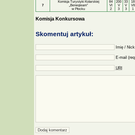
Komisja Turystyki Kolarskiej
84
200
33
18
7
„Beneqteam”
VI
V
V
VII
w Płocku
2
3
3
1
Komisja Konkursowa
Skomentuj artykuł:
Imię / Nick
E-mail (req
URI