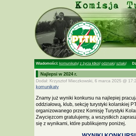
Wiadomości:
komunikaty
/
z życia ktkol
/
odznaki
/
szlaki
/
Dz
Najlepsi w 2024 r.
Dodał: Krzysztof Mieczkowski, 6 marca 2025 @ 17:2
komunikaty
Znamy już wyniki konkursu na najlepiej pracu
oddziałową, klub, sekcję turystyki kolarskiej 
organizowanego przez Komisję Turystyki Kola
Zwycięzcom gratulujemy, a wszystkich zapra
się z wynikami, które publikujemy poniżej.
WYNIKI KONKURS