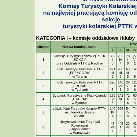
Komisji Turystyki Kolarski
na najlepiej pracującą komisję od
sekcję
turystyki kolarskiej PTTK w
KATEGORIA I – komisje oddziałowe i kluby
Dzi
Miejsce
Nazwa komisji, klubu
I
II
III
IV
Komisja Turystyki Kolarskiej PTTK
382
232
78
27
1
„SOKÓŁ”
I
IV
I
VI
przy Oddziale PTTK w Radlinie
8
4
8
2
Klub Turystyki Kolarskiej PTTK
271
286
65
14
2
„PRZYGODA”
III
III
III
I
w Toruniu
5
5
5
8
Klub Turystyki Kolarskiej PTTK
295
140
26
12
3
„GRONIE”
II
VII
VI
II
w Tychach
6
1
2
6
Bytomski Turystyczny Klub Kolarski
175
142
72
63
4
„CATENA”
V
VI
II
IV
w Bytomiu
3
2
6
4
Łódzki Klub Turystów Kolarzy PTTK
240
396
54
74
5
im. Henryka Gintera
IV
II
IV
III
w Łodzi
4
6
4
5
Ursynowski Klub Turystyki
45
445
22
41
Rowerowej
6
VII
I
VII
V
„Vagabundus”
1
8
1
3
w Warszawie