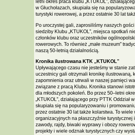
letni okres praca klubu „KTUKOL”, działające
w Głuchołazach, skupiała się na popularyzow
turystyki rowerowej, a przez ostatnie 30 lat tak
Po uroczystej gali, zaprosiliśmy naszych gośc
siedziby Klubu „KTUKOL”, miejsca spotkań nie 
członków klubu oraz uczestników ogólnopolsk
rowerowych. To również „małe muzeum” tradycji 
naszą 50-letnią działalnością.
Kronika ilustrowana KTK „KTUKOL”
Upływającego czasu nie jesteśmy w stanie zat
uczestnicy gali otrzymali kronikę ilustrowaną, 
zapomnienia oraz utrwali w naszej pamięci w
związane z pracą Klubu. Kronika stanowi isto
dla młodszych pokoleń. Bo przez 50–letni okre
„KTUKOL”, działającego przy PTTK Oddział w
skupiała się na popularyzowaniu i promowaniu 
przez ostatnie 30 lat także kolarstwa. To wiel
organizacyjnych na płaszczyźnie turystycznej i
zawody, rajdy, biwaki wyprawy i obozy rowero
projekty i wiele odznak turystycznych czy wyst