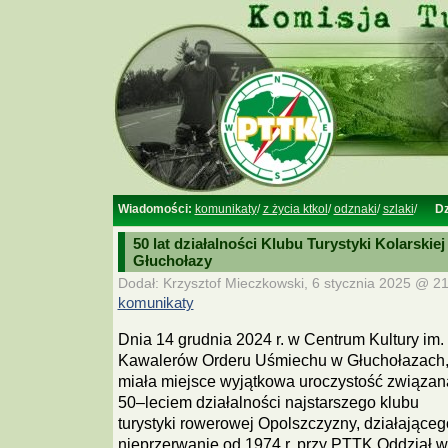
Wiadomości:
komunikaty
/
z życia ktkol
/
odznaki
/
szlaki
/
Dz
50 lat działalności Klubu Turystyki Kolarski
Głuchołazy
Dodał: Krzysztof Mieczkowski, 6 stycznia 2025 @ 21
komunikaty
Dnia 14 grudnia 2024 r. w Centrum Kultury im.
Kawalerów Orderu Uśmiechu w Głuchołazach
miała miejsce wyjątkowa uroczystość związan
50–leciem działalności najstarszego klubu
turystyki rowerowej Opolszczyzny, działająceg
nieprzerwanie od 1974 r. przy PTTK Oddział 