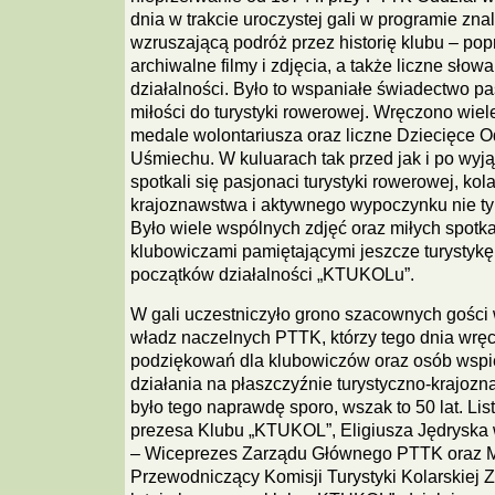
dnia w trakcie uroczystej gali w programie zna
wzruszającą podróż przez historię klubu – pop
archiwalne filmy i zdjęcia, a także liczne słow
działalności. Było to wspaniałe świadectwo pa
miłości do turystyki rowerowej. Wręczono wiel
medale wolontariusza oraz liczne Dziecięce O
Uśmiechu. W kuluarach tak przed jak i po wy
spotkali się pasjonaci turystyki rowerowej, kol
krajoznawstwa i aktywnego wypoczynku nie ty
Było wiele wspólnych zdjęć oraz miłych spotk
klubowiczami pamiętającymi jeszcze turystyk
początków działalności „KTUKOLu”.
W gali uczestniczyło grono szacownych gości 
władz naczelnych PTTK, którzy tego dnia wręcz
podziękowań dla klubowiczów oraz osób wspi
działania na płaszczyźnie turystyczno-krajoz
było tego naprawdę sporo, wszak to 50 lat. Lis
prezesa Klubu „KTUKOL”, Eligiusza Jędryska wr
– Wiceprezes Zarządu Głównego PTTK oraz 
Przewodniczący Komisji Turystyki Kolarskiej 