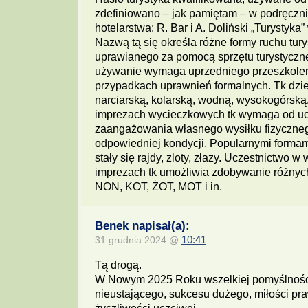
zdefiniowano – jak pamiętam – w podręczni
hotelarstwa: R. Bar i A. Doliński „Turystyk
Nazwą tą się określa różne formy ruchu tur
uprawianego za pomocą sprzętu turystyczn
używanie wymaga uprzedniego przeszkoleni
przypadkach uprawnień formalnych. Tk dziel
narciarską, kolarską, wodną, wysokogórską
imprezach wycieczkowych tk wymaga od u
zaangażowania własnego wysiłku fizycznego
odpowiedniej kondycji. Popularnymi formam
stały się rajdy, zloty, złazy. Uczestnictwo w
imprezach tk umożliwia zdobywanie różnyc
NON, KOT, ŻOT, MOT i in.
Benek napisał(a):
31 grudnia 2024 @
10:41
Tą drogą.
W Nowym 2025 Roku wszelkiej pomyślności
nieustającego, sukcesu dużego, miłości pra