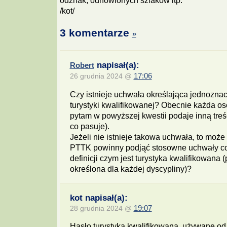
odznak, odnowionych szlaków itp.
/kot/
3 komentarze
»
napisał(a):
Robert
26 grudnia 2024 @
17:06
Czy istnieje uchwała określająca jednoznac
turystyki kwalifikowanej? Obecnie każda oso
pytam w powyższej kwestii podaje inną treś
co pasuje).
Jeżeli nie istnieje takowa uchwała, to może 
PTTK powinny podjąć stosowne uchwały co
definicji czym jest turystyka kwalifikowana
określona dla każdej dyscypliny)?
kot napisał(a):
28 grudnia 2024 @
19:07
Hasło turystyka kwalifikowana, używane od l