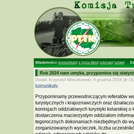
Wiadomości:
komunikaty
/
z życia ktkol
/
odznaki
/
szlaki
/
Dz
Rok 2024 nam umyka, przypomina się statyst
Dodał: Krzysztof Mieczkowski, 9 grudnia 2024 @ 15:
komunikaty
Przypominamy przewodniczącym referatów we
turystycznych i krajoznawczych oraz działacz
komisjach oddziałowych turystyki kolarskiej o
dostarczenia macierzystym oddziałom informac
tegorocznych dokonaniach niezbędnych do wyp
zorganizowanych wycieczek, liczba uczestnik