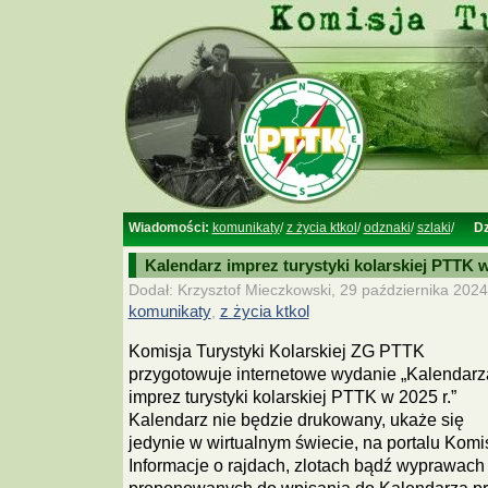
Wiadomości:
komunikaty
/
z życia ktkol
/
odznaki
/
szlaki
/
Dz
Kalendarz imprez turystyki kolarskiej PTTK w
Dodał: Krzysztof Mieczkowski, 29 października 2024
komunikaty
,
z życia ktkol
Komisja Turystyki Kolarskiej ZG PTTK
przygotowuje internetowe wydanie „Kalendarz
imprez turystyki kolarskiej PTTK w 2025 r.”
Kalendarz nie będzie drukowany, ukaże się
jedynie w wirtualnym świecie, na portalu Komis
Informacje o rajdach, zlotach bądź wyprawach 