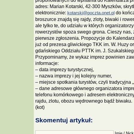
proponowanych do wpisania do Kalendarza pr
adres: Marian Kotarski, 42-300 Myszków, skry
elektronicznie:
do końca
kotarski@poczta.onet.pl
broszurce znajdą się rajdy, zloty, biwaki i r
ale tylko te, do udziału w których organizatorz
rowerzystów spoza swego grona. Cieszy nas, 
pierwsze zgłoszenia. Propozycje do Kalendar
już od prezesa gliwickiego TKK im. W. Huzy o
gdańskiego Oddziału PTTK im. J. Szukalskieg
Przypominamy, że wykaz imprez powinien zaw
informacje:
– data imprezy turystycznej,
– nazwa imprezy i jej kolejny numer,
– miejsce spotkania turystów, czyli tradycyjna 
– dane adresowe głównego organizatora impr
telefonu komórkowego i adresem elektroniczn
rajdu, zlotu, obozu wędrownego bądź biwaku.
(kot)
Skomentuj artykuł:
Imię / Nick