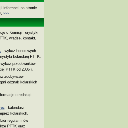
i informacji na stronie
TK
>>>
cje o Komisji Turystyki
TTK, władze, kontakt,
- wykaz honorowych
.
rystyki kolarskiej PTTK.
 wykaz przodowników
kiej PTTK od 2006 r.
az zdobywców
pni odznak kolarskich
nformacje o redakcji,
- kalendarz
rez
mprez kolarskich.
biór regulaminów
drze PTTK oraz