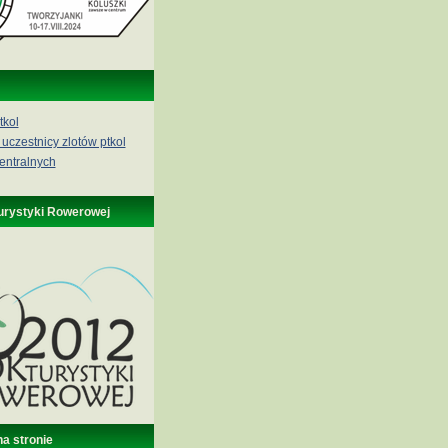
tkol
 uczestnicy zlotów ptkol
entralnych
urystyki Rowerowej
na stronie