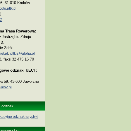
a 6, 31-010 Kraków
tg.pttk.pl
0
TG
na Trasa Rowerowa:
Jastrzębiu Zdroju
4B,
ie Zdrój
,
et.pl
pttkjz@alpha.pl
8, faks 32 475 16 70
ogowe odznaki UECT:
wa 59, 43-600 Jaworzno
@o2.pl
a odznak
kacyjne odznak turystyki