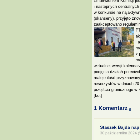
Zmartwieniem Komisji jes
i następnych centralnych
w konkursie na najaktywni
(skanseny), przyjęto zn
zaakceptowano regulamin i
PT
ak
i 
ro
z 
ro
wirtualnej wersji kalenda
podjęcia działań przeciw
maleje ilość przyznawany
rowerzystów w dniach 20
przejścia granicznego w 
[kot]
1 Komentarz
»
Staszek Bajda napi
30 października 2024