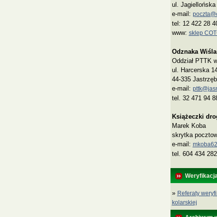
ul. Jagiellońsk
e-mail:
poczta@co
tel: 12 422 28 4
www:
sklep CO
Odznaka Wiśla
Oddział PTTK w 
ul. Harcerska 1
44-335 Jastrzęb
e-mail:
pttk@jasn
tel. 32 471 94 8
Książeczki dr
Marek Koba
skrytka poczto
e‑mail:
mkoba62
tel. 604 434 282
Weryfikacj
»
Referaty weryfi
kolarskiej