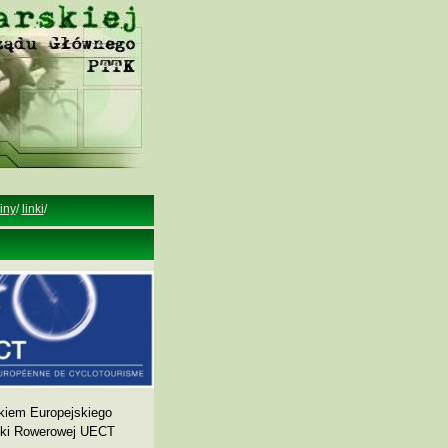
iny
/
linki
/
kiem Europejskiego
yki Rowerowej UECT