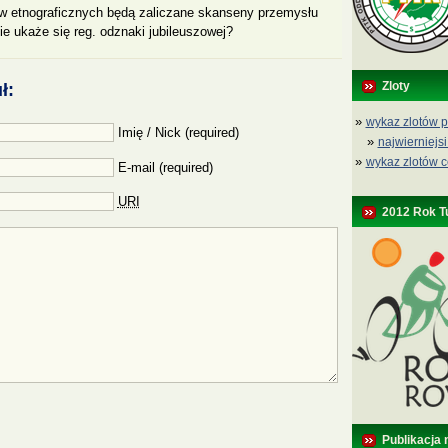
 etnograficznych będą zaliczane skanseny przemysłu
zie ukaże się reg. odznaki jubileuszowej?
Zloty
ł:
»
wykaz zlotów p
Imię / Nick (required)
»
najwierniejsi
»
wykaz zlotów c
E-mail (required)
URI
2012 Rok T
Publikacja 