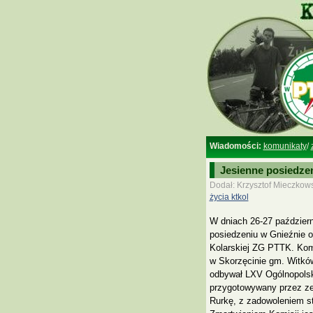
Wiadomości:
komunikaty
/
Jesienne posiedzen
Dodał: Krzysztof Mieczkows
życia ktkol
W dniach 26-27 paździer
posiedzeniu w Gnieźnie o
Kolarskiej ZG PTTK. Komi
w Skorzęcinie gm. Witków
odbywał LXV Ogólnopolski
przygotowywany przez ze
Rurkę, z zadowoleniem s