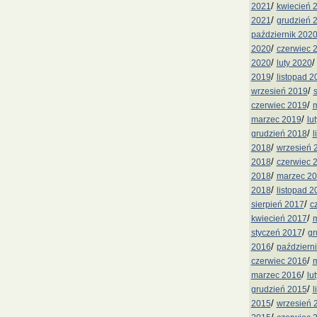
/
2021
kwiecień 
/
2021
grudzień 
październik 202
/
2020
czerwiec 
/
2020
luty 2020
/
2019
listopad 2
/
wrzesień 2019
/
czerwiec 2019
m
/
marzec 2019
lu
/
grudzień 2018
l
/
2018
wrzesień 
/
2018
czerwiec 
/
2018
marzec 2
/
2018
listopad 2
/
sierpień 2017
c
/
kwiecień 2017
m
/
styczeń 2017
gr
/
2016
październ
/
czerwiec 2016
m
/
marzec 2016
lu
/
grudzień 2015
l
/
2015
wrzesień 