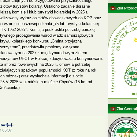
t brak chętnych do przygotowania przyszłorocznego
 zlotów turystów kolarzy. Ustalono zadanie doraźne
Zlot Przodo
ejszą komisję i klub turystyki kolarskiej w 2025 r.
owelizowany wykaz obiektów obowiązkowych do KOP oraz
 wzór jubileuszowej odznaki „75 lat turystyki kolarskiej
TK 1952-2027”.
Komisja podkreśliła potrzebę bardziej
tywnego propagowania wśród władz samorządowych
aktywu kolarskiego konkursu „Gmina przyjazna
werzystom”, przedstawiła problemy związane
planowanym na 2027 r. międzynarodowym zlotem
werzystów UECT w Polsce, zdecydowała o kontynuowaniu
rza imprez rowerowych na 2025 r., omówiła potrzebę
działających spadkowi popularności KOT (z roku na rok
ch odznak) oraz wysłuchała informacji o zlocie
-25 V 2025 w ukraińskim mieście Chynów (15 km od
Krościenku).
Zlot Centra
sał(a):
 @
05:37