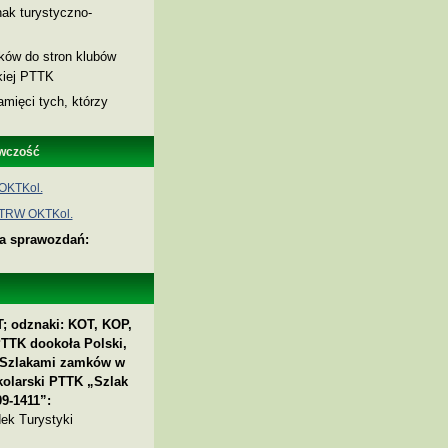
ak turystyczno-
nków do stron klubów
skiej PTTK
amięci tych, którzy
wczość
OKTKol.
 TRW OKTKol.
ia sprawozdań:
; odznaki: KOT, KOP,
PTTK dookoła Polski,
 „Szlakami zamków w
kolarski PTTK „Szlak
9-1411”:
ek Turystyki