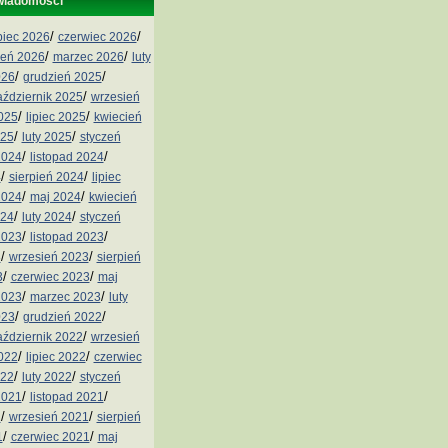
wiadomości
/
/
ipiec 2026
czerwiec 2026
/
/
ień 2026
marzec 2026
luty
/
/
026
grudzień 2025
/
aździernik 2025
wrzesień
/
/
2025
lipiec 2025
kwiecień
/
/
025
luty 2025
styczeń
/
/
2024
listopad 2024
/
/
4
sierpień 2024
lipiec
/
/
2024
maj 2024
kwiecień
/
/
024
luty 2024
styczeń
/
/
2023
listopad 2023
/
/
3
wrzesień 2023
sierpień
/
/
3
czerwiec 2023
maj
/
/
2023
marzec 2023
luty
/
/
023
grudzień 2022
/
aździernik 2022
wrzesień
/
/
2022
lipiec 2022
czerwiec
/
/
022
luty 2022
styczeń
/
/
2021
listopad 2021
/
/
1
wrzesień 2021
sierpień
/
/
1
czerwiec 2021
maj