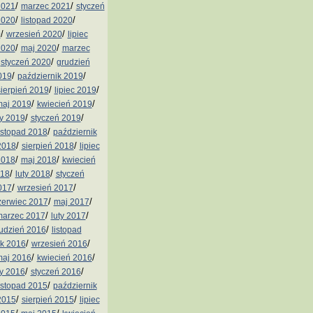
/
/
2021
marzec 2021
styczeń
/
/
2020
listopad 2020
/
/
0
wrzesień 2020
lipiec
/
/
2020
maj 2020
marzec
/
/
styczeń 2020
grudzień
/
/
019
październik 2019
/
/
sierpień 2019
lipiec 2019
/
/
aj 2019
kwiecień 2019
/
/
ty 2019
styczeń 2019
/
istopad 2018
październik
/
/
2018
sierpień 2018
lipiec
/
/
2018
maj 2018
kwiecień
/
/
018
luty 2018
styczeń
/
/
017
wrzesień 2017
/
/
zerwiec 2017
maj 2017
/
/
arzec 2017
luty 2017
/
udzień 2016
listopad
/
/
ik 2016
wrzesień 2016
/
/
aj 2016
kwiecień 2016
/
/
ty 2016
styczeń 2016
/
istopad 2015
październik
/
/
2015
sierpień 2015
lipiec