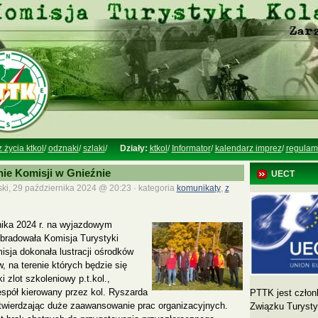
z życia ktkol
/
odznaki
/
szlaki
/
Działy:
ktkol
/
Informator
/
kalendarz imprez
/
regulam
ie Komisji w Gnieźnie
UECT
ki, 29 października 2024 @ 20:23 · kategoria
komunikaty
,
z
nika 2024 r. na wyjazdowym
bradowała Komisja Turystyki
sja dokonała lustracji ośrodków
, na terenie których będzie się
 zlot szkoleniowy p.t.kol.,
spół kierowany przez kol. Ryszarda
PTTK jest człon
twierdzając duże zaawansowanie prac organizacyjnych.
Związku Turyst