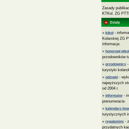
Zasady publikacj
KTKol. ZG PT
Działy
»
- informa
ktkol
Kolarskiej ZG P
informacje.
»
honorowi ptkol
przodowników tu
»
-
przodownicy
turystyki kolars
»
- wyk
odznaki
najwyższych sto
od 2004 r.
»
- i
informator
prenumeracie.
»
kalendarz imp
turystycznych i
»
- z
regulaminy
przydatnych ka