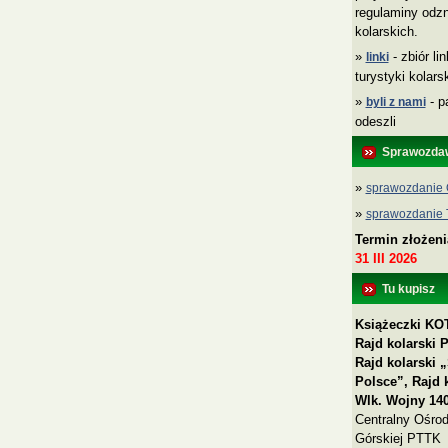
regulaminy odzn
kolarskich.
»
- zbiór li
linki
turystyki kolar
»
- p
byli z nami
odeszli
Sprawozda
»
sprawozdanie 
»
sprawozdanie
Termin złożen
31 III 2026
Tu kupisz
Książeczki KOT
Rajd kolarski 
Rajd kolarski
Polsce”, Rajd 
Wlk. Wojny 140
Centralny Ośrod
Górskiej PTTK