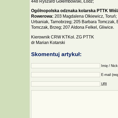
448 Ryszard Gołembowski, Łódź;
Ogólnopolska odznaka kolarska PTTK Wiśl
Rowerowa:
203 Magdalena Olkiewicz, Toruń;
Urbaniak, Tarnobrzeg; 205 Barbara Tomczak, 
Tomczak, Brzeg; 207 Aldona Felkel, Gliwice.
Kierownik CRW KTKol. ZG PTTK
dr Marian Kotarski
Skomentuj artykuł:
Imię / Nick
E-mail (req
URI