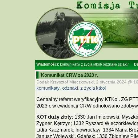
Wiadomości:
komunikaty
/
z życia ktkol
/
odznaki
/
szlaki
/
Dz
Komunikat CRW za 2023 r.
Dodał: Krzysztof Mieczkowski, 2 stycznia 2024 @ 16
komunikaty
,
odznaki
,
z życia ktkol
Centralny referat weryfikacyjny KTKol. ZG PTT
2023 r. w ewidencji CRW odnotowano zdobyw
KOT duży złoty:
1330 Jan Imiełowski, Myszk
Zygner, Kętrzyn; 1332 Ryszard Wieczorkiewic
Lidia Kaczmarek, Inowrocław; 1334 Maria Bro
Janusz Wojewski, Gdańsk; 1336 Zbigniew Pile