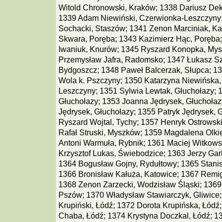
Witold Chronowski, Kraków; 1338 Dariusz Dek
1339 Adam Niewiński, Czerwionka-Leszczyny;
Sochacki, Staszów; 1341 Zenon Marciniak, K
Skwara, Poręba; 1343 Kazimierz Hąc, Poręba
Iwaniuk, Knurów; 1345 Ryszard Konopka, My
Przemysław Jafra, Radomsko; 1347 Łukasz S
Bydgoszcz; 1348 Paweł Balcerzak, Słupca; 1
Wola k. Pszczyny; 1350 Katarzyna Niewińska,
Leszczyny; 1351 Sylwia Lewtak, Głuchołazy; 1
Głuchołazy; 1353 Joanna Jędrysek, Głuchołaz
Jędrysek, Głuchołazy; 1355 Patryk Jędrysek, 
Ryszard Wojtal, Tychy; 1357 Henryk Ostrowsk
Rafał Struski, Myszków; 1359 Magdalena Olkie
Antoni Warmuła, Rybnik; 1361 Maciej Witkows
Krzysztof Lukas, Świebodzice; 1363 Jerzy Gar
1364 Bogusław Gojny, Rydułtowy; 1365 Stanis
1366 Bronisław Kałuża, Katowice; 1367 Remigi
1368 Zenon Zarzecki, Wodzisław Śląski; 1369
Pszów; 1370 Władysław Stawiarczyk, Gliwice
Krupiński, Łódź; 1372 Dorota Krupińska, Łódź
Chaba, Łódź; 1374 Krystyna Doczkal, Łódź; 1