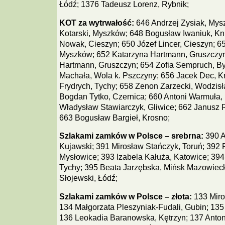
Łódź; 1376 Tadeusz Lorenz, Rybnik;
KOT za wytrwałość:
646 Andrzej Zysiak, Mys
Kotarski, Myszków; 648 Bogusław Iwaniuk, Kn
Nowak, Cieszyn; 650 Józef Lincer, Cieszyn; 
Myszków; 652 Katarzyna Hartmann, Gruszczyn
Hartmann, Gruszczyn; 654 Zofia Sempruch, B
Machała, Wola k. Pszczyny; 656 Jacek Dec, Kr
Frydrych, Tychy; 658 Zenon Zarzecki, Wodzisł
Bogdan Tytko, Czernica; 660 Antoni Warmuła,
Władysław Stawiarczyk, Gliwice; 662 Janusz 
663 Bogusław Bargieł, Krosno;
Szlakami zamków w Polsce – srebrna:
390 A
Kujawski; 391 Mirosław Stańczyk, Toruń; 392 
Mysłowice; 393 Izabela Kałuża, Katowice; 394
Tychy; 395 Beata Jarzębska, Mińsk Mazowieck
Słojewski, Łódź;
Szlakami zamków w Polsce – złota:
133 Miro
134 Małgorzata Pleszyniak-Fudali, Gubin; 135 
136 Leokadia Baranowska, Kętrzyn; 137 Anton