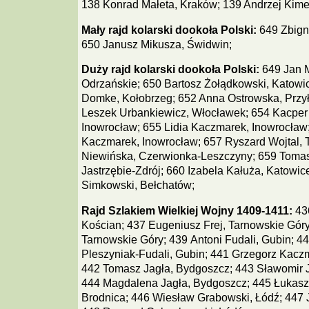
138 Konrad Małeta, Kraków; 139 Andrzej Kime
Mały rajd kolarski dookoła Polski:
649 Zbigni
650 Janusz Mikusza, Świdwin;
Duży rajd kolarski dookoła Polski:
649 Jan 
Odrzańskie; 650 Bartosz Żołądkowski, Katowi
Domke, Kołobrzeg; 652 Anna Ostrowska, Przyłu
Leszek Urbankiewicz, Włocławek; 654 Kacper
Inowrocław; 655 Lidia Kaczmarek, Inowrocła
Kaczmarek, Inowrocław; 657 Ryszard Wojtal, 
Niewińska, Czerwionka-Leszczyny; 659 Toma
Jastrzębie-Zdrój; 660 Izabela Kałuża, Katowice
Simkowski, Bełchatów;
Rajd Szlakiem Wielkiej Wojny 1409-1411:
436
Kościan; 437 Eugeniusz Frej, Tarnowskie Gór
Tarnowskie Góry; 439 Antoni Fudali, Gubin; 4
Pleszyniak-Fudali, Gubin; 441 Grzegorz Kacz
442 Tomasz Jagła, Bydgoszcz; 443 Sławomir 
444 Magdalena Jagła, Bydgoszcz; 445 Łukasz
Brodnica; 446 Wiesław Grabowski, Łódź; 447 