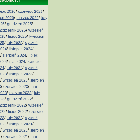
wiadomości
/
/
ipiec 2026
czerwiec 2026
/
/
ień 2026
marzec 2026
luty
/
/
026
grudzień 2025
/
aździernik 2025
wrzesień
/
/
2025
lipiec 2025
kwiecień
/
/
025
luty 2025
styczeń
/
/
2024
listopad 2024
/
/
4
sierpień 2024
lipiec
/
/
2024
maj 2024
kwiecień
/
/
024
luty 2024
styczeń
/
/
2023
listopad 2023
/
/
3
wrzesień 2023
sierpień
/
/
3
czerwiec 2023
maj
/
/
2023
marzec 2023
luty
/
/
023
grudzień 2022
/
aździernik 2022
wrzesień
/
/
2022
lipiec 2022
czerwiec
/
/
022
luty 2022
styczeń
/
/
2021
listopad 2021
/
/
1
wrzesień 2021
sierpień
/
/
1
czerwiec 2021
maj