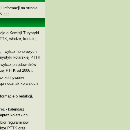
i informacji na stronie
TK
>>>
cje o Komisji Turystyki
TTK, władze, kontakt,
- wykaz honorowych
.
rystyki kolarskiej PTTK.
 wykaz przodowników
kiej PTTK od 2006 r.
az zdobywców
pni odznak kolarskich
nformacje o redakcji,
- kalendarz
rez
mprez kolarskich.
biór regulaminów
drze PTTK oraz