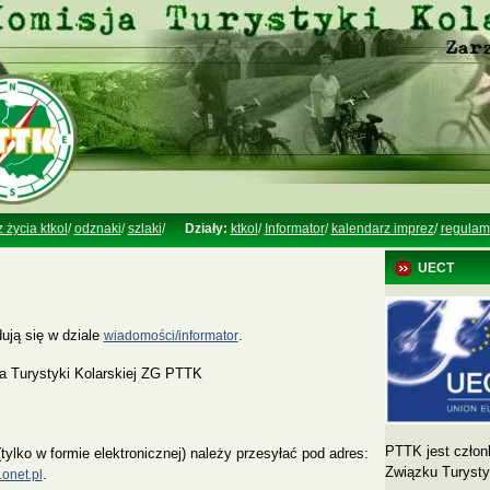
z życia ktkol
/
odznaki
/
szlaki
/
Działy:
ktkol
/
Informator
/
kalendarz imprez
/
regulam
UECT
ują się w dziale
.
wiadomości/informator
a Turystyki Kolarskiej ZG PTTK
PTTK jest człon
(tylko w formie elektronicznej) należy przesyłać pod adres:
Związku Turyst
.
onet.pl