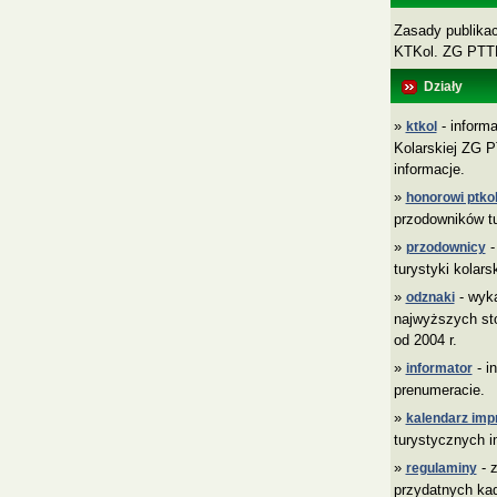
Zasady publikacj
KTKol. ZG PT
Działy
»
- informa
ktkol
Kolarskiej ZG P
informacje.
»
honorowi ptkol
przodowników tu
»
-
przodownicy
turystyki kolars
»
- wyk
odznaki
najwyższych sto
od 2004 r.
»
- i
informator
prenumeracie.
»
kalendarz imp
turystycznych i
»
- z
regulaminy
przydatnych ka