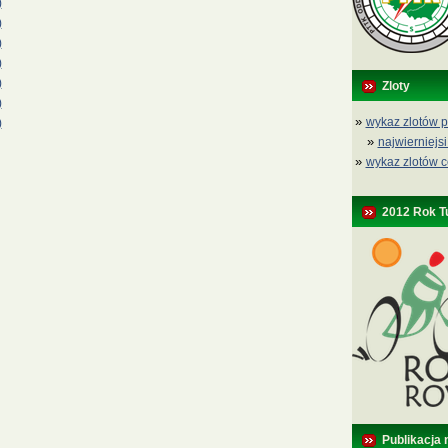
)
)
)
)
)
Zloty
)
»
wykaz zlotów p
)
»
najwierniejsi
»
wykaz zlotów c
2012 Rok T
Publikacja 