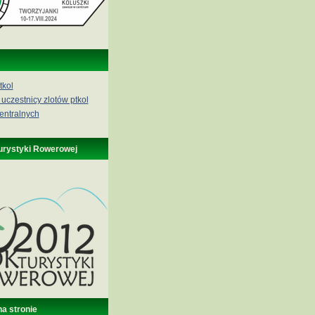
tkol
 uczestnicy zlotów ptkol
entralnych
urystyki Rowerowej
na stronie