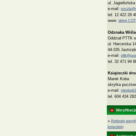
ul. Jagiellońsk
e-mail:
poczta@co
tel: 12 422 28 4
www:
sklep CO
Odznaka Wiśla
Oddział PTTK w 
ul. Harcerska 1
44-335 Jastrzęb
e-mail:
pttk@jasn
tel. 32 471 94 8
Książeczki dr
Marek Koba
skrytka poczto
e‑mail:
mkoba62
tel. 604 434 282
Weryfikacj
»
Referaty weryfi
kolarskiej