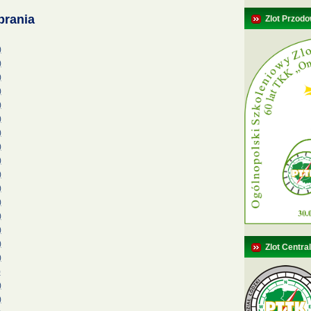
brania
Zlot Przodo
)
)
)
)
)
)
)
)
)
)
)
)
)
)
)
Zlot Centra
)
)
)
)