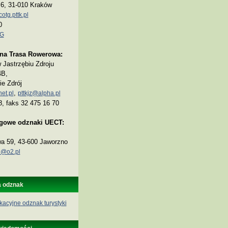
a 6, 31-010 Kraków
tg.pttk.pl
0
TG
na Trasa Rowerowa:
Jastrzębiu Zdroju
4B,
ie Zdrój
,
et.pl
pttkjz@alpha.pl
8, faks 32 475 16 70
ogowe odznaki UECT:
wa 59, 43-600 Jaworzno
@o2.pl
a odznak
kacyjne odznak turystyki