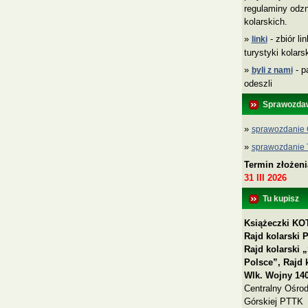
regulaminy odzn
kolarskich.
»
- zbiór li
linki
turystyki kolar
»
- p
byli z nami
odeszli
Sprawozda
»
sprawozdanie 
»
sprawozdanie
Termin złożen
31 III 2026
Tu kupisz
Książeczki KOT
Rajd kolarski 
Rajd kolarski
Polsce”, Rajd 
Wlk. Wojny 140
Centralny Ośrod
Górskiej PTTK