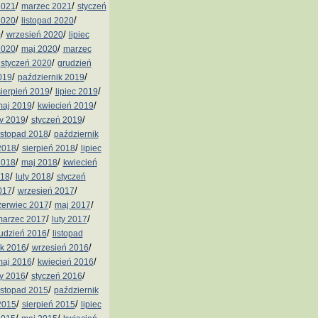
/
/
2021
marzec 2021
styczeń
/
/
2020
listopad 2020
/
/
0
wrzesień 2020
lipiec
/
/
2020
maj 2020
marzec
/
/
styczeń 2020
grudzień
/
/
019
październik 2019
/
/
sierpień 2019
lipiec 2019
/
/
aj 2019
kwiecień 2019
/
/
ty 2019
styczeń 2019
/
istopad 2018
październik
/
/
2018
sierpień 2018
lipiec
/
/
2018
maj 2018
kwiecień
/
/
018
luty 2018
styczeń
/
/
017
wrzesień 2017
/
/
zerwiec 2017
maj 2017
/
/
arzec 2017
luty 2017
/
udzień 2016
listopad
/
/
ik 2016
wrzesień 2016
/
/
aj 2016
kwiecień 2016
/
/
ty 2016
styczeń 2016
/
istopad 2015
październik
/
/
2015
sierpień 2015
lipiec