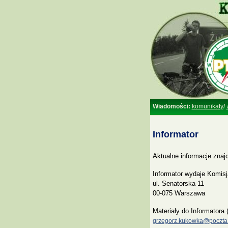
Wiadomości:
komunikaty
/
Informator
Aktualne informacje znajd
Informator wydaje Komisj
ul. Senatorska 11
00-075 Warszawa
Materiały do Informatora 
grzegorz.kukowka@poczta.