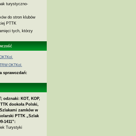
ak turystyczno-
nków do stron klubów
skiej PTTK
amięci tych, którzy
wczość
OKTKol.
 TRW OKTKol.
ia sprawozdań:
; odznaki: KOT, KOP,
PTTK dookoła Polski,
 „Szlakami zamków w
kolarski PTTK „Szlak
9-1411”:
ek Turystyki