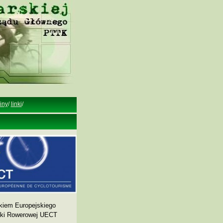
iny
/
linki
/
kiem Europejskiego
yki Rowerowej UECT