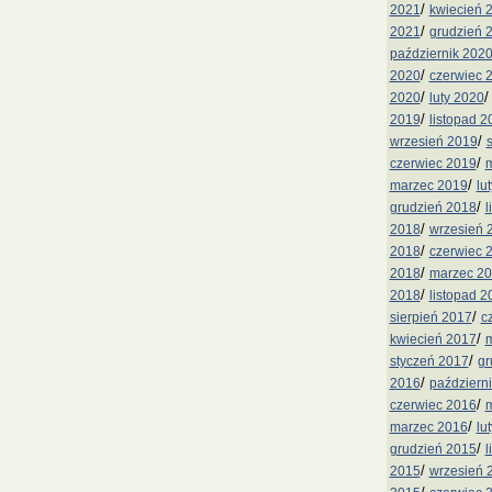
/
2021
kwiecień 
/
2021
grudzień 
październik 202
/
2020
czerwiec 
/
2020
luty 2020
/
2019
listopad 2
/
wrzesień 2019
/
czerwiec 2019
m
/
marzec 2019
lu
/
grudzień 2018
l
/
2018
wrzesień 
/
2018
czerwiec 
/
2018
marzec 2
/
2018
listopad 2
/
sierpień 2017
c
/
kwiecień 2017
m
/
styczeń 2017
gr
/
2016
październ
/
czerwiec 2016
m
/
marzec 2016
lu
/
grudzień 2015
l
/
2015
wrzesień 