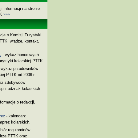
i informacji na stronie
TK
>>>
cje o Komisji Turystyki
TTK, władze, kontakt,
- wykaz honorowych
.
rystyki kolarskiej PTTK.
 wykaz przodowników
kiej PTTK od 2006 r.
az zdobywców
pni odznak kolarskich
nformacje o redakcji,
- kalendarz
rez
mprez kolarskich.
biór regulaminów
drze PTTK oraz