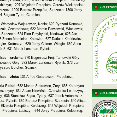
abiszyn; 1297 Wojciech Przepióra, Gorzów Wielkopolski;
Zlot Przodo
ezrzecz; 1299 Bartosz Przepióra, Szczecin; 1300 Jerzy
01 Bogdan Tytko, Czernica;
 Władysław Wojtulewicz, Konin; 620 Ryszard Konopka,
zak, Częstochowa; 622 Marcin Pawłowski, Włocławek;
, Szczecin; 624 Piotr Przybylski, Kłodawa; 625 Jan
 Zenon Marciniak, Katowice; 627 Dariusz Kletkiewicz,
gier, Krotoszyn; 629 Jerzy Celmer, Wielgie; 630 Anna
ódź; 631 Marek Lancman, Rybnik;
sce – srebrna:
370 Eugeniusz Frej, Tarnowski Góry;
nowskie Góry; 372 Marek Lancman, Rybnik; 373 Jan
yszard Betcher, Gdańsk;
ce – złota:
131 Alfred Gotartowski, Przedbórz;
oła Polski:
632 Marian Stokowiec, Żory; 633 Katarzyna
eszczyny; 634 Adam Niewiński, Czerwionka-Leszczyny;
Zlot Centra
y; 636 Stanisław Bajda, Tychy; 637 Jacek Antonowicz,
ła, Rybnik; 639 Bartosz Przepióra, Szczecin; 640 Alicja
 Elżbieta Przepióra, Kołobrzeg; 642 Wojciech Przepióra,
 Przepióra, Łabiszyn; 644 Jerzy Przepióra, Kołobrzeg;