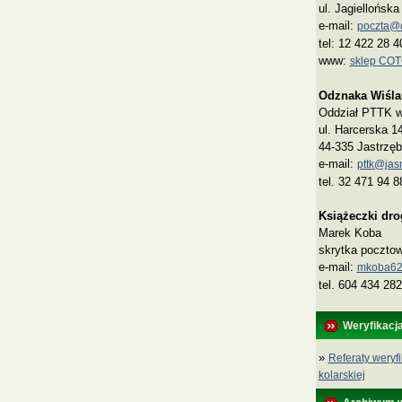
ul. Jagiellońsk
e-mail:
poczta@co
tel: 12 422 28 4
www:
sklep CO
Odznaka Wiśla
Oddział PTTK w 
ul. Harcerska 1
44-335 Jastrzęb
e-mail:
pttk@jasn
tel. 32 471 94 8
Książeczki dr
Marek Koba
skrytka poczto
e‑mail:
mkoba62
tel. 604 434 282
Weryfikacj
»
Referaty weryfi
kolarskiej