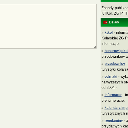
Zasady publikacj
KTKol. ZG PT
Działy
»
- informa
ktkol
Kolarskiej ZG P
informacje.
»
honorowi ptkol
przodowników tu
»
-
przodownicy
turystyki kolars
»
- wyk
odznaki
najwyższych sto
od 2004 r.
»
- i
informator
prenumeracie.
»
kalendarz imp
turystycznych i
»
- z
regulaminy
przydatnych ka