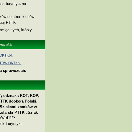
ak turystyczno-
nków do stron klubów
skiej PTTK
amięci tych, którzy
wczość
OKTKol.
 TRW OKTKol.
ia sprawozdań:
; odznaki: KOT, KOP,
PTTK dookoła Polski,
 „Szlakami zamków w
kolarski PTTK „Szlak
9-1411”:
ek Turystyki