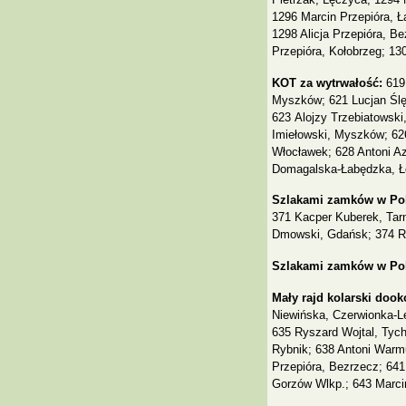
1296 Marcin Przepióra, Ł
1298 Alicja Przepióra, B
Przepióra, Kołobrzeg; 13
KOT za wytrwałość:
619
Myszków; 621 Lucjan Ślę
623 Alojzy Trzebiatowski
Imiełowski, Myszków; 626
Włocławek; 628 Antoni Az
Domagalska-Łabędzka, Ł
Szlakami zamków w Pol
371 Kacper Kuberek, Tar
Dmowski, Gdańsk; 374 R
Szlakami zamków w Pols
Mały rajd kolarski dook
Niewińska, Czerwionka-L
635 Ryszard Wojtal, Tych
Rybnik; 638 Antoni Warmu
Przepióra, Bezrzecz; 641
Gorzów Wlkp.; 643 Marcin