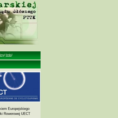
iny
/
linki
/
kiem Europejskiego
yki Rowerowej UECT