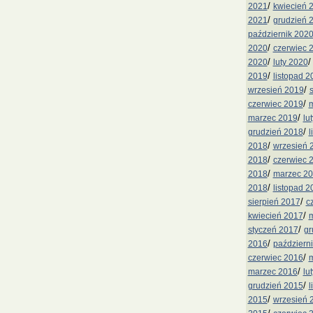
/
2021
kwiecień 
/
2021
grudzień 
październik 202
/
2020
czerwiec 
/
2020
luty 2020
/
2019
listopad 2
/
wrzesień 2019
/
czerwiec 2019
m
/
marzec 2019
lu
/
grudzień 2018
l
/
2018
wrzesień 
/
2018
czerwiec 
/
2018
marzec 2
/
2018
listopad 2
/
sierpień 2017
c
/
kwiecień 2017
m
/
styczeń 2017
gr
/
2016
październ
/
czerwiec 2016
m
/
marzec 2016
lu
/
grudzień 2015
l
/
2015
wrzesień 