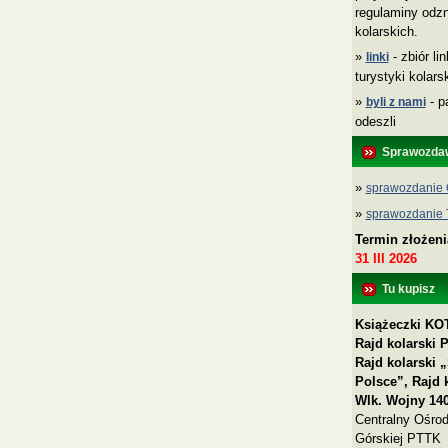
regulaminy odzn
kolarskich.
»
- zbiór li
linki
turystyki kolar
»
- p
byli z nami
odeszli
Sprawozda
»
sprawozdanie 
»
sprawozdanie
Termin złożen
31 III 2026
Tu kupisz
Książeczki KOT
Rajd kolarski 
Rajd kolarski
Polsce”, Rajd 
Wlk. Wojny 140
Centralny Ośrod
Górskiej PTTK