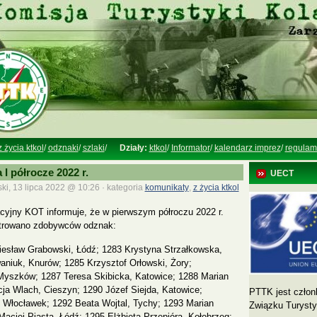
z życia ktkol
/
odznaki
/
szlaki
/
Działy:
ktkol
/
Informator
/
kalendarz imprez
/
regulam
 półrocze 2022 r.
UECT
ki, 13 lipca 2022 @ 10:26 · kategoria
komunikaty
,
z życia ktkol
kacyjny KOT informuje, że w pierwszym półroczu 2022 r.
strowano zdobywców odznak:
esław Grabowski, Łódź; 1283 Krystyna Strzałkowska,
aniuk, Knurów; 1285 Krzysztof Orłowski, Żory;
yszków; 1287 Teresa Skibicka, Katowice; 1288 Marian
cja Wlach, Cieszyn; 1290 Józef Siejda, Katowice;
PTTK jest człon
 Włocławek; 1292 Beata Wojtal, Tychy; 1293 Marian
Związku Turyst
Maciej Piąsta, Łódź; 1295 Elżbieta Przepióra, Kołobrzeg;