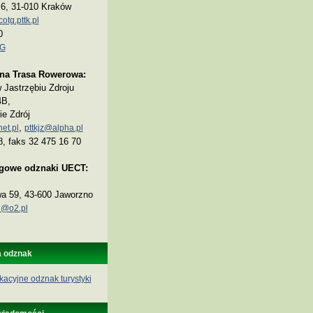
a 6, 31-010 Kraków
tg.pttk.pl
0
TG
na Trasa Rowerowa:
Jastrzębiu Zdroju
4B,
ie Zdrój
,
et.pl
pttkjz@alpha.pl
8, faks 32 475 16 70
ogowe odznaki UECT:
wa 59, 43-600 Jaworzno
@o2.pl
a odznak
kacyjne odznak turystyki