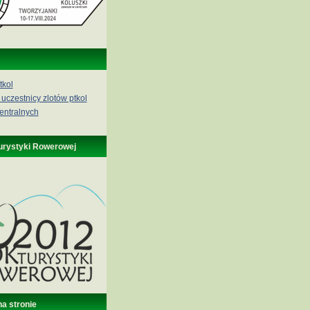
tkol
 uczestnicy zlotów ptkol
entralnych
urystyki Rowerowej
na stronie