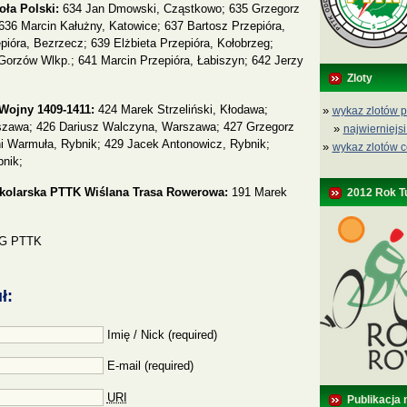
oła Polski:
634 Jan Dmowski, Cząstkowo; 635 Grzegorz
36 Marcin Kałużny, Katowice; 637 Bartosz Przepióra,
pióra, Bezrzecz; 639 Elżbieta Przepióra, Kołobrzeg;
Gorzów Wlkp.; 641 Marcin Przepióra, Łabiszyn; 642 Jerzy
Zloty
 Wojny 1409-1411:
424 Marek Strzeliński, Kłodawa;
»
wykaz zlotów p
szawa; 426 Dariusz Walczyna, Warszawa; 427 Grzegorz
»
najwierniejsi
i Warmuła, Rybnik; 429 Jacek Antonowicz, Rybnik;
»
wykaz zlotów c
nik;
kolarska PTTK Wiślana Trasa Rowerowa:
191 Marek
2012 Rok T
ZG PTTK
ł:
Imię / Nick (required)
E-mail (required)
URI
Publikacja 