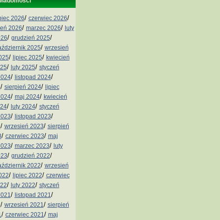
wiadomości
/
/
ipiec 2026
czerwiec 2026
/
/
ień 2026
marzec 2026
luty
/
/
026
grudzień 2025
/
aździernik 2025
wrzesień
/
/
2025
lipiec 2025
kwiecień
/
/
025
luty 2025
styczeń
/
/
2024
listopad 2024
/
/
4
sierpień 2024
lipiec
/
/
2024
maj 2024
kwiecień
/
/
024
luty 2024
styczeń
/
/
2023
listopad 2023
/
/
3
wrzesień 2023
sierpień
/
/
3
czerwiec 2023
maj
/
/
2023
marzec 2023
luty
/
/
023
grudzień 2022
/
aździernik 2022
wrzesień
/
/
2022
lipiec 2022
czerwiec
/
/
022
luty 2022
styczeń
/
/
2021
listopad 2021
/
/
1
wrzesień 2021
sierpień
/
/
1
czerwiec 2021
maj