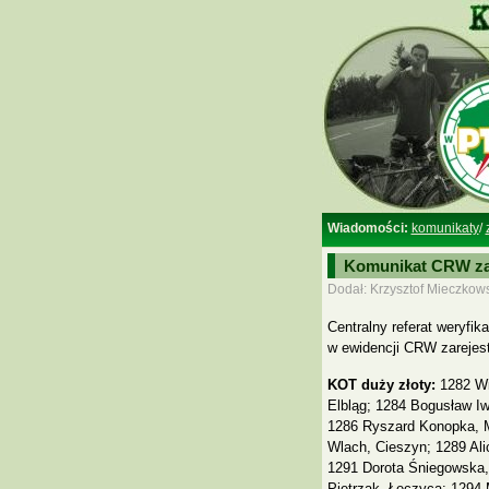
Wiadomości:
komunikaty
/
Komunikat CRW za I
Dodał: Krzysztof Mieczkows
Centralny referat weryfi
w ewidencji CRW zareje
KOT duży złoty:
1282 Wi
Elbląg; 1284 Bogusław Iw
1286 Ryszard Konopka, M
Wlach, Cieszyn; 1289 Ali
1291 Dorota Śniegowska,
Pietrzak, Łęczyca; 1294 