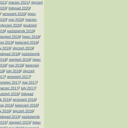
/
/
2021
marzec 2021
styczeń
/
/
2020
listopad 2020
/
/
0
wrzesień 2020
lipiec
/
/
2020
maj 2020
marzec
/
/
styczeń 2020
grudzień
/
/
019
październik 2019
/
/
sierpień 2019
lipiec 2019
/
/
aj 2019
kwiecień 2019
/
/
ty 2019
styczeń 2019
/
istopad 2018
październik
/
/
2018
sierpień 2018
lipiec
/
/
2018
maj 2018
kwiecień
/
/
018
luty 2018
styczeń
/
/
017
wrzesień 2017
/
/
zerwiec 2017
maj 2017
/
/
arzec 2017
luty 2017
/
udzień 2016
listopad
/
/
ik 2016
wrzesień 2016
/
/
aj 2016
kwiecień 2016
/
/
ty 2016
styczeń 2016
/
istopad 2015
październik
/
/
2015
sierpień 2015
lipiec