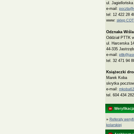
ul. Jagiellońsk
e-mail:
poczta@co
tel: 12 422 28 4
www:
sklep CO
Odznaka Wiśla
Oddział PTTK w 
ul. Harcerska 1
44-335 Jastrzęb
e-mail:
pttk@jasn
tel. 32 471 94 8
Książeczki dr
Marek Koba
skrytka poczto
e‑mail:
mkoba62
tel. 604 434 282
Weryfikacj
»
Referaty weryfi
kolarskiej