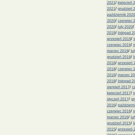
/
2021
kwiecień 
/
2021
grudzień 
październik 202
/
2020
czerwiec 
/
2020
luty 2020
/
2019
listopad 2
/
wrzesień 2019
/
czerwiec 2019
m
/
marzec 2019
lu
/
grudzień 2018
l
/
2018
wrzesień 
/
2018
czerwiec 
/
2018
marzec 2
/
2018
listopad 2
/
sierpień 2017
c
/
kwiecień 2017
m
/
styczeń 2017
gr
/
2016
październ
/
czerwiec 2016
m
/
marzec 2016
lu
/
grudzień 2015
l
/
2015
wrzesień 