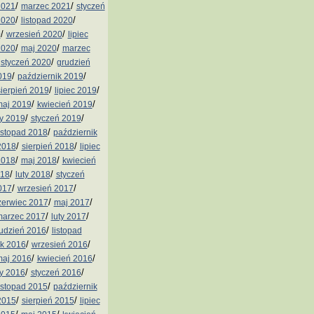
/
/
2021
marzec 2021
styczeń
/
/
2020
listopad 2020
/
/
0
wrzesień 2020
lipiec
/
/
2020
maj 2020
marzec
/
/
styczeń 2020
grudzień
/
/
019
październik 2019
/
/
sierpień 2019
lipiec 2019
/
/
aj 2019
kwiecień 2019
/
/
ty 2019
styczeń 2019
/
istopad 2018
październik
/
/
2018
sierpień 2018
lipiec
/
/
2018
maj 2018
kwiecień
/
/
018
luty 2018
styczeń
/
/
017
wrzesień 2017
/
/
zerwiec 2017
maj 2017
/
/
arzec 2017
luty 2017
/
udzień 2016
listopad
/
/
ik 2016
wrzesień 2016
/
/
aj 2016
kwiecień 2016
/
/
ty 2016
styczeń 2016
/
istopad 2015
październik
/
/
2015
sierpień 2015
lipiec