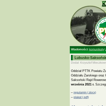
Wiadomości:
komunikaty
/
Lubusko-Saksońsk
Dodał: Krzysztof Mieczkows
Oddział PTTK Powiatu Ża
Oddziału Żarskiego oraz
Saksoński Rajd Rowerowy
września 2021 r.
Szczegó
–
regulamin (.docx)
–
plakat (.pdf)