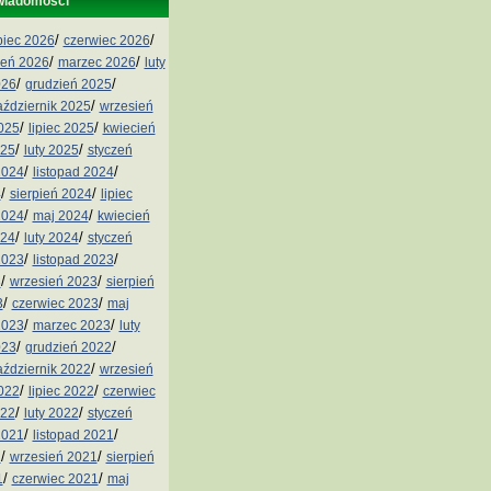
wiadomości
/
/
ipiec 2026
czerwiec 2026
/
/
ień 2026
marzec 2026
luty
/
/
026
grudzień 2025
/
aździernik 2025
wrzesień
/
/
2025
lipiec 2025
kwiecień
/
/
025
luty 2025
styczeń
/
/
2024
listopad 2024
/
/
4
sierpień 2024
lipiec
/
/
2024
maj 2024
kwiecień
/
/
024
luty 2024
styczeń
/
/
2023
listopad 2023
/
/
3
wrzesień 2023
sierpień
/
/
3
czerwiec 2023
maj
/
/
2023
marzec 2023
luty
/
/
023
grudzień 2022
/
aździernik 2022
wrzesień
/
/
2022
lipiec 2022
czerwiec
/
/
022
luty 2022
styczeń
/
/
2021
listopad 2021
/
/
1
wrzesień 2021
sierpień
/
/
1
czerwiec 2021
maj