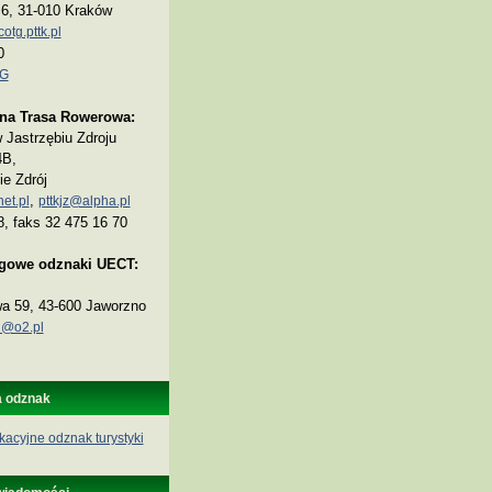
a 6, 31-010 Kraków
tg.pttk.pl
0
TG
na Trasa Rowerowa:
Jastrzębiu Zdroju
4B,
ie Zdrój
,
et.pl
pttkjz@alpha.pl
8, faks 32 475 16 70
ogowe odznaki UECT:
wa 59, 43-600 Jaworzno
@o2.pl
a odznak
kacyjne odznak turystyki