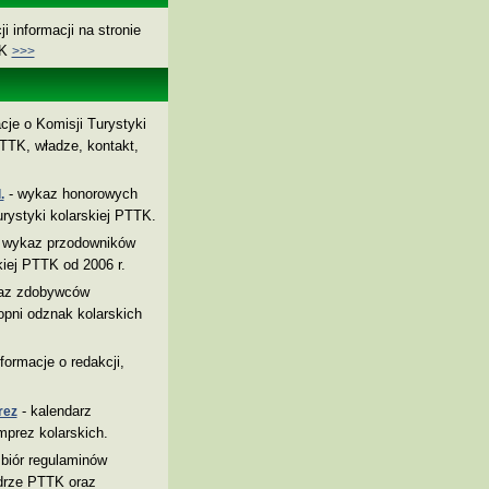
i informacji na stronie
TK
>>>
cje o Komisji Turystyki
TTK, władze, kontakt,
- wykaz honorowych
.
rystyki kolarskiej PTTK.
 wykaz przodowników
kiej PTTK od 2006 r.
az zdobywców
pni odznak kolarskich
nformacje o redakcji,
- kalendarz
rez
mprez kolarskich.
biór regulaminów
drze PTTK oraz