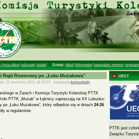
z życia ktkol
/
odznaki
/
szlaki
/
Działy:
ktkol
/
Informator
/
kalendarz imprez
/
regulam
i Rajd Rowerowy po „Łuku Mużakowa”
UECT
ki, 22 września 2021 @ 20:57 · kategoria
komunikaty
rskiego w Żarach i Komisja Turystyki Kolarskiej PTTK
 Koło PTTK „Mużak” w Łęknicy zapraszają na XX Lubusko-
 po „Łuku Mużakowa”, który odbędzie się w dniach
24-26
ły w regulaminie.
PTTK jest człon
Związku Turyst