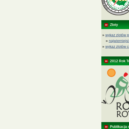
Zloty
»
wykaz zlotów p
»
najwierniejsi
»
wykaz zlotów c
2012 Rok T
Publikacja 