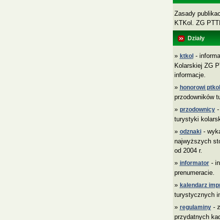
Zasady publikacj
KTKol. ZG PT
Działy
»
- informa
ktkol
Kolarskiej ZG P
informacje.
»
honorowi ptkol
przodowników tu
»
-
przodownicy
turystyki kolars
»
- wyk
odznaki
najwyższych sto
od 2004 r.
»
- i
informator
prenumeracie.
»
kalendarz imp
turystycznych i
»
- z
regulaminy
przydatnych ka