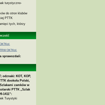
ak turystyczno-
nków do stron klubów
skiej PTTK
amięci tych, którzy
wczość
OKTKol.
 TRW OKTKol.
ia sprawozdań:
; odznaki: KOT, KOP,
PTTK dookoła Polski,
 „Szlakami zamków w
kolarski PTTK „Szlak
9-1411”:
ek Turystyki