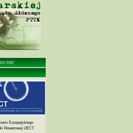
iny
/
linki
/
kiem Europejskiego
yki Rowerowej UECT