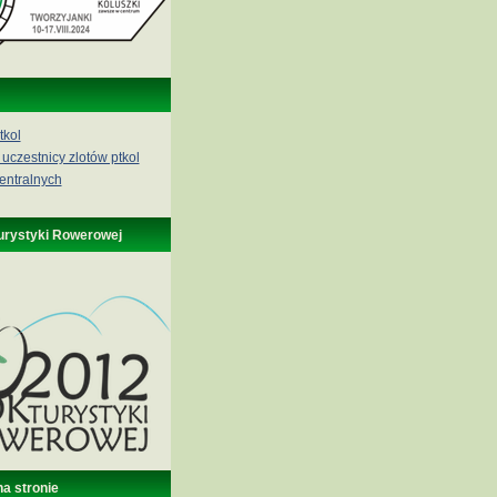
tkol
 uczestnicy zlotów ptkol
entralnych
urystyki Rowerowej
na stronie