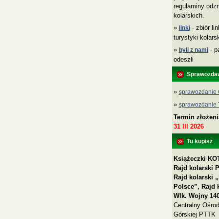
regulaminy odzn
kolarskich.
»
- zbiór li
linki
turystyki kolar
»
- p
byli z nami
odeszli
Sprawozda
»
sprawozdanie 
»
sprawozdanie
Termin złożen
31 III 2026
Tu kupisz
Książeczki KOT
Rajd kolarski 
Rajd kolarski
Polsce”, Rajd 
Wlk. Wojny 140
Centralny Ośrod
Górskiej PTTK