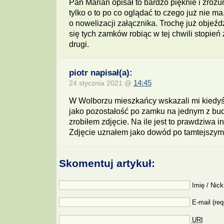
Pan Marian opisał to bardzo pięknie i zrozu
tylko o to po co oglądać to czego już nie ma
o nowelizacji załącznika. Trochę już objeź
się tych zamków robiąc w tej chwili stopień 
drugi.
piotr napisał(a):
24 stycznia 2021 @
14:45
W Wolborzu mieszkańcy wskazali mi kied
jako pozostałość po zamku na jednym z bu
zrobiłem zdjęcie. Na ile jest to prawdziwa i
Zdjęcie uznałem jako dowód po tamtejszy
Skomentuj artykuł:
Imię / Nick
E-mail (req
URI