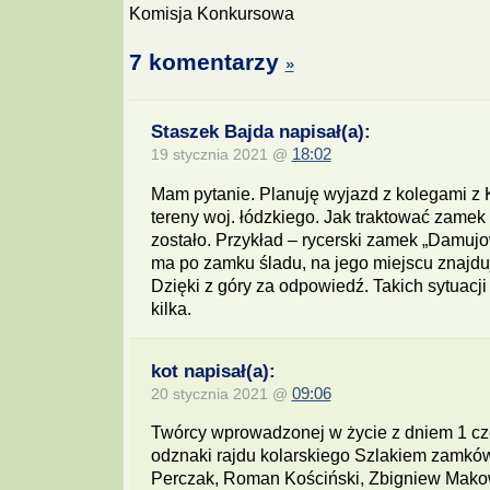
Komisja Konkursowa
7 komentarzy
»
Staszek Bajda napisał(a):
19 stycznia 2021 @
18:02
Mam pytanie. Planuję wyjazd z kolegami 
tereny woj. łódzkiego. Jak traktować zamek 
zostało. Przykład – rycerski zamek „Damujo
ma po zamku śladu, na jego miejscu znajduj
Dzięki z góry za odpowiedź. Takich sytuacji
kilka.
kot napisał(a):
20 stycznia 2021 @
09:06
Twórcy wprowadzonej w życie z dniem 1 cz
odznaki rajdu kolarskiego Szlakiem zamków
Perczak, Roman Kościński, Zbigniew Makow