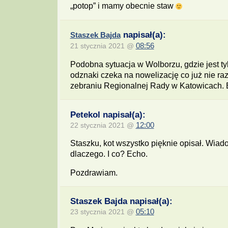
„potop” i mamy obecnie staw
napisał(a):
Staszek Bajda
21 stycznia 2021 @
08:56
Podobna sytuacja w Wolborzu, gdzie jest t
odznaki czeka na nowelizację co już nie ra
zebraniu Regionalnej Rady w Katowicach. 
Petekol napisał(a):
22 stycznia 2021 @
12:00
Staszku, kot wszystko pięknie opisał. Wiado
dlaczego. I co? Echo.
Pozdrawiam.
Staszek Bajda napisał(a):
23 stycznia 2021 @
05:10