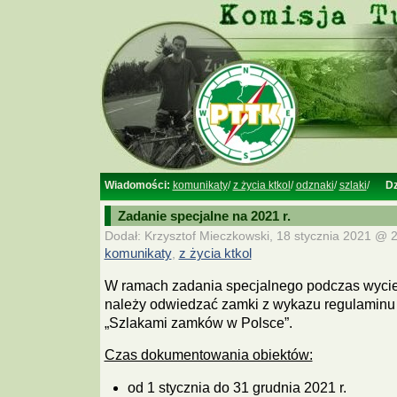
Wiadomości:
komunikaty
/
z życia ktkol
/
odznaki
/
szlaki
/
Dz
Zadanie specjalne na 2021 r.
Dodał: Krzysztof Mieczkowski, 18 stycznia 2021 @ 2
komunikaty
,
z życia ktkol
W ramach zadania specjalnego podczas wyci
należy odwiedzać zamki z wykazu regulaminu
„Szlakami zamków w Polsce”.
Czas dokumentowania obiektów:
od 1 stycznia do 31 grudnia 2021 r.