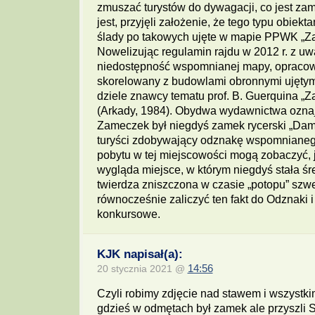
zmuszać turystów do dywagacji, co jest zam
jest, przyjęli założenie, że tego typu obiek
ślady po takowych ujęte w mapie PPWK „Za
Nowelizując regulamin rajdu w 2012 r. z uw
niedostępność wspomnianej mapy, opraco
skorelowany z budowlami obronnymi ujęt
dziele znawcy tematu prof. B. Guerquina „Z
(Arkady, 1984). Obydwa wydawnictwa oznaj
Zameczek był niegdyś zamek rycerski „Dam
turyści zdobywający odznakę wspomnianego
pobytu w tej miejscowości mogą zobaczyć, j
wygląda miejsce, w którym niegdyś stała ś
twierdza zniszczona w czasie „potopu” szw
równocześnie zaliczyć ten fakt do Odznaki i
konkursowe.
KJK napisał(a):
20 stycznia 2021 @
14:56
Czyli robimy zdjęcie nad stawem i wszystk
gdzieś w odmętach był zamek ale przyszli S