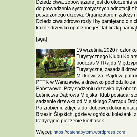
Dziedzictwa, zobowiązane jest do otoczenia s
do prowadzenia systematycznych adnotacji z 
posadzonego drzewa. Organizatorom zależy n
Dziedzictwa zdrowo rosły i by pamiętano o nic
każde drzewko opatrzone jest tabliczką pamią
[aga]
19 września 2020 r. członk
Turystycznego Klubu Kolars
podczas VII Rajdu Międzypo
Turystycznej zasadzili drz
Mickiewicza. Rajdowi patr
PTTK w Warszawie, a drzewko pochodziło ze 
Państwowe. Przy sadzeniu drzewka był obecny
Leśnictwa Dąbrowa Miejska. Klub posiadał s
sadzenie drzewka od Miejskiego Zarządu Dróg
Po zrobieniu zdjęcia do klubowej dokumentacji
Brzezin Śląskich, gdzie w ogródku koleżanki z
tradycyjnie pieczenie kiełbasek.
Więcej:
https://catenabytom.wordpress.com