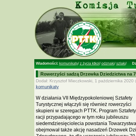
Wiadomości:
komunikaty
/
z życia ktkol
/
odznaki
/
szlaki
/
Dz
Rowerzyści sadzą Drzewka Dziedzictwa na 7
Dodał: Krzysztof Mieczkowski, 1 października 2020 
komunikaty
W działania VII Międzypokoleniowej Sztafety
Turystycznej włączyli się również rowerzyści
skupieni w szeregach PTTK. Program Sztafety,
racji przypadającego w tym roku jubileuszu
siedemdziesięciolecia powstania Towarzystwa
obejmował także akcję nasadzeń Drzewek Dz