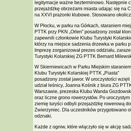
legitymacje ważne bezterminowo. Następnie cy
przejażdżkę obrzeżami miasta udając się na 
na XXVI prażonki klubowe. Stosowano okolicz
W Płocku, w parku na Górkach, staraniem mi
PTTK przy PKN „Orlen” posadzony został klon
zapewnili członkowie Klubu Turystyki Kolarsk
którzy na miejsce sadzenia drzewka w parku p
Imprezę zorganizował prezes oddziału, zaraze
Turystyki Kolarskiej ZG PTTK Bernard Milewsk
W Skierniewicach w Parku Miejskim staranie
Klubu Turystyki Kolarskiej PTTK „Piasta”
posadzony został jawor. W uroczystości wzięli
udział leśnicy, Joanna Kośnik z biura ZG PTT
Warszawie, prezeska Klubu Wanda Gozdows
oraz liczne grono rowerzystów. Po uroczysty
ziemię turyści odbyli przejażdżkę rowerową d
Zwierzyniec. Dla uczestników przygotowano o
odznaki.
Każde z ogniw, które włączyło się w akcję sa