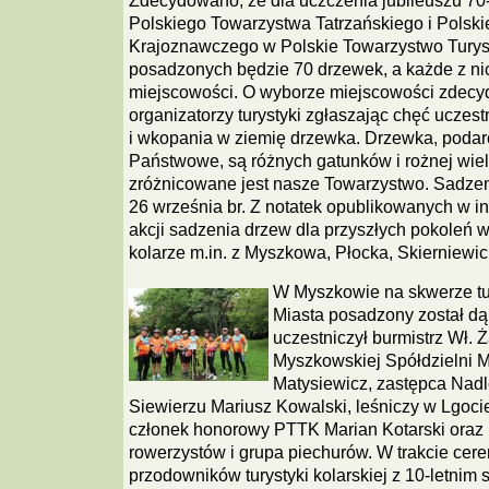
Zdecydowano, że dla uczczenia jubileuszu 70-
Polskiego Towarzystwa Tatrzańskiego i Polsk
Krajoznawczego w Polskie Towarzystwo Tury
posadzonych będzie 70 drzewek, a każde z ni
miejscowości. O wyborze miejscowości zdecyd
organizatorzy turystyki zgłaszając chęć uczest
i wkopania w ziemię drzewka. Drzewka, poda
Państwowe, są różnych gatunków i rożnej wielk
zróżnicowane jest nasze Towarzystwo. Sadzen
26 września br. Z notatek opublikowanych w in
akcji sadzenia drzew dla przyszłych pokoleń wł
kolarze m.in. z Myszkowa, Płocka, Skierniewic
W Myszkowie na skwerze tu
Miasta posadzony został dą
uczestniczył burmistrz Wł. 
Myszkowskiej Spółdzielni M
Matysiewicz, zastępca Nad
Siewierzu Mariusz Kowalski, leśniczy w Lgoci
członek honorowy PTTK Marian Kotarski oraz 
rowerzystów i grupa piechurów. W trakcie ce
przodowników turystyki kolarskiej z 10-letnim