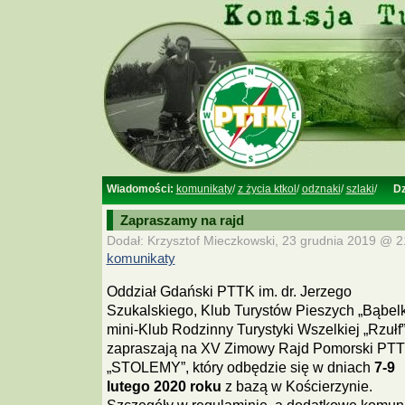
Wiadomości:
komunikaty
/
z życia ktkol
/
odznaki
/
szlaki
/
Dz
Zapraszamy na rajd
Dodał: Krzysztof Mieczkowski, 23 grudnia 2019 @ 21
komunikaty
Oddział Gdański PTTK im. dr. Jerzego
Szukalskiego, Klub Turystów Pieszych „Bąbelki
mini-Klub Rodzinny Turystyki Wszelkiej „Rzułf
zapraszają na XV Zimowy Rajd Pomorski PT
„STOLEMY”, który odbędzie się w dniach
7-9
lutego 2020 roku
z bazą w Kościerzynie.