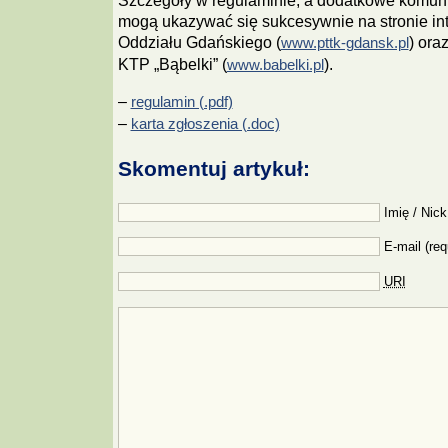
Szczegóły w regulaminie, a dodatkowe komun
mogą ukazywać się sukcesywnie na stronie i
Oddziału Gdańskiego (
) ora
www.pttk-gdansk.pl
KTP „Bąbelki” (
).
www.babelki.pl
–
regulamin (.pdf)
–
karta zgłoszenia (.doc)
Skomentuj artykuł:
Imię / Nick
E-mail (req
URI