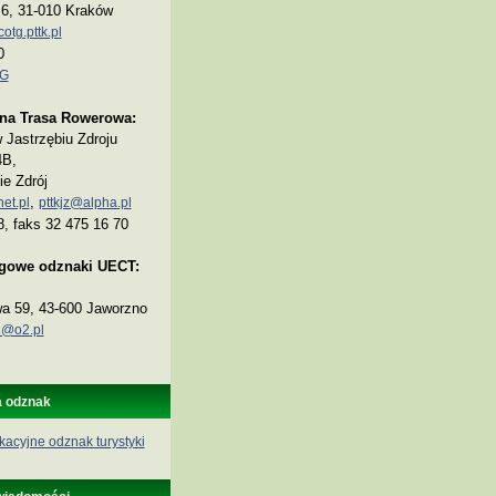
a 6, 31-010 Kraków
tg.pttk.pl
0
TG
na Trasa Rowerowa:
Jastrzębiu Zdroju
4B,
ie Zdrój
,
et.pl
pttkjz@alpha.pl
8, faks 32 475 16 70
ogowe odznaki UECT:
wa 59, 43-600 Jaworzno
@o2.pl
a odznak
kacyjne odznak turystyki