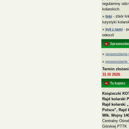
regulaminy odzn
kolarskich.
»
- zbiór li
linki
turystyki kolar
»
- p
byli z nami
odeszli
Sprawozda
»
sprawozdanie 
»
sprawozdanie
Termin złożen
31 III 2026
Tu kupisz
Książeczki KOT
Rajd kolarski 
Rajd kolarski
Polsce”, Rajd 
Wlk. Wojny 140
Centralny Ośrod
Górskiej PTTK