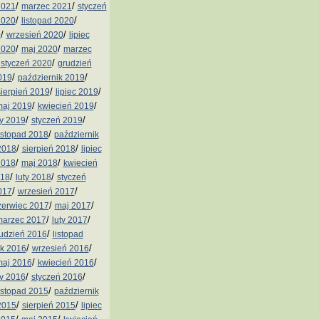
/
/
2021
marzec 2021
styczeń
/
/
2020
listopad 2020
/
/
0
wrzesień 2020
lipiec
/
/
2020
maj 2020
marzec
/
/
styczeń 2020
grudzień
/
/
019
październik 2019
/
/
sierpień 2019
lipiec 2019
/
/
aj 2019
kwiecień 2019
/
/
ty 2019
styczeń 2019
/
istopad 2018
październik
/
/
2018
sierpień 2018
lipiec
/
/
2018
maj 2018
kwiecień
/
/
018
luty 2018
styczeń
/
/
017
wrzesień 2017
/
/
zerwiec 2017
maj 2017
/
/
arzec 2017
luty 2017
/
udzień 2016
listopad
/
/
ik 2016
wrzesień 2016
/
/
aj 2016
kwiecień 2016
/
/
ty 2016
styczeń 2016
/
istopad 2015
październik
/
/
2015
sierpień 2015
lipiec