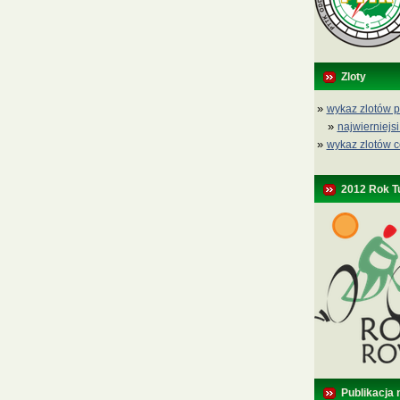
Zloty
»
wykaz zlotów p
»
najwierniejsi
»
wykaz zlotów c
2012 Rok T
Publikacja 