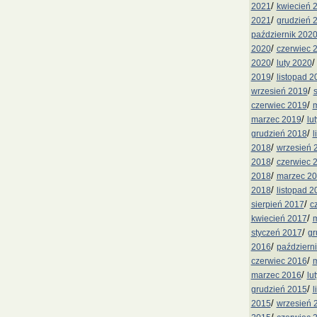
/
2021
kwiecień 
/
2021
grudzień 
październik 202
/
2020
czerwiec 
/
2020
luty 2020
/
2019
listopad 2
/
wrzesień 2019
/
czerwiec 2019
m
/
marzec 2019
lu
/
grudzień 2018
l
/
2018
wrzesień 
/
2018
czerwiec 
/
2018
marzec 2
/
2018
listopad 2
/
sierpień 2017
c
/
kwiecień 2017
m
/
styczeń 2017
gr
/
2016
październ
/
czerwiec 2016
m
/
marzec 2016
lu
/
grudzień 2015
l
/
2015
wrzesień 