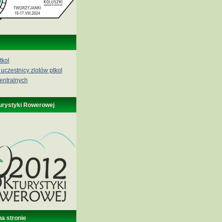
tkol
 uczestnicy zlotów ptkol
entralnych
urystyki Rowerowej
na stronie