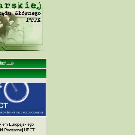
iny
/
linki
/
kiem Europejskiego
yki Rowerowej UECT