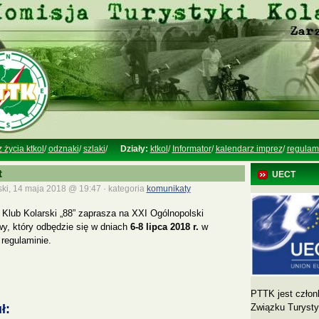
z życia ktkol
/
odznaki
/
szlaki
/
Działy:
ktkol
/
Informator
/
kalendarz imprez
/
regulam
t
UECT
ki, 14 maja 2018 @ 19:47 · kategoria
komunikaty
Klub Kolarski „88” zaprasza na XXI Ogólnopolski
y, który odbędzie się w dniach
6-8 lipca 2018 r.
w
regulaminie.
PTTK jest człon
ł:
Związku Turyst