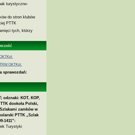
ak turystyczno-
nków do stron klubów
skiej PTTK
amięci tych, którzy
wczość
OKTKol.
 TRW OKTKol.
ia sprawozdań:
; odznaki: KOT, KOP,
PTTK dookoła Polski,
 „Szlakami zamków w
kolarski PTTK „Szlak
9-1411”:
ek Turystyki