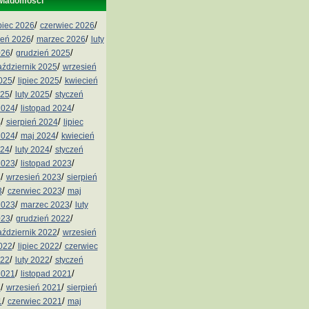
wiadomości
/
/
ipiec 2026
czerwiec 2026
/
/
ień 2026
marzec 2026
luty
/
/
026
grudzień 2025
/
aździernik 2025
wrzesień
/
/
2025
lipiec 2025
kwiecień
/
/
025
luty 2025
styczeń
/
/
2024
listopad 2024
/
/
4
sierpień 2024
lipiec
/
/
2024
maj 2024
kwiecień
/
/
024
luty 2024
styczeń
/
/
2023
listopad 2023
/
/
3
wrzesień 2023
sierpień
/
/
3
czerwiec 2023
maj
/
/
2023
marzec 2023
luty
/
/
023
grudzień 2022
/
aździernik 2022
wrzesień
/
/
2022
lipiec 2022
czerwiec
/
/
022
luty 2022
styczeń
/
/
2021
listopad 2021
/
/
1
wrzesień 2021
sierpień
/
/
1
czerwiec 2021
maj