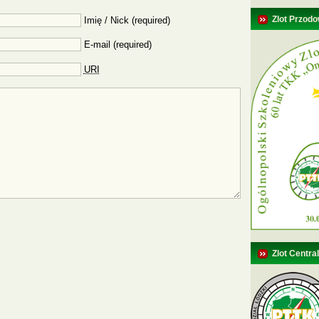
Zlot Przodo
Imię / Nick (required)
E-mail (required)
URI
Zlot Centra