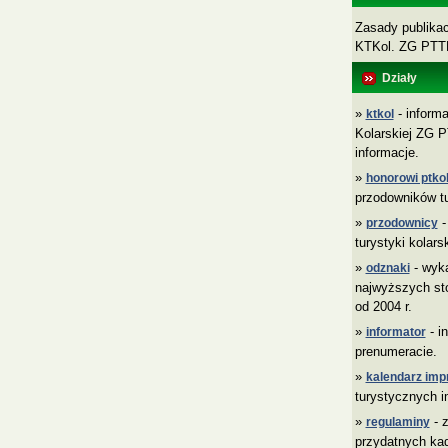
Zasady publikacj
KTKol. ZG PT
Działy
»
- informa
ktkol
Kolarskiej ZG P
informacje.
»
honorowi ptkol
przodowników tu
»
-
przodownicy
turystyki kolars
»
- wyk
odznaki
najwyższych sto
od 2004 r.
»
- i
informator
prenumeracie.
»
kalendarz imp
turystycznych i
»
- z
regulaminy
przydatnych ka