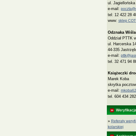
ul. Jagiellońsk
e-mail:
poczta@co
tel: 12 422 28 4
www:
sklep CO
Odznaka Wiśla
Oddział PTTK w 
ul. Harcerska 1
44-335 Jastrzęb
e-mail:
pttk@jasn
tel. 32 471 94 8
Książeczki dr
Marek Koba
skrytka poczto
e‑mail:
mkoba62
tel. 604 434 282
Weryfikacj
»
Referaty weryfi
kolarskiej