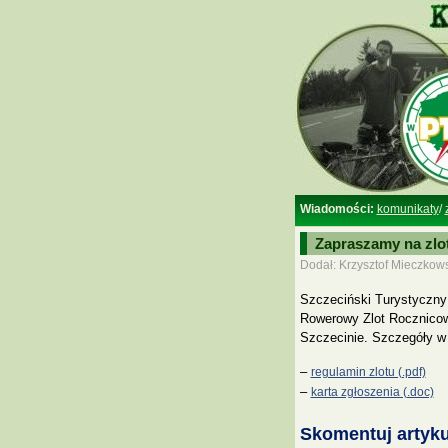
Wiadomości:
komunikaty
/
Zapraszamy na zlo
Dodał: Krzysztof Mieczkows
Szczeciński Turystyczny 
Rowerowy Zlot Rocznicow
Szczecinie. Szczegóły w 
–
regulamin zlotu (.pdf)
–
karta zgłoszenia (.doc)
Skomentuj artyku