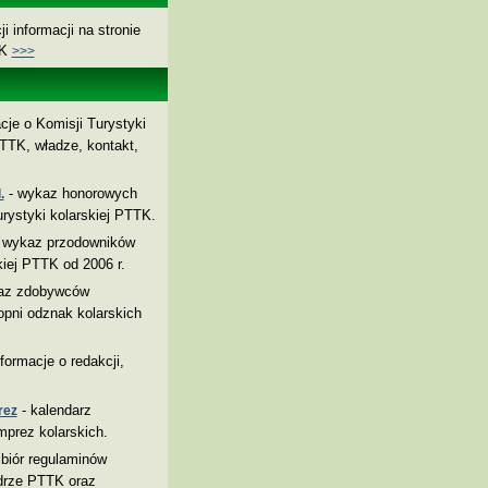
i informacji na stronie
TK
>>>
cje o Komisji Turystyki
TTK, władze, kontakt,
- wykaz honorowych
.
rystyki kolarskiej PTTK.
 wykaz przodowników
kiej PTTK od 2006 r.
az zdobywców
pni odznak kolarskich
nformacje o redakcji,
- kalendarz
rez
mprez kolarskich.
biór regulaminów
drze PTTK oraz