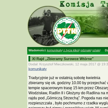
Wiadomości:
komunikaty
/
z życia ktkol
/
odznaki
/
szlaki
/
Dz
XI Rajd „Zbieramy Surowce Wtórne”
Dodał: Krzysztof Mieczkowski, 12 maja 2017 @ 19:3
komunikaty
Tradycyjnie już w ostatnią sobotę kwietnia
zbieramy się ok. godziny 10.00 by przejechać
tempie spacerowym trasę 15 km przez Obszary
Wodzisław, Radlin II i Głożyny do Radlina na 
rajdu pod „Górniczą Strzechą”. Pogoda nas ni
rozpieszczała , było pochmurno z rzadka wygl