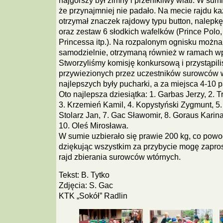
najgorszy był zimny i przenikliwy wiatr. W sum
że przynajmniej nie padało. Na mecie rajdu k
otrzymał znaczek rajdowy typu button, nalepk
oraz zestaw 6 słodkich wafelków (Prince Polo,
Princessa itp.). Na rozpalonym ognisku można
samodzielnie, otrzymaną również w ramach wp
Stworzyliśmy komisję konkursową i przystąpil
przywiezionych przez uczestników surowców w
najlepszych były pucharki, a za miejsca 4-10 p
Oto najlepsza dziesiątka: 1. Garbas Jerzy, 2. 
3. Krzemień Kamil, 4. Kopystyński Zygmunt, 5.
Stolarz Jan, 7. Gac Sławomir, 8. Goraus Karina
10. Oleś Mirosława.
W sumie uzbierało się prawie 200 kg, co powod
dziękując wszystkim za przybycie mogę zaprosi
rajd zbierania surowców wtórnych.
Tekst: B. Tytko
Zdjęcia: S. Gac
KTK „Sokół” Radlin