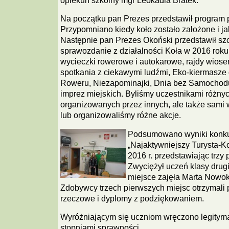
opiekun szkolny mgr Leokadia Bratek.
Na początku pan Prezes przedstawił program 
Przypomniano kiedy koło zostało założone i jak
Następnie pan Prezes Okoński przedstawił s
sprawozdanie z działalności Koła w 2016 roku
wycieczki rowerowe i autokarowe, rajdy wiosen
spotkania z ciekawymi ludźmi, Eko-kiermasze 
Roweru, Niezapominajki, Dnia bez Samochodu,
imprez miejskich. Byliśmy uczestnikami różny
organizowanych przez innych, ale także sami
lub organizowaliśmy różne akcje.
Podsumowano wyniki konkur
„Najaktywniejszy Turysta-
2016 r. przedstawiając trzy 
Zwyciężył uczeń klasy drugi
miejsce zajęła Marta Nowok, 
Zdobywcy trzech pierwszych miejsc otrzymali 
rzeczowe i dyplomy z podziękowaniem.
Wyróżniającym się uczniom wręczono legityma
stopniami sprawności.