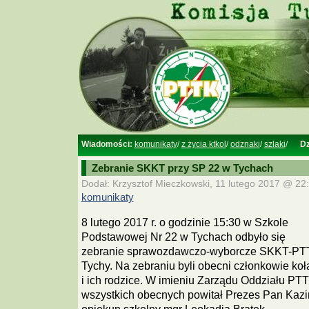
Wiadomości:
komunikaty
/
z życia ktkol
/
odznaki
/
szlaki
/
Dz
Zebranie SKKT przy SP 22 w Tychach
Dodał: Krzysztof Mieczkowski, 11 lutego 2017 @ 22:
komunikaty
8 lutego 2017 r. o godzinie 15:30 w Szkole
Podstawowej Nr 22 w Tychach odbyło się
zebranie sprawozdawczo-wyborcze SKKT-PT
Tychy. Na zebraniu byli obecni członkowie koł
i ich rodzice. W imieniu Zarządu Oddziału PT
wszystkich obecnych powitał Prezes Pan Kazi