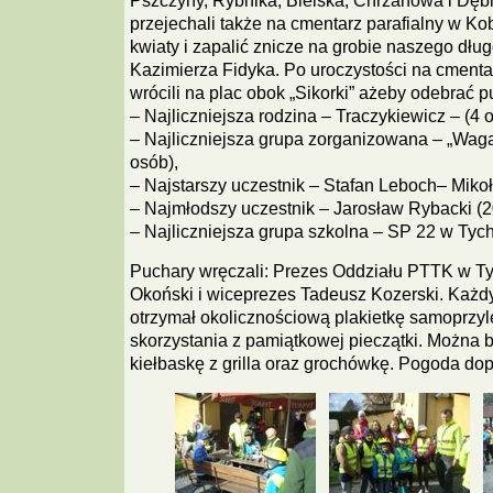
Pszczyny, Rybnika, Bielska, Chrzanowa i Dębi
przejechali także na cmentarz parafialny w Ko
kwiaty i zapalić znicze na grobie naszego dłu
Kazimierza Fidyka. Po uroczystości na cmenta
wrócili na plac obok „Sikorki” ażeby odebrać p
– Najliczniejsza rodzina – Traczykiewicz – (4 
– Najliczniejsza grupa zorganizowana – „Wag
osób),
– Najstarszy uczestnik – Stafan Leboch– Mikoł
– Najmłodszy uczestnik – Jarosław Rybacki (20
– Najliczniejsza grupa szkolna – SP 22 w Tych
Puchary wręczali: Prezes Oddziału PTTK w T
Okoński i wiceprezes Tadeusz Kozerski. Każdy
otrzymał okolicznościową plakietkę samoprzyl
skorzystania z pamiątkowej pieczątki. Można 
kiełbaskę z grilla oraz grochówkę. Pogoda dop