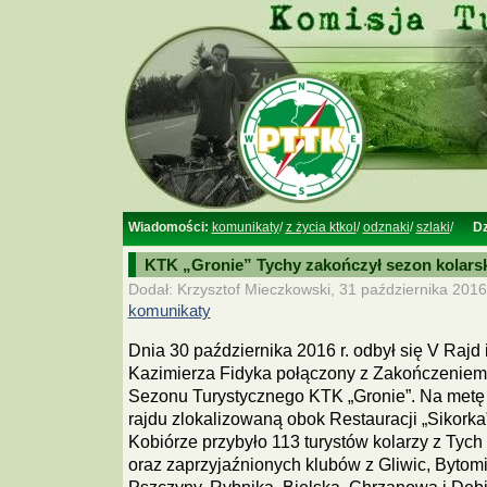
Wiadomości:
komunikaty
/
z życia ktkol
/
odznaki
/
szlaki
/
Dz
KTK „Gronie” Tychy zakończył sezon kolarsk
Dodał: Krzysztof Mieczkowski, 31 października 2016
komunikaty
Dnia 30 października 2016 r. odbył się V Rajd 
Kazimierza Fidyka połączony z Zakończeniem
Sezonu Turystycznego KTK „Gronie”. Na metę
rajdu zlokalizowaną obok Restauracji „Sikorka
Kobiórze przybyło 113 turystów kolarzy z Tych
oraz zaprzyjaźnionych klubów z Gliwic, Bytom