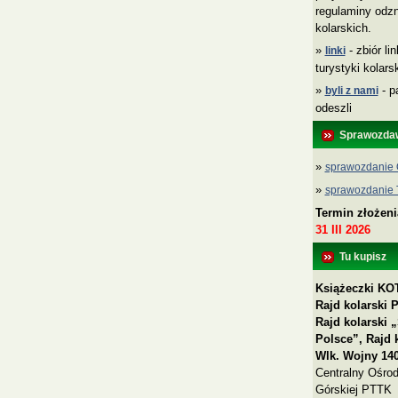
regulaminy odzn
kolarskich.
»
- zbiór li
linki
turystyki kolar
»
- p
byli z nami
odeszli
Sprawozda
»
sprawozdanie 
»
sprawozdanie
Termin złożen
31 III 2026
Tu kupisz
Książeczki KOT
Rajd kolarski 
Rajd kolarski
Polsce”, Rajd 
Wlk. Wojny 140
Centralny Ośrod
Górskiej PTTK