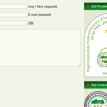
Imię / Nick (required)
Zlot Przodo
E-mail (required)
URI
Zlot Centra