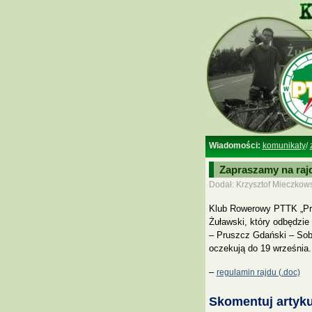
Wiadomości:
komunikaty
/
Zapraszamy na raj
Dodał: Krzysztof Mieczkows
Klub Rowerowy PTTK „Pro
Żuławski, który odbędzie
– Pruszcz Gdański – Sobi
oczekują do 19 września.
–
regulamin rajdu (.doc)
Skomentuj artyku