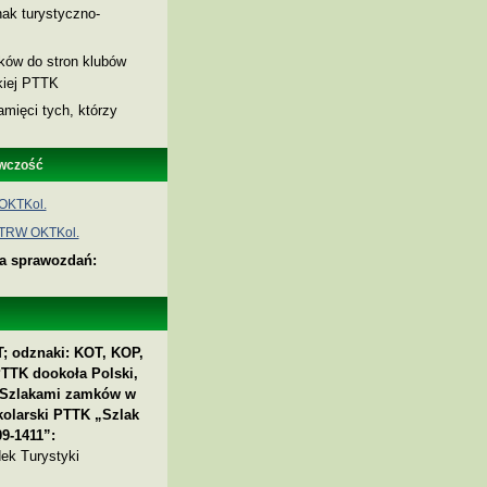
ak turystyczno-
nków do stron klubów
skiej PTTK
amięci tych, którzy
wczość
OKTKol.
 TRW OKTKol.
ia sprawozdań:
; odznaki: KOT, KOP,
PTTK dookoła Polski,
 „Szlakami zamków w
kolarski PTTK „Szlak
9-1411”:
ek Turystyki