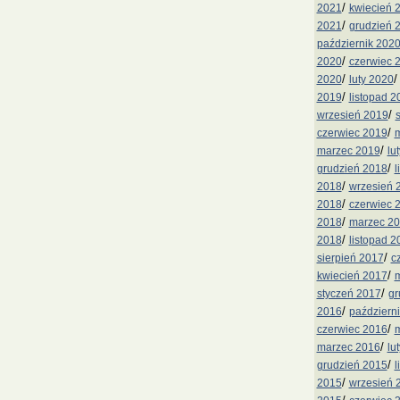
/
2021
kwiecień 
/
2021
grudzień 
październik 202
/
2020
czerwiec 
/
2020
luty 2020
/
2019
listopad 2
/
wrzesień 2019
/
czerwiec 2019
m
/
marzec 2019
lu
/
grudzień 2018
l
/
2018
wrzesień 
/
2018
czerwiec 
/
2018
marzec 2
/
2018
listopad 2
/
sierpień 2017
c
/
kwiecień 2017
m
/
styczeń 2017
gr
/
2016
październ
/
czerwiec 2016
m
/
marzec 2016
lu
/
grudzień 2015
l
/
2015
wrzesień 