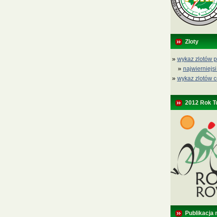
Zloty
»
wykaz zlotów p
»
najwierniejsi
»
wykaz zlotów c
2012 Rok T
Publikacja 