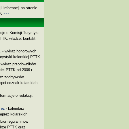
i informacji na stronie
TK
>>>
cje o Komisji Turystyki
TTK, władze, kontakt,
- wykaz honorowych
.
rystyki kolarskiej PTTK.
 wykaz przodowników
kiej PTTK od 2006 r.
az zdobywców
pni odznak kolarskich
nformacje o redakcji,
- kalendarz
rez
mprez kolarskich.
biór regulaminów
drze PTTK oraz