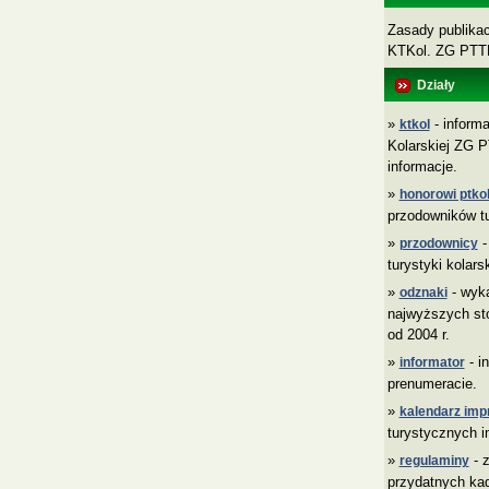
Zasady publikacj
KTKol. ZG PT
Działy
»
- informa
ktkol
Kolarskiej ZG P
informacje.
»
honorowi ptkol
przodowników tu
»
-
przodownicy
turystyki kolars
»
- wyk
odznaki
najwyższych sto
od 2004 r.
»
- i
informator
prenumeracie.
»
kalendarz imp
turystycznych i
»
- z
regulaminy
przydatnych ka