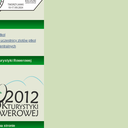
tkol
 uczestnicy zlotów ptkol
entralnych
urystyki Rowerowej
na stronie