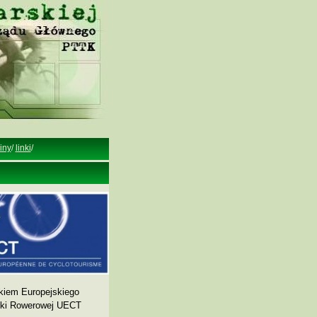
iny
/
linki
/
kiem Europejskiego
yki Rowerowej UECT