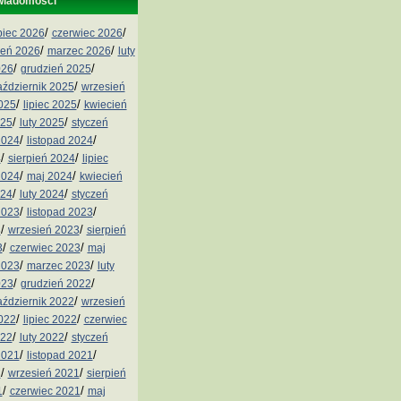
wiadomości
/
/
ipiec 2026
czerwiec 2026
/
/
ień 2026
marzec 2026
luty
/
/
026
grudzień 2025
/
aździernik 2025
wrzesień
/
/
2025
lipiec 2025
kwiecień
/
/
025
luty 2025
styczeń
/
/
2024
listopad 2024
/
/
4
sierpień 2024
lipiec
/
/
2024
maj 2024
kwiecień
/
/
024
luty 2024
styczeń
/
/
2023
listopad 2023
/
/
3
wrzesień 2023
sierpień
/
/
3
czerwiec 2023
maj
/
/
2023
marzec 2023
luty
/
/
023
grudzień 2022
/
aździernik 2022
wrzesień
/
/
2022
lipiec 2022
czerwiec
/
/
022
luty 2022
styczeń
/
/
2021
listopad 2021
/
/
1
wrzesień 2021
sierpień
/
/
1
czerwiec 2021
maj