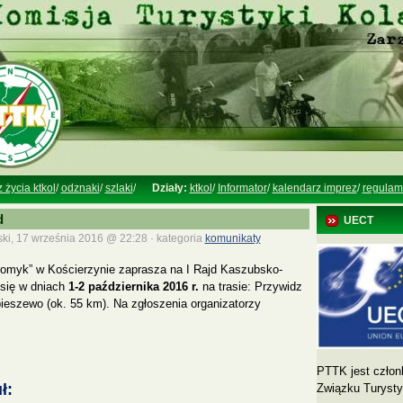
z życia ktkol
/
odznaki
/
szlaki
/
Działy:
ktkol
/
Informator
/
kalendarz imprez
/
regulam
d
UECT
ki, 17 września 2016 @ 22:28 · kategoria
komunikaty
myk” w Kościerzynie zaprasza na I Rajd Kaszubsko-
 się w dniach
1-2 października 2016 r.
na trasie: Przywidz
eszewo (ok. 55 km). Na zgłoszenia organizatorzy
PTTK jest człon
ł:
Związku Turyst