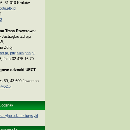
a 6, 31-010 Kraków
tg.pttk.pl
0
TG
na Trasa Rowerowa:
Jastrzębiu Zdroju
4B,
ie Zdrój
,
et.pl
pttkjz@alpha.pl
8, faks 32 475 16 70
ogowe odznaki UECT:
wa 59, 43-600 Jaworzno
@o2.pl
a odznak
kacyjne odznak turystyki