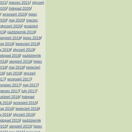
/
/
2021
marzec 2021
styczeń
/
/
2020
listopad 2020
/
/
0
wrzesień 2020
lipiec
/
/
2020
maj 2020
marzec
/
/
styczeń 2020
grudzień
/
/
019
październik 2019
/
/
sierpień 2019
lipiec 2019
/
/
aj 2019
kwiecień 2019
/
/
ty 2019
styczeń 2019
/
istopad 2018
październik
/
/
2018
sierpień 2018
lipiec
/
/
2018
maj 2018
kwiecień
/
/
018
luty 2018
styczeń
/
/
017
wrzesień 2017
/
/
zerwiec 2017
maj 2017
/
/
arzec 2017
luty 2017
/
udzień 2016
listopad
/
/
ik 2016
wrzesień 2016
/
/
aj 2016
kwiecień 2016
/
/
ty 2016
styczeń 2016
/
istopad 2015
październik
/
/
2015
sierpień 2015
lipiec