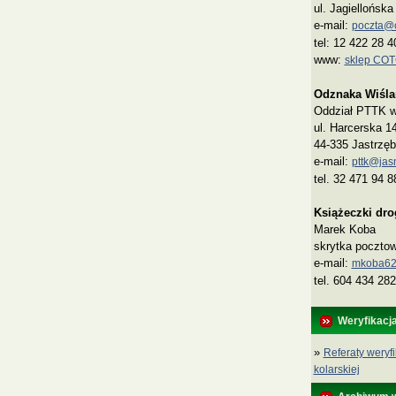
ul. Jagiellońsk
e-mail:
poczta@co
tel: 12 422 28 4
www:
sklep CO
Odznaka Wiśla
Oddział PTTK w 
ul. Harcerska 1
44-335 Jastrzęb
e-mail:
pttk@jasn
tel. 32 471 94 8
Książeczki dr
Marek Koba
skrytka poczto
e‑mail:
mkoba62
tel. 604 434 282
Weryfikacj
»
Referaty weryfi
kolarskiej