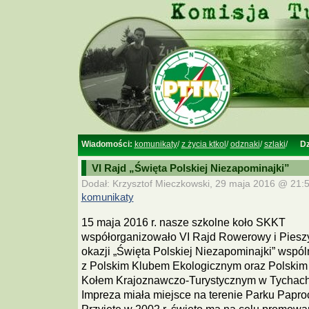
Wiadomości:
komunikaty
/
z życia ktkol
/
odznaki
/
szlaki
/
Dz
VI Rajd „Święta Polskiej Niezapominajki”
Dodał: Krzysztof Mieczkowski, 29 maja 2016 @ 21:5
komunikaty
15 maja 2016 r. nasze szkolne koło SKKT
współorganizowało VI Rajd Rowerowy i Piesz
okazji „Święta Polskiej Niezapominajki” wspól
z Polskim Klubem Ekologicznym oraz Polskim
Kołem Krajoznawczo-Turystycznym w Tychach
Impreza miała miejsce na terenie Parku Papr