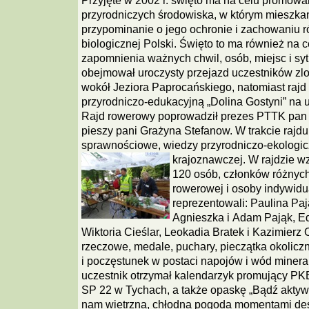
Przyjęte w 2002 r. święto ma na celu promow
przyrodniczych środowiska, w którym mieszka
przypominanie o jego ochronie i zachowaniu 
biologicznej Polski. Święto to ma również na 
zapomnienia ważnych chwil, osób, miejsc i sy
obejmował uroczysty przejazd uczestników zlo
wokół Jeziora Paprocańskiego, natomiast rajd
przyrodniczo-edukacyjną „Dolina Gostyni” na 
Rajd rowerowy poprowadził prezes PTTK pan 
pieszy pani Grażyna Stefanow. W trakcie rajdu
sprawnościowe, wiedzy przyrodniczo-ekologic
krajoznawczej.
W rajdzie wz
120 osób, członków różnych
rowerowej i osoby indywidu
reprezentowali: Paulina Pają
Agnieszka i Adam Pająk, E
Wiktoria Cieślar, Leokadia Bratek i Kazimierz
rzeczowe, medale, puchary, pieczątka okolic
i poczęstunek w postaci napojów i wód minera
uczestnik otrzymał kalendarzyk promujący PK
SP 22 w Tychach, a także opaskę „Bądź aktyw
nam wietrzna, chłodna pogoda momentami des