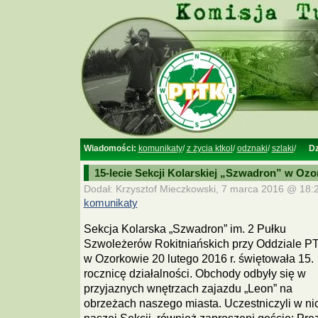
Wiadomości:
komunikaty
/
z życia ktkol
/
odznaki
/
szlaki
/
Dz
15-lecie Sekcji Kolarskiej „Szwadron” w Oz
Dodał: Krzysztof Mieczkowski, 7 marca 2016 @ 18:2
komunikaty
Sekcja Kolarska „Szwadron” im. 2 Pułku
Szwoleżerów Rokitniańskich przy Oddziale P
w Ozorkowie 20 lutego 2016 r. świętowała 15.
rocznicę działalności. Obchody odbyły się w
przyjaznych wnętrzach zajazdu „Leon” na
obrzeżach naszego miasta. Uczestniczyli w ni