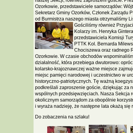
naszej Sekcji, również zaproszeni goście: Pr
Ozorkowie, przedstawiciele samorządów: Wój
Sekretarz Gminy Ozorków, Członek Zarządu Po
od Burmistrza naszego miasta otrzymaliśmy Lis
Gościliśmy również Przyjaci
Kolarzy im. Henryka Gintera
przedstawiciela Komisji Tury
PTTK Kol. Bernarda Milewsk
Chociszewa oraz radnego R
Ozorkowie. W czasie obchodów wspominaliśmy
działalność, która przebiega dwutorowo: oprócz
kolarsko-krajoznawczej ważne miejsce zajmuj
miejsc pamięci narodowej i uczestnictwo w ur
historyczno-patriotycznych. Tę ważną koegzys
podkreślali zaproszenie goście, dziękując za 
wspólnych przedsięwzięciach. Nasza Sekcja r
okolicznym samorządom za obopólnie korzyst
i wyraża nadzieję, że następne lata okażą się
Do zobaczenia na szlaku!