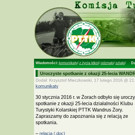
Wiadomości:
komunikaty
/
z życia ktkol
/
odznaki
/
szlaki
/
Dz
Uroczyste spotkanie z okazji 25-lecia WAN
Dodał: Krzysztof Mieczkowski, 17 lutego 2016 @ 21:
komunikaty
30 stycznia 2016 r. w Żorach odbyło się uroczy
spotkanie z okazji 25-lecia działalności Klubu
Turystyki Kolarskiej PTTK Wandrus Żory.
Zapraszamy do zapoznania się z relacją ze
spotkania.
–
relacja (.doc)