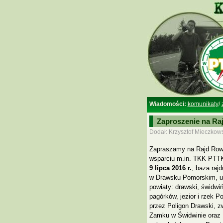
Wiadomości:
komunikaty
/
Zaproszenie na Ra
Dodał: Krzysztof Mieczkows
Zapraszamy na Rajd Rowe
wsparciu m.in. TKK PTTK
9 lipca 2016 r.
, baza raj
w Drawsku Pomorskim, ul
powiaty: drawski, świdwi
pagórków, jezior i rzek P
przez Poligon Drawski, 
Zamku w Świdwinie oraz