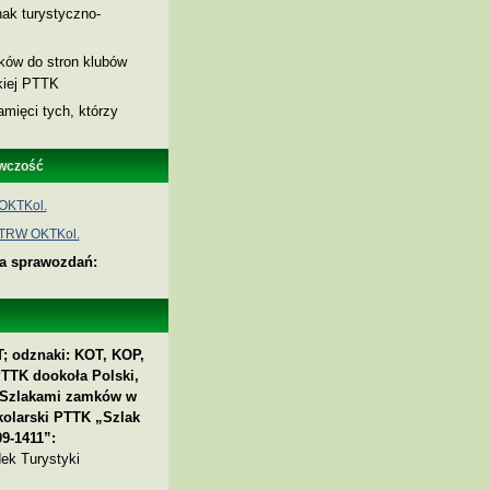
ak turystyczno-
nków do stron klubów
skiej PTTK
amięci tych, którzy
wczość
OKTKol.
 TRW OKTKol.
ia sprawozdań:
; odznaki: KOT, KOP,
PTTK dookoła Polski,
 „Szlakami zamków w
kolarski PTTK „Szlak
9-1411”:
ek Turystyki