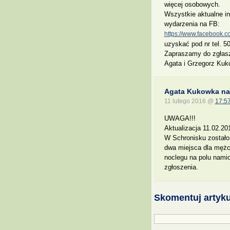
więcej osobowych.
Wszystkie aktualne in
wydarzenia na FB:
https://www.facebook
uzyskać pod nr tel. 5
Zapraszamy do zgłas
Agata i Grzegorz Ku
Agata Kukowka nap
11 lutego 2016 @
17:5
UWAGA!!!
Aktualizacja 11.02.20
W Schronisku zostało 
dwa miejsca dla mężc
noclegu na polu nam
zgłoszenia.
Skomentuj artyku