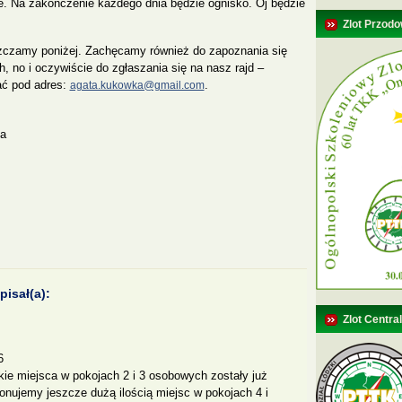
. Na zakończenie każdego dnia będzie ognisko. Oj będzie
Zlot Przodo
czamy poniżej. Zachęcamy również do zapoznania się
, no i oczywiście do zgłaszania się na nasz rajd –
ać pod adres:
.
agata.kukowka@gmail.com
ka
isał(a):
Zlot Centra
6
ie miejsca w pokojach 2 i 3 osobowych zostały już
nujemy jeszcze dużą ilością miejsc w pokojach 4 i