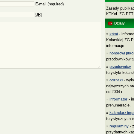
E-mail (required)
Zasady publikacj
KTKol. ZG PT
URI
Działy
»
- informa
ktkol
Kolarskiej ZG P
informacje.
»
honorowi ptkol
przodowników tu
»
-
przodownicy
turystyki kolars
»
- wyk
odznaki
najwyższych sto
od 2004 r.
»
- i
informator
prenumeracie.
»
kalendarz imp
turystycznych i
»
- z
regulaminy
przydatnych ka