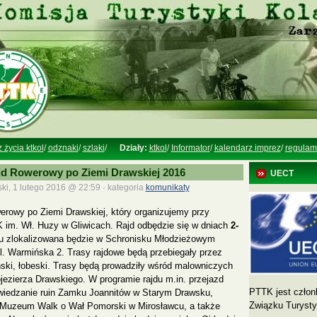
z życia ktkol
/
odznaki
/
szlaki
/
Działy:
ktkol
/
Informator
/
kalendarz imprez
/
regulam
jd Rowerowy po Ziemi Drawskiej 2016
UECT
ki, 1 lutego 2016 @ 22:59 · kategoria
komunikaty
rowy po Ziemi Drawskiej, który organizujemy przy
 im. Wł. Huzy w Gliwicach. Rajd odbędzie się w dniach
2-
du zlokalizowana będzie w Schronisku Młodzieżowym
. Warmińska 2. Trasy rajdowe będą przebiegały przez
ński, łobeski. Trasy będą prowadziły wśród malowniczych
ojezierza Drawskiego. W programie rajdu m.in. przejazd
PTTK jest człon
zwiedzanie ruin Zamku Joannitów w Starym Drawsku,
Związku Turyst
 Muzeum Walk o Wał Pomorski w Mirosławcu, a także