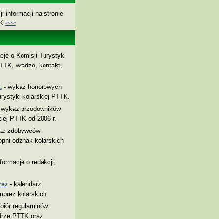
i informacji na stronie
TK
>>>
cje o Komisji Turystyki
TTK, władze, kontakt,
- wykaz honorowych
.
rystyki kolarskiej PTTK.
 wykaz przodowników
kiej PTTK od 2006 r.
az zdobywców
pni odznak kolarskich
nformacje o redakcji,
- kalendarz
rez
mprez kolarskich.
biór regulaminów
drze PTTK oraz