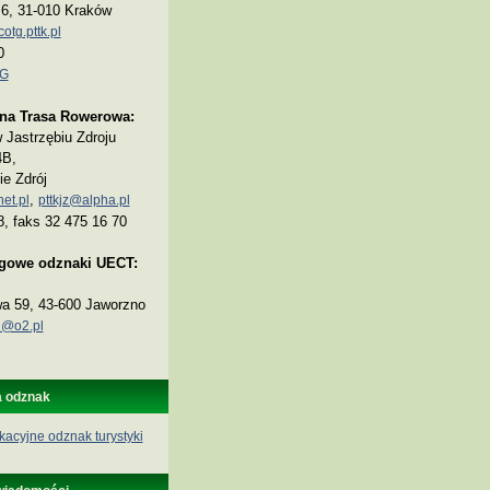
a 6, 31-010 Kraków
tg.pttk.pl
0
TG
na Trasa Rowerowa:
Jastrzębiu Zdroju
4B,
ie Zdrój
,
et.pl
pttkjz@alpha.pl
8, faks 32 475 16 70
ogowe odznaki UECT:
wa 59, 43-600 Jaworzno
@o2.pl
a odznak
kacyjne odznak turystyki