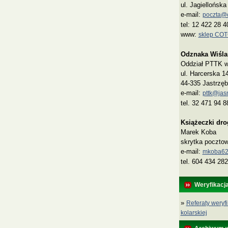
ul. Jagiellońsk
e-mail:
poczta@co
tel: 12 422 28 4
www:
sklep CO
Odznaka Wiśla
Oddział PTTK w 
ul. Harcerska 1
44-335 Jastrzęb
e-mail:
pttk@jasn
tel. 32 471 94 8
Książeczki dr
Marek Koba
skrytka poczto
e‑mail:
mkoba62
tel. 604 434 282
Weryfikacj
»
Referaty weryfi
kolarskiej