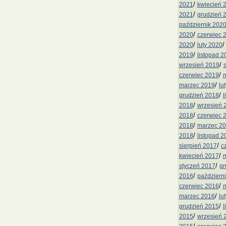
/
2021
kwiecień 
/
2021
grudzień 
październik 202
/
2020
czerwiec 
/
2020
luty 2020
/
2019
listopad 2
/
wrzesień 2019
/
czerwiec 2019
m
/
marzec 2019
lu
/
grudzień 2018
l
/
2018
wrzesień 
/
2018
czerwiec 
/
2018
marzec 2
/
2018
listopad 2
/
sierpień 2017
c
/
kwiecień 2017
m
/
styczeń 2017
gr
/
2016
październ
/
czerwiec 2016
m
/
marzec 2016
lu
/
grudzień 2015
l
/
2015
wrzesień 