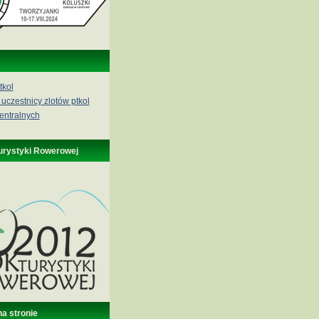
tkol
 uczestnicy zlotów ptkol
entralnych
urystyki Rowerowej
na stronie