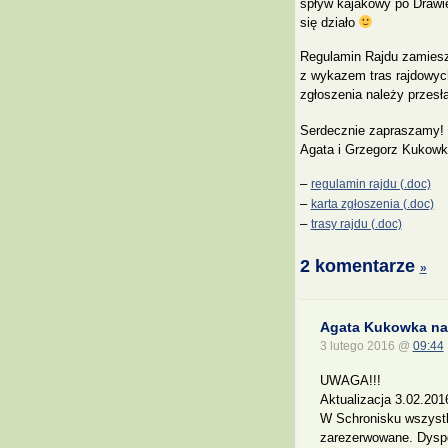
spływ kajakowy po Drawie
się działo
Regulamin Rajdu zamiesz
z wykazem tras rajdowych
zgłoszenia należy przesł
Serdecznie zapraszamy!
Agata i Grzegorz Kukow
–
regulamin rajdu (.doc)
–
karta zgłoszenia (.doc)
–
trasy rajdu (.doc)
2 komentarze
»
Agata Kukowka nap
3 lutego 2016 @
09:44
UWAGA!!!
Aktualizacja 3.02.201
W Schronisku wszystk
zarezerwowane. Dyspo