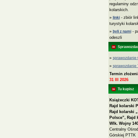
regulaminy odzn
kolarskich.
»
- zbiór li
linki
turystyki kolar
»
- p
byli z nami
odeszli
Sprawozda
»
sprawozdanie 
»
sprawozdanie
Termin złożen
31 III 2026
Tu kupisz
Książeczki KOT
Rajd kolarski 
Rajd kolarski
Polsce”, Rajd 
Wlk. Wojny 140
Centralny Ośrod
Górskiej PTTK