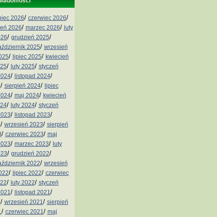
wiadomości
/
/
ipiec 2026
czerwiec 2026
/
/
ień 2026
marzec 2026
luty
/
/
026
grudzień 2025
/
aździernik 2025
wrzesień
/
/
2025
lipiec 2025
kwiecień
/
/
025
luty 2025
styczeń
/
/
2024
listopad 2024
/
/
4
sierpień 2024
lipiec
/
/
2024
maj 2024
kwiecień
/
/
024
luty 2024
styczeń
/
/
2023
listopad 2023
/
/
3
wrzesień 2023
sierpień
/
/
3
czerwiec 2023
maj
/
/
2023
marzec 2023
luty
/
/
023
grudzień 2022
/
aździernik 2022
wrzesień
/
/
2022
lipiec 2022
czerwiec
/
/
022
luty 2022
styczeń
/
/
2021
listopad 2021
/
/
1
wrzesień 2021
sierpień
/
/
1
czerwiec 2021
maj