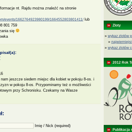
formacje nt. Rajdu można znaleźć na stronie
lub
.com/events/1662764923980199/1664552803801411/
08 801 759
Zloty
zania się
»
wykaz zlotów p
kowka
»
najwierniejsi
»
wykaz zlotów c
isał(a):
7
2012 Rok T
16
nam jeszcze siedem miejsc dla kobiet w pokoju 8-os. i
zyzn w pokoju 8-os. Przypominamy też o możliwości
iotowym przy Schronisku. Czekamy na Wasze
ł:
Imię / Nick (required)
Publikacja 