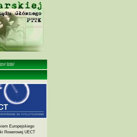
iny
/
linki
/
kiem Europejskiego
yki Rowerowej UECT