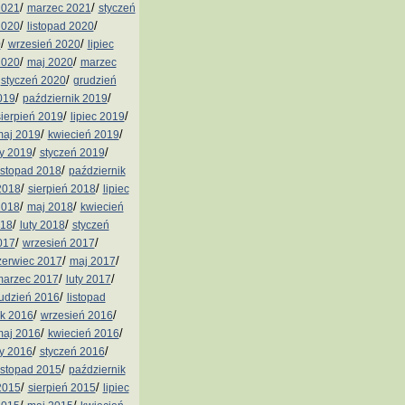
/
/
2021
marzec 2021
styczeń
/
/
2020
listopad 2020
/
/
0
wrzesień 2020
lipiec
/
/
2020
maj 2020
marzec
/
/
styczeń 2020
grudzień
/
/
019
październik 2019
/
/
sierpień 2019
lipiec 2019
/
/
aj 2019
kwiecień 2019
/
/
ty 2019
styczeń 2019
/
istopad 2018
październik
/
/
2018
sierpień 2018
lipiec
/
/
2018
maj 2018
kwiecień
/
/
018
luty 2018
styczeń
/
/
017
wrzesień 2017
/
/
zerwiec 2017
maj 2017
/
/
arzec 2017
luty 2017
/
udzień 2016
listopad
/
/
ik 2016
wrzesień 2016
/
/
aj 2016
kwiecień 2016
/
/
ty 2016
styczeń 2016
/
istopad 2015
październik
/
/
2015
sierpień 2015
lipiec