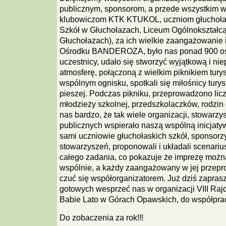
publicznym, sponsorom, a przede wszystkim w
klubowiczom KTK KTUKOL, uczniom głuchołas
Szkół w Głuchołazach, Liceum Ogólnokształ
Głuchołazach), za ich wielkie zaangażowanie i
Ośrodku BANDEROZA, było nas ponad 900 os
uczestnicy, udało się stworzyć wyjątkową i ni
atmosferę, połączoną z wielkim piknikiem tury
wspólnym ognisku, spotkali się miłośnicy turysty
pieszej. Podczas pikniku, przeprowadzono licz
młodzieży szkolnej, przedszkolaczków, rodzin 
nas bardzo, że tak wiele organizacji, stowarzysz
publicznych wspierało naszą wspólną inicjatyw
sami uczniowie głuchołaskich szkół, sponsorzy
stowarzyszeń, proponowali i układali scenar
całego zadania, co pokazuje że imprezę możn
wspólnie, a każdy zaangażowany w jej przepr
czuć się współorganizatorem. Już dziś zapras
gotowych wesprzeć nas w organizacji VIII Ra
Babie Lato w Górach Opawskich, do współpra
Do zobaczenia za rok!!!