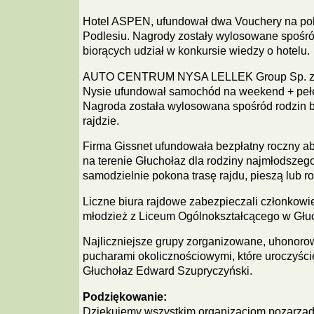
Hotel ASPEN, ufundował dwa Vouchery na pob
Podlesiu. Nagrody zostały wylosowane spośró
biorących udział w konkursie wiedzy o hotelu.
AUTO CENTRUM NYSA LELLEK Group Sp. z o.
Nysie ufundował samochód na weekend + pełen
Nagroda została wylosowana spośród rodzin b
rajdzie.
Firma Gissnet ufundowała bezpłatny roczny a
na terenie Głuchołaz dla rodziny najmłodszego
samodzielnie pokona trasę rajdu, pieszą lub 
Liczne biura rajdowe zabezpieczali członko
młodzież z Liceum Ogólnokształcącego w Głu
Najliczniejsze grupy zorganizowane, uhonoro
pucharami okolicznościowymi, które uroczyści
Głuchołaz Edward Szupryczyński.
Podziękowanie:
Dziękujemy wszystkim organizacjom pozarząd