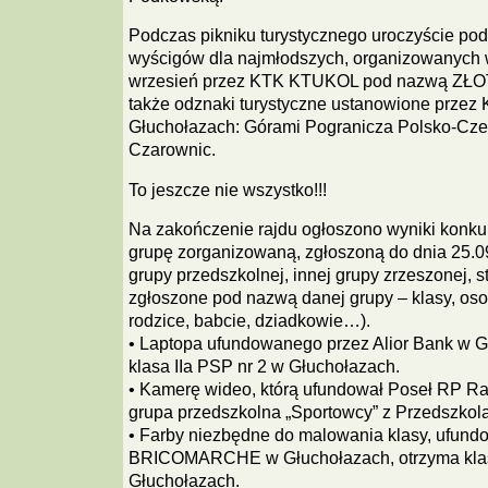
Podczas pikniku turystycznego uroczyście p
wyścigów dla najmłodszych, organizowanych 
wrzesień przez KTK KTUKOL pod nazwą ZŁ
także odznaki turystyczne ustanowione prze
Głuchołazach: Górami Pogranicza Polsko-Cze
Czarownic.
To jeszcze nie wszystko!!!
Na zakończenie rajdu ogłoszono wyniki konkur
grupę zorganizowaną, zgłoszoną do dnia 25.09.
grupy przedszkolnej, innej grupy zrzeszonej, s
zgłoszone pod nazwą danej grupy – klasy, oso
rodzice, babcie, dziadkowie…).
• Laptopa ufundowanego przez Alior Bank w G
klasa IIa PSP nr 2 w Głuchołazach.
• Kamerę wideo, którą ufundował Poseł RP Ra
grupa przedszkolna „Sportowcy” z Przedszkol
• Farby niezbędne do malowania klasy, ufund
BRICOMARCHE w Głuchołazach, otrzyma klas
Głuchołazach.