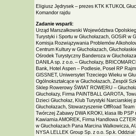
Eligiusz Jędrysek – prezes KTK KTUKOL Głu
Komandor rajdu
Zadanie wsparli:
Urząd Marszałkowski Województwa Opolskiego
Turystyki i Sportu w Głuchołazach, GOSiR w 
Komisja Rozwiązywania Problemów Alkoholo
Centrum Kultury w Głuchołazach, Głuchołaskie
Ośrodek Turystyczny Banderoza w Głuchoł
DANILA sp. z o.o. – Głuchołazy, BRICOMARCH
Bank, Hotel Aspen – Podlesie, Poseł RP Rajmu
GISSNET, Uniwersytet Trzeciego Wieku w Głu
Ogólnokształcące w Głuchołazach, Zespół Szk
Sklep Rowerowy ŚWIAT ROWERU – Głuchoła
Głuchołazy, Firma PAINTBALL GAROTA, Towar
Dzieci Głuchołaz, Klub Turystyki Narciarskiej
Głuchołazach, Stowarzyszenie OffRoad Team 
Twórczej Zabawy DWA KROKI, klasa IIb PSP n
Kawiarnia AMOREK, Firma Handlowa CZT
w Głuchołazach Pana Marcina Walkowicza
NYSA LELLEK Group Sp. z o.o. Sp.k. Oddział