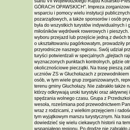
startu VII Wojewódzkiego Rajdu Kolarsko-Pi
GÓRACH OPAWSKICH”. Impreza zorganizowan
wsparciu i pomocy wielu instytucji publicznych
pozarządowych, a także sponsorów i osób pr
była do wszystkich turystów indywidualnych i 
miłośników wędrówek rowerowych i pieszych. 
wyboru przejazd lub przejście jedną z dwóch tr
o ukształtowaniu pagórkowatym, prowadziły pr
przyrodnicze naszego regionu. Swój udział prz
turyści potwierdzali w specjalnych „glejtach r
wyznaczonych punktach kontrolnych, gdzie ot
okolicznościowe pieczątki. Na trasę pieszą z
uczniów ZS w Głuchołazach z przewodnikiem 
osób, w tym wiele grup zorganizowanych, repr
terenu gminy Głuchołazy. Nie zabrakło także n
którzy odkrywają uroki turystyki oraz aktywnej 
spędzania wolnego czasu. Grupa z Przedszkola
wesoła, roześmiana pod przewodnictwem Pani
wraz z rodzicami, z wielkim przejęciem i radoś
tym wyjątkowym marszu turystycznym. Na trasi
dowiedzieć się wielu ciekawych historii na te
wspaniałego regionu. Po drodze nie zabrakło a