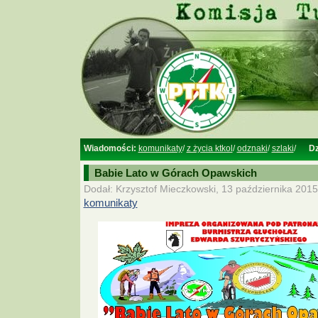
Wiadomości:
komunikaty
/
z życia ktkol
/
odznaki
/
szlaki
/
Dz
Babie Lato w Górach Opawskich
Dodał: Krzysztof Mieczkowski, 13 października 2015
komunikaty