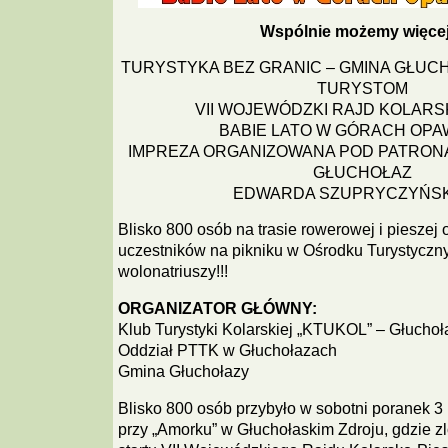
Wspólnie możemy więcej
TURYSTYKA BEZ GRANIC – GMINA GŁUC
TURYSTOM
VII WOJEWÓDZKI RAJD KOLARS
BABIE LATO W GÓRACH OPA
IMPREZA ORGANIZOWANA POD PATRON
GŁUCHOŁAZ
EDWARDA SZUPRYCZYŃS
Blisko 800 osób na trasie rowerowej i pieszej 
uczestników na pikniku w Ośrodku Turysty
wolonatriuszy!!!
ORGANIZATOR GŁÓWNY:
Klub Turystyki Kolarskiej „KTUKOL” – Głuchoł
Oddział PTTK w Głuchołazach
Gmina Głuchołazy
Blisko 800 osób przybyło w sobotni poranek 3 
przy „Amorku” w Głuchołaskim Zdroju, gdzie z