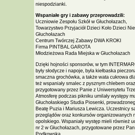
niespodzianki.
Wspaniałe gry i zabawy przeprowadzili:
Uczniowie Zespołu Szkół w Głuchołazach,
Towarzystwo Przyjaciół Dzieci Koło Dzieci N
Głuchołazach
Centrum Twórczej Zabawy DWA KROKI
Firma PINTBAL GAROTA
Młodzieżowa Rada Miejska w Głuchołazach
Dzięki hojności sponsorów, w tym INTERMA
były słodycze i napoje, była kiełbaska pieczon
smaczna grochówka, a także wata cukrowa dla
też wspaniały smalec z pysznym chlebem ora
przygotowany przez Panie z Uniwersytetu Trz
Atmosferę podczas pikniku umilały występy m
Głuchołaskiego Studia Piosenki, prowadzoneg
Beatę Puzia i Mariusza Lewicza. Uczestnicy s
przeglądów oraz konkursów organizowanych na
opolskiego. Wspaniały występ mieli również u
nr 2 w Głuchołazach, przygotowane przez Pan
Podkowską.