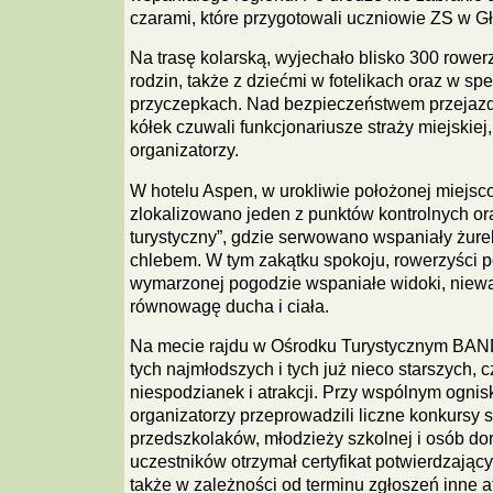
czarami, które przygotowali uczniowie ZS w G
Na trasę kolarską, wyjechało blisko 300 rower
rodzin, także z dziećmi w fotelikach oraz w sp
przyczepkach. Nad bezpieczeństwem przejaz
kółek czuwali funkcjonariusze straży miejskiej, 
organizatorzy.
W hotelu Aspen, w urokliwie położonej miejsc
zlokalizowano jeden z punktów kontrolnych or
turystyczny”, gdzie serwowano wspaniały żurek
chlebem. W tym zakątku spokoju, rowerzyści p
wymarzonej pogodzie wspaniałe widoki, niewąt
równowagę ducha i ciała.
Na mecie rajdu w Ośrodku Turystycznym BAN
tych najmłodszych i tych już nieco starszych, 
niespodzianek i atrakcji. Przy wspólnym ogni
organizatorzy przeprowadzili liczne konkursy
przedszkolaków, młodzieży szkolnej i osób do
uczestników otrzymał certyfikat potwierdzający 
także w zależności od terminu zgłoszeń inne a