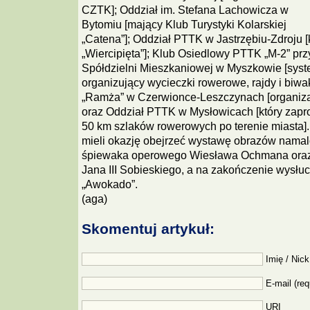
CZTK]; Oddział im. Stefana Lachowicza w
Bytomiu [mający Klub Turystyki Kolarskiej
„Catena”]; Oddział PTTK w Jastrzębiu-Zdroju [
„Wiercipięta”]; Klub Osiedlowy PTTK „M-2” pr
Spółdzielni Mieszkaniowej w Myszkowie [syst
organizujący wycieczki rowerowe, rajdy i biwa
„Ramża” w Czerwionce-Leszczynach [organizat
oraz Oddział PTTK w Mysłowicach [który zapro
50 km szlaków rowerowych po terenie miasta].
mieli okazję obejrzeć wystawę obrazów nama
śpiewaka operowego Wiesława Ochmana oraz 
Jana III Sobieskiego, a na zakończenie wysłu
„Awokado”.
(aga)
Skomentuj artykuł:
Imię / Nick
E-mail (req
URI