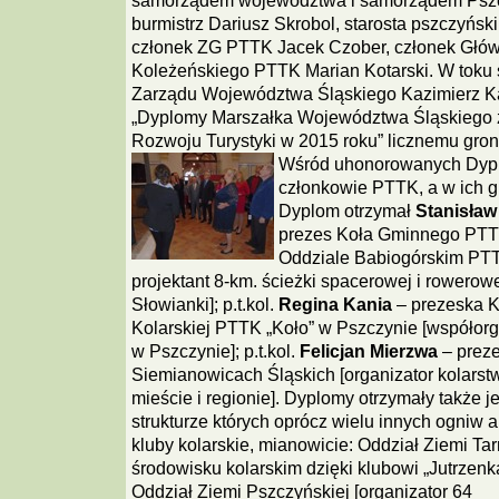
samorządem województwa i samorządem Pszczy
burmistrz Dariusz Skrobol, starosta pszczyńsk
członek ZG PTTK Jacek Czober, członek Głó
Koleżeńskiego PTTK Marian Kotarski. W toku 
Zarządu Województwa Śląskiego Kazimierz Ka
„Dyplomy Marszałka Województwa Śląskiego z
Rozwoju Turystyki w 2015 roku” licznemu gronu 
Wśród uhonorowanych Dypl
członkowie PTTK, a w ich gr
Dyplom otrzymał
Stanisław
prezes Koła Gminnego PTTK
Oddziale Babiogórskim PTTK
projektant 8-km. ścieżki spacerowej i rowerow
Słowianki]; p.t.kol.
Regina Kania
– prezeska K
Kolarskiej PTTK „Koło” w Pszczynie [współor
w Pszczynie]; p.t.kol.
Felicjan Mierzwa
– prez
Siemianowicach Śląskich [organizator kolarst
mieście i regionie]. Dyplomy otrzymały także 
strukturze których oprócz wielu innych ogniw a
kluby kolarskie, mianowicie: Oddział Ziemi Ta
środowisku kolarskim dzięki klubowi „Jutrzenka
Oddział Ziemi Pszczyńskiej [organizator 64