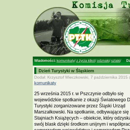
Wiadomości:
komunikaty
/
z życia ktkol
/
odznaki
/
szlaki
/
Dz
Dzień Turystyki w Śląskiem
Dodał: Krzysztof Mieczkowski, 7 października 2015 
komunikaty
25 września 2015 r. w Pszczynie odbyło się
wojewódzkie spotkanie z okazji Światowego 
Turystyki zorganizowane przez Śląski Urząd
Marszałkowski. Na spotkanie, odbywające się
Stajniach Książęcych – obiekcie, który odzysk
swój blask dzięki środkom unijnym i współpra