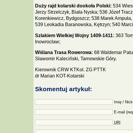
Duży rajd kolarski dookoła Polski:
534 Wiesł
Jerzy Strzelczyk, Biała Nyska; 536 Józef Trac
Korenkiewicz, Bydgoszcz; 538 Marek Ampuła, 
539 Leokadia Baranowska, Kętrzyn; 540 Marci
Szlakiem Wielkiej Wojny 1409-1411:
363 Tom
Inowrocław;
Wiślana Trasa Rowerowa:
68 Waldemar Patur
Sławomir Kaleciński, Tarnowskie Góry.
Kierownik CRW KTKol. ZG PTTK
dr Marian KOT-Kotarski
Skomentuj artykuł:
Imię / Nick
E-mail (req
URI