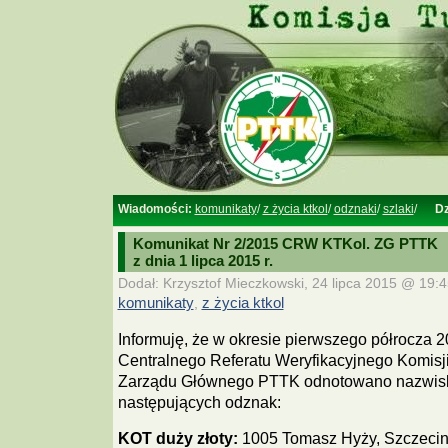
Wiadomości:
komunikaty
/
z życia ktkol
/
odznaki
/
szlaki
/
Dz
Komunikat Nr 2/2015 CRW KTKol. ZG PTTK
z dnia 1 lipca 2015 r.
Dodał: Krzysztof Mieczkowski, 24 lipca 2015 @ 19:4
komunikaty
,
z życia ktkol
Informuję, że w okresie pierwszego półrocza 2
Centralnego Referatu Weryfikacyjnego Komisji 
Zarządu Głównego PTTK odnotowano nazwi
następujących odznak:
KOT duży złoty:
1005 Tomasz Hyży, Szczecin;