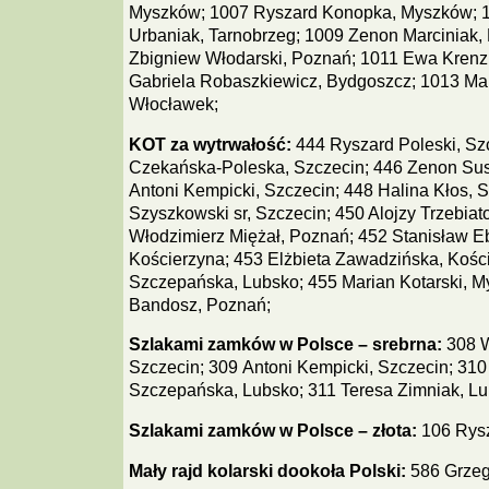
Myszków; 1007 Ryszard Konopka, Myszków; 
Urbaniak, Tarnobrzeg; 1009 Zenon Marciniak,
Zbigniew Włodarski, Poznań; 1011 Ewa Krenz
Gabriela Robaszkiewicz, Bydgoszcz; 1013 Ma
Włocławek;
KOT za wytrwałość:
444 Ryszard Poleski, Sz
Czekańska-Poleska, Szczecin; 446 Zenon Susk
Antoni Kempicki, Szczecin; 448 Halina Kłos, 
Szyszkowski sr, Szczecin; 450 Alojzy Trzebiat
Włodzimierz Miężał, Poznań; 452 Stanisław Eb
Kościerzyna; 453 Elżbieta Zawadzińska, Kośc
Szczepańska, Lubsko; 455 Marian Kotarski, 
Bandosz, Poznań;
Szlakami zamków w Polsce – srebrna:
308 W
Szczecin; 309 Antoni Kempicki, Szczecin; 310
Szczepańska, Lubsko; 311 Teresa Zimniak, Lu
Szlakami zamków w Polsce – złota:
106 Rysz
Mały rajd kolarski dookoła Polski:
586 Grzego