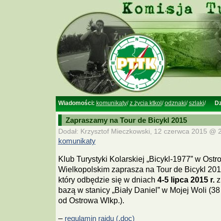
Wiadomości:
komunikaty
/
z życia ktkol
/
odznaki
/
szlaki
/
Dz
Zapraszamy na Tour de Bicykl 2015
Dodał: Krzysztof Mieczkowski, 12 czerwca 2015 @ 2
komunikaty
Klub Turystyki Kolarskiej „Bicykl-1977” w Ostr
Wielkopolskim zaprasza na Tour de Bicykl 201
który odbędzie się w dniach
4-5 lipca 2015 r.
z
bazą w stanicy „Biały Daniel” w Mojej Woli (3
od Ostrowa Wlkp.).
–
regulamin rajdu (.doc)