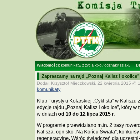
Wiadomości:
komunikaty
/
z życia ktkol
/
odznaki
/
szlaki
/
Dz
Zapraszamy na rajd „Poznaj Kalisz i okolice”
Dodał: Krzysztof Mieczkowski, 22 kwietnia 2015 @ 1
komunikaty
Klub Turystyki Kolarskiej „Cyklista” w Kaliszu
edycję rajdu „Poznaj Kalisz i okolice”, który w
w dniach
od 10 do 12 lipca 2015 r.
W programie przewidziano m.in. 2 trasy rower
Kalisza, ognisko „Na Końcu Świata”, konkursy 
regeneracyjne. Wśród świadczeń dla uczestn