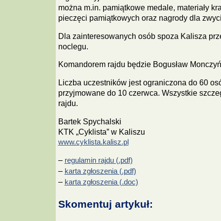
można m.in. pamiątkowe medale, materiały kr
pieczęci pamiątkowych oraz nagrody dla zwy
Dla zainteresowanych osób spoza Kalisza pr
noclegu.
Komandorem rajdu będzie Bogusław Monczyń
Liczba uczestników jest ograniczona do 60 os
przyjmowane do 10 czerwca. Wszystkie szczeg
rajdu.
Bartek Spychalski
KTK „Cyklista” w Kaliszu
www.cyklista.kalisz.pl
–
regulamin rajdu (.pdf)
–
karta zgłoszenia (.pdf)
–
karta zgłoszenia (.doc)
Skomentuj artykuł: