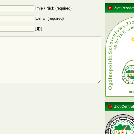
Imię / Nick (required)
Zlot Przodo
E-mail (required)
URI
Zlot Centra