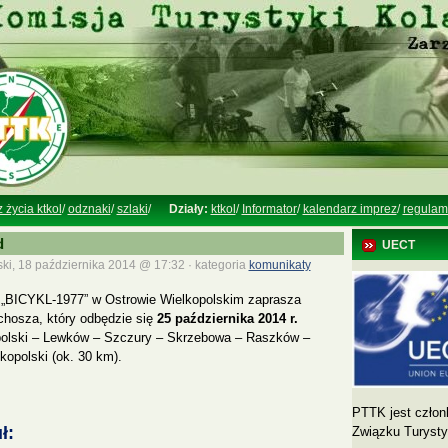
z życia ktkol
/
odznaki
/
szlaki
/
Działy:
ktkol
/
Informator
/
kalendarz imprez
/
regulam
d
UECT
ki, 18 października 2014 @ 17:32 · kategoria
komunikaty
j „BICYKL-1977” w Ostrowie Wielkopolskim zaprasza
chosza, który odbędzie się
25 października 2014 r.
opolski – Lewków – Szczury – Skrzebowa – Raszków –
opolski (ok. 30 km).
PTTK jest człon
ł:
Związku Turyst