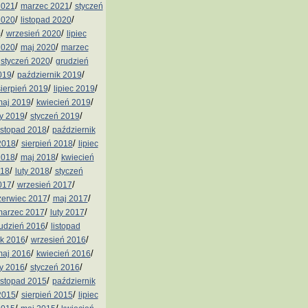
/
/
2021
marzec 2021
styczeń
/
/
2020
listopad 2020
/
/
0
wrzesień 2020
lipiec
/
/
2020
maj 2020
marzec
/
/
styczeń 2020
grudzień
/
/
019
październik 2019
/
/
sierpień 2019
lipiec 2019
/
/
aj 2019
kwiecień 2019
/
/
ty 2019
styczeń 2019
/
istopad 2018
październik
/
/
2018
sierpień 2018
lipiec
/
/
2018
maj 2018
kwiecień
/
/
018
luty 2018
styczeń
/
/
017
wrzesień 2017
/
/
zerwiec 2017
maj 2017
/
/
arzec 2017
luty 2017
/
udzień 2016
listopad
/
/
ik 2016
wrzesień 2016
/
/
aj 2016
kwiecień 2016
/
/
ty 2016
styczeń 2016
/
istopad 2015
październik
/
/
2015
sierpień 2015
lipiec