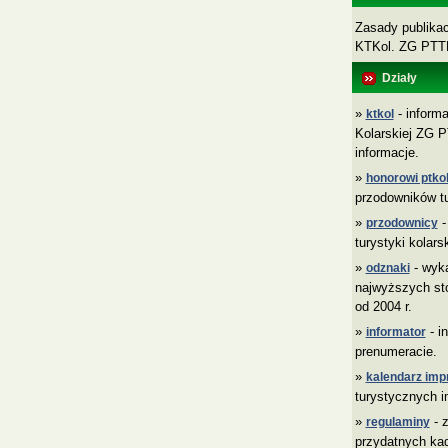
Zasady publikacj
KTKol. ZG PT
Działy
»
- informa
ktkol
Kolarskiej ZG P
informacje.
»
honorowi ptkol
przodowników tu
»
-
przodownicy
turystyki kolars
»
- wyk
odznaki
najwyższych sto
od 2004 r.
»
- i
informator
prenumeracie.
»
kalendarz imp
turystycznych i
»
- z
regulaminy
przydatnych ka