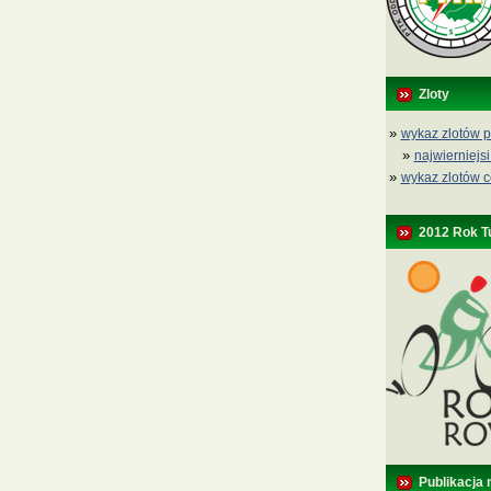
Zloty
»
wykaz zlotów p
»
najwierniejsi
»
wykaz zlotów c
2012 Rok T
Publikacja 