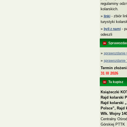
regulaminy odzn
kolarskich.
»
- zbiór li
linki
turystyki kolar
»
- p
byli z nami
odeszli
Sprawozda
»
sprawozdanie 
»
sprawozdanie
Termin złożen
31 III 2026
Tu kupisz
Książeczki KOT
Rajd kolarski 
Rajd kolarski
Polsce”, Rajd 
Wlk. Wojny 140
Centralny Ośrod
Górskiej PTTK