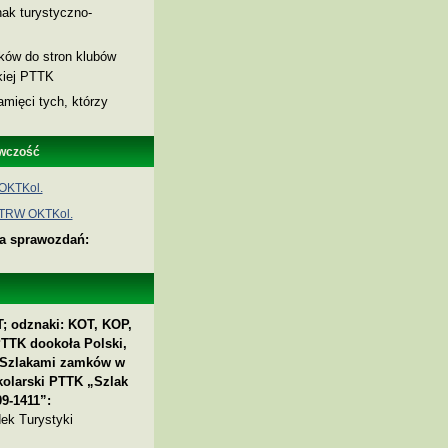
ak turystyczno-
nków do stron klubów
skiej PTTK
amięci tych, którzy
wczość
OKTKol.
 TRW OKTKol.
ia sprawozdań:
; odznaki: KOT, KOP,
PTTK dookoła Polski,
 „Szlakami zamków w
kolarski PTTK „Szlak
9-1411”:
ek Turystyki