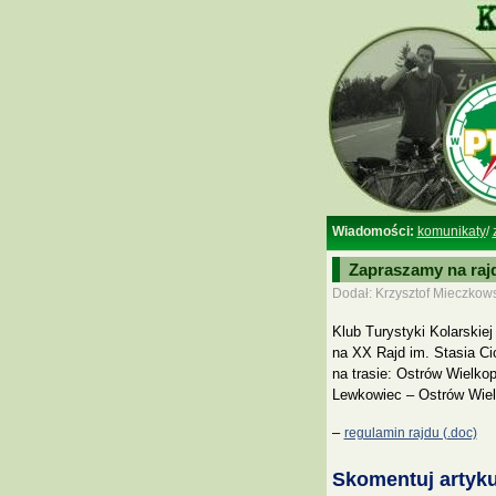
Wiadomości:
komunikaty
/
Zapraszamy na raj
Dodał: Krzysztof Mieczkows
Klub Turystyki Kolarskie
na XX Rajd im. Stasia Ci
na trasie: Ostrów Wielk
Lewkowiec – Ostrów Wielk
–
regulamin rajdu (.doc)
Skomentuj artyku