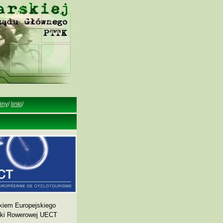
iny
/
linki
/
kiem Europejskiego
yki Rowerowej UECT