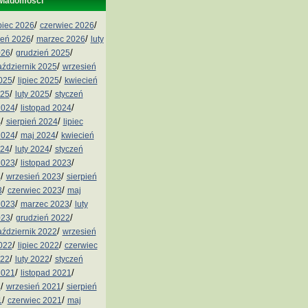
wiadomości
/
/
ipiec 2026
czerwiec 2026
/
/
ień 2026
marzec 2026
luty
/
/
026
grudzień 2025
/
aździernik 2025
wrzesień
/
/
2025
lipiec 2025
kwiecień
/
/
025
luty 2025
styczeń
/
/
2024
listopad 2024
/
/
4
sierpień 2024
lipiec
/
/
2024
maj 2024
kwiecień
/
/
024
luty 2024
styczeń
/
/
2023
listopad 2023
/
/
3
wrzesień 2023
sierpień
/
/
3
czerwiec 2023
maj
/
/
2023
marzec 2023
luty
/
/
023
grudzień 2022
/
aździernik 2022
wrzesień
/
/
2022
lipiec 2022
czerwiec
/
/
022
luty 2022
styczeń
/
/
2021
listopad 2021
/
/
1
wrzesień 2021
sierpień
/
/
1
czerwiec 2021
maj