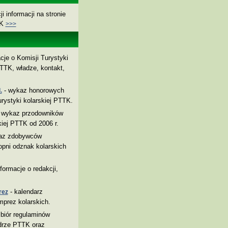
i informacji na stronie
TK
>>>
cje o Komisji Turystyki
TTK, władze, kontakt,
- wykaz honorowych
.
rystyki kolarskiej PTTK.
 wykaz przodowników
kiej PTTK od 2006 r.
az zdobywców
pni odznak kolarskich
nformacje o redakcji,
- kalendarz
rez
mprez kolarskich.
biór regulaminów
drze PTTK oraz