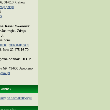
a 6, 31-010 Kraków
tg.pttk.pl
0
TG
na Trasa Rowerowa:
Jastrzębiu Zdroju
4B,
ie Zdrój
,
et.pl
pttkjz@alpha.pl
8, faks 32 475 16 70
ogowe odznaki UECT:
wa 59, 43-600 Jaworzno
@o2.pl
a odznak
kacyjne odznak turystyki