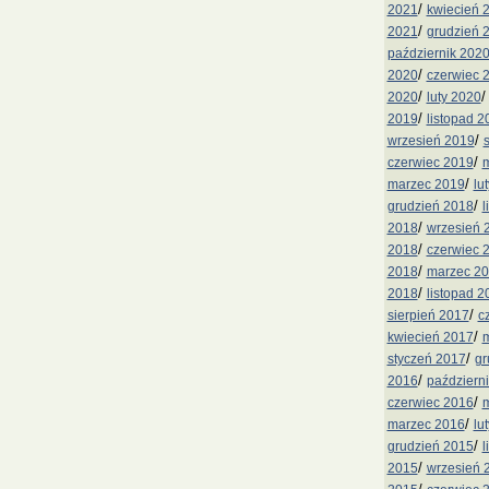
/
2021
kwiecień 
/
2021
grudzień 
październik 202
/
2020
czerwiec 
/
2020
luty 2020
/
2019
listopad 2
/
wrzesień 2019
/
czerwiec 2019
m
/
marzec 2019
lu
/
grudzień 2018
l
/
2018
wrzesień 
/
2018
czerwiec 
/
2018
marzec 2
/
2018
listopad 2
/
sierpień 2017
c
/
kwiecień 2017
m
/
styczeń 2017
gr
/
2016
październ
/
czerwiec 2016
m
/
marzec 2016
lu
/
grudzień 2015
l
/
2015
wrzesień 