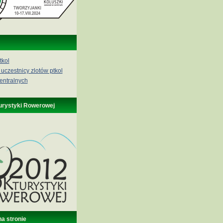
tkol
 uczestnicy zlotów ptkol
entralnych
urystyki Rowerowej
na stronie