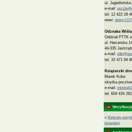
ul. Jagiellońsk
e-mail:
poczta@co
tel: 12 422 28 4
www:
sklep CO
Odznaka Wiśla
Oddział PTTK w 
ul. Harcerska 1
44-335 Jastrzęb
e-mail:
pttk@jasn
tel. 32 471 94 8
Książeczki dr
Marek Koba
skrytka poczto
e‑mail:
mkoba62
tel. 604 434 282
Weryfikacj
»
Referaty weryfi
kolarskiej