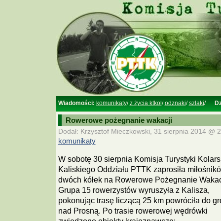
Wiadomości:
komunikaty
/
z życia ktkol
/
odznaki
/
szlaki
/
Dz
Rowerowe pożegnanie wakacji
Dodał: Krzysztof Mieczkowski, 31 sierpnia 2014 @ 2
komunikaty
W sobotę 30 sierpnia Komisja Turystyki Kolars
Kaliskiego Oddziału PTTK zaprosiła miłośnik
dwóch kółek na Rowerowe Pożegnanie Wakacj
Grupa 15 rowerzystów wyruszyła z Kalisza,
pokonując trasę liczącą 25 km powróciła do g
nad Prosną. Po trasie rowerowej wędrówki