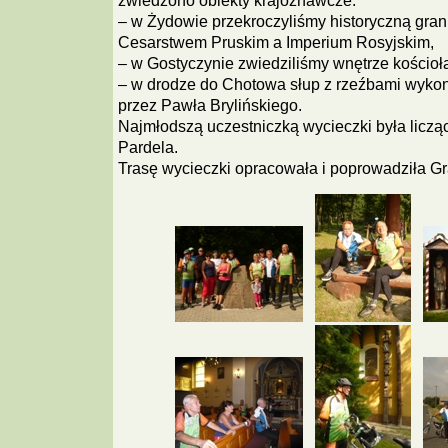
zwiedzono obiekty krajoznawcze:
– w Żydowie przekroczyliśmy historyczną gra
Cesarstwem Pruskim a Imperium Rosyjskim,
– w Gostyczynie zwiedziliśmy wnętrze kościoła
– w drodze do Chotowa słup z rzeźbami wyko
przez Pawła Brylińskiego.
Najmłodszą uczestniczką wycieczki była licząc
Pardela.
Trasę wycieczki opracowała i poprowadziła G