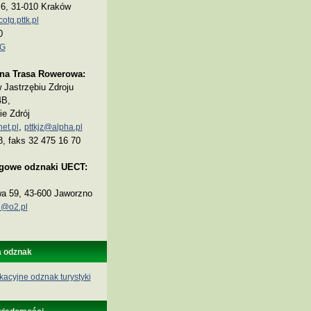
a 6, 31-010 Kraków
tg.pttk.pl
0
TG
na Trasa Rowerowa:
Jastrzębiu Zdroju
4B,
ie Zdrój
,
et.pl
pttkjz@alpha.pl
8, faks 32 475 16 70
ogowe odznaki UECT:
wa 59, 43-600 Jaworzno
@o2.pl
a odznak
kacyjne odznak turystyki