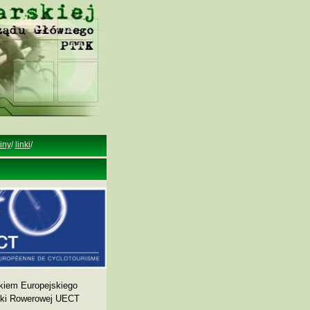
iny
/
linki
/
kiem Europejskiego
yki Rowerowej UECT