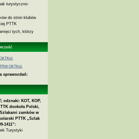
ak turystyczno-
nków do stron klubów
skiej PTTK
amięci tych, którzy
wczość
OKTKol.
 TRW OKTKol.
ia sprawozdań:
; odznaki: KOT, KOP,
PTTK dookoła Polski,
 „Szlakami zamków w
kolarski PTTK „Szlak
9-1411”:
ek Turystyki