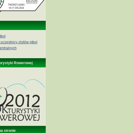
tkol
 uczestnicy zlotów ptkol
entralnych
urystyki Rowerowej
na stronie