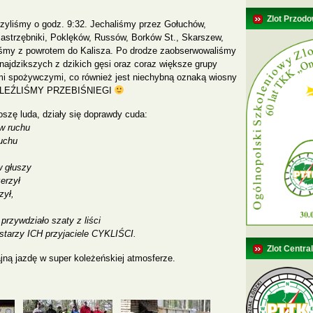
Zlot Przodo
zyliśmy o godz. 9:32. Jechaliśmy przez Gołuchów,
astrzębniki, Poklęków, Russów, Borków St., Skarszew,
iśmy z powrotem do Kalisza. Po drodze zaobserwowaliśmy
najdzikszych z dzikich gęsi oraz coraz większe grupy
i spożywczymi, co również jest niechybną oznaką wiosny
ZNALEŹLIŚMY PRZEBIŚNIEGI
szę luda, działy się doprawdy cuda:
w ruchu
zuchu
w głuszy
erzył
zył,
przywdziało szaty z liści
 starzy ICH przyjaciele CYKLIŚCI.
Zlot Centra
jną jazdę w super koleżeńskiej atmosferze.