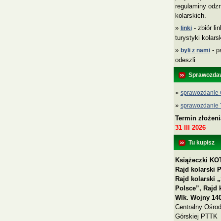
regulaminy odzn
kolarskich.
»
- zbiór li
linki
turystyki kolar
»
- p
byli z nami
odeszli
Sprawozda
»
sprawozdanie 
»
sprawozdanie
Termin złożen
31 III 2026
Tu kupisz
Książeczki KOT
Rajd kolarski 
Rajd kolarski
Polsce”, Rajd 
Wlk. Wojny 140
Centralny Ośrod
Górskiej PTTK