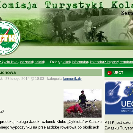
z życia ktkol
/
odznaki
/
szlaki
/
Działy:
ktkol
/
Informator
/
kalendarz imprez
/
regulam
łuchowa
UECT
ki, 27 lutego 2014 @ 18:03 · kategoria
komunikaty
a?
produkcji kolega Jacek, członek Klubu „Cyklista” w Kaliszu
PTTK jest człon
ywnego wypoczynku na przejażdżkę rowerową po okolicach
Związku Turyst