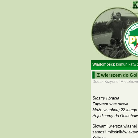
Wiadomości:
komunikaty
/
Z wierszem do Go
Dodał: Krzysztof Mieczkows
Siostry i bracia
Zapytam w te słowa
Może w sobotę 22 lutego
Pojedziemy do Gołuchow
Słowami wiersza własnej 
zaprosił miłośników akt
Kalisza.