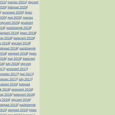
/
/
2021
marzec 2021
styczeń
/
/
2020
listopad 2020
/
/
0
wrzesień 2020
lipiec
/
/
2020
maj 2020
marzec
/
/
styczeń 2020
grudzień
/
/
019
październik 2019
/
/
sierpień 2019
lipiec 2019
/
/
aj 2019
kwiecień 2019
/
/
ty 2019
styczeń 2019
/
istopad 2018
październik
/
/
2018
sierpień 2018
lipiec
/
/
2018
maj 2018
kwiecień
/
/
018
luty 2018
styczeń
/
/
017
wrzesień 2017
/
/
zerwiec 2017
maj 2017
/
/
arzec 2017
luty 2017
/
udzień 2016
listopad
/
/
ik 2016
wrzesień 2016
/
/
aj 2016
kwiecień 2016
/
/
ty 2016
styczeń 2016
/
istopad 2015
październik
/
/
2015
sierpień 2015
lipiec