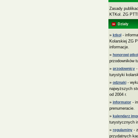
Zasady publikacj
KTKol. ZG PT
Działy
»
- informa
ktkol
Kolarskiej ZG P
informacje.
»
honorowi ptkol
przodowników tu
»
-
przodownicy
turystyki kolars
»
- wyk
odznaki
najwyższych sto
od 2004 r.
»
- i
informator
prenumeracie.
»
kalendarz imp
turystycznych i
»
- z
regulaminy
przydatnych ka