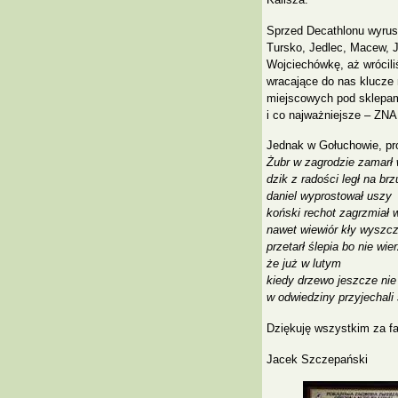
Sprzed Decathlonu wyrus
Tursko, Jedlec, Macew, J
Wojciechówkę, aż wrócil
wracające do nas klucze 
miejscowych pod sklepam
i co najważniejsze – 
Jednak w Gołuchowie, pro
Żubr w zagrodzie zamarł 
dzik z radości legł na br
daniel wyprostował uszy
koński rechot zagrzmiał 
nawet wiewiór kły wyszcz
przetarł ślepia bo nie wier
że już w lutym
kiedy drzewo jeszcze nie 
w odwiedziny przyjechali
Dziękuję wszystkim za fa
Jacek Szczepański