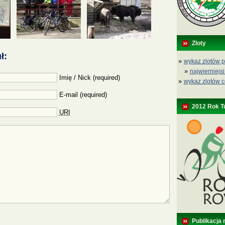
Zloty
ł:
»
wykaz zlotów p
»
najwierniejsi
Imię / Nick (required)
»
wykaz zlotów c
E-mail (required)
2012 Rok T
URI
Publikacja 