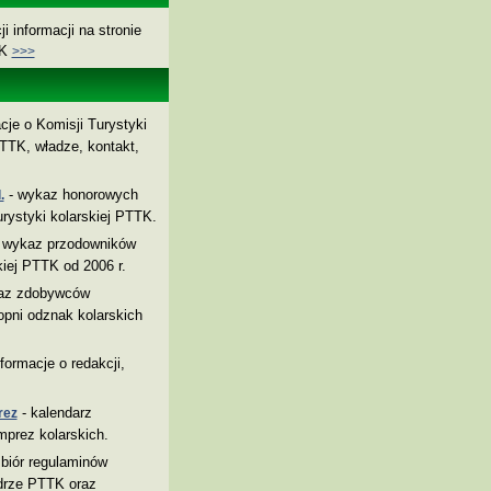
i informacji na stronie
TK
>>>
cje o Komisji Turystyki
TTK, władze, kontakt,
- wykaz honorowych
.
rystyki kolarskiej PTTK.
 wykaz przodowników
kiej PTTK od 2006 r.
az zdobywców
pni odznak kolarskich
nformacje o redakcji,
- kalendarz
rez
mprez kolarskich.
biór regulaminów
drze PTTK oraz