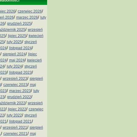
wiadomości
/
/
ipiec 2026
czerwiec 2026
/
/
ień 2026
marzec 2026
luty
/
/
026
grudzień 2025
/
aździernik 2025
wrzesień
/
/
2025
lipiec 2025
kwiecień
/
/
025
luty 2025
styczeń
/
/
2024
listopad 2024
/
/
4
sierpień 2024
lipiec
/
/
2024
maj 2024
kwiecień
/
/
024
luty 2024
styczeń
/
/
2023
listopad 2023
/
/
3
wrzesień 2023
sierpień
/
/
3
czerwiec 2023
maj
/
/
2023
marzec 2023
luty
/
/
023
grudzień 2022
/
aździernik 2022
wrzesień
/
/
2022
lipiec 2022
czerwiec
/
/
022
luty 2022
styczeń
/
/
2021
listopad 2021
/
/
1
wrzesień 2021
sierpień
/
/
1
czerwiec 2021
maj