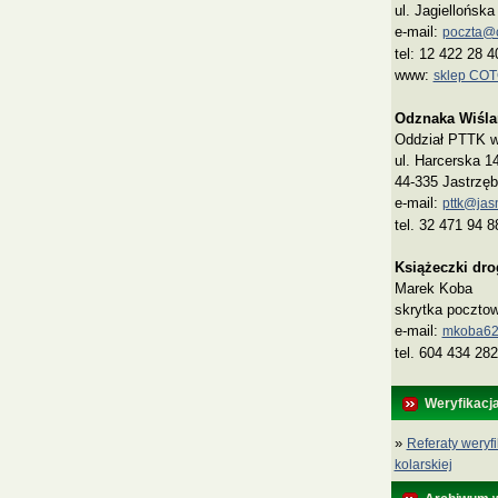
ul. Jagiellońsk
e-mail:
poczta@co
tel: 12 422 28 4
www:
sklep CO
Odznaka Wiśla
Oddział PTTK w 
ul. Harcerska 1
44-335 Jastrzęb
e-mail:
pttk@jasn
tel. 32 471 94 8
Książeczki dr
Marek Koba
skrytka poczto
e‑mail:
mkoba62
tel. 604 434 282
Weryfikacj
»
Referaty weryfi
kolarskiej