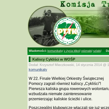
Wiadomości:
komunikaty
/
z życia ktkol
/
odznaki
/
szlaki
/
Dz
Kaliscy Cykliści w WOŚP
Dodał: Krzysztof Mieczkowski, 14 stycznia 2014 @ 1
komunikaty
W 22. Finale Wielkiej Orkiestry Świątecznej
Pomocy zagrali również kaliscy „Cykliści”!
Pierwsza kaliska grupa rowerowych wolontari
wzbudzała niemałe zainteresowanie
przemierzając kaliskie ścieżki i ulice.
Poszczególni klubowicze włączali się już wcze