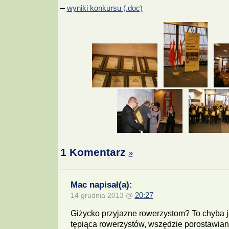
–
wyniki konkursu (.doc)
1 Komentarz
»
Mac napisał(a):
14 grudnia 2013 @
20:27
Giżycko przyjazne rowerzystom? To chyba jak
tępiąca rowerzystów, wszędzie porostawian