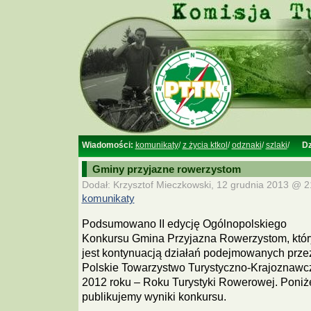
Wiadomości:
komunikaty
/
z życia ktkol
/
odznaki
/
szlaki
/
Dz
Gminy przyjazne rowerzystom
Dodał: Krzysztof Mieczkowski, 12 grudnia 2013 @ 21
komunikaty
Podsumowano II edycję Ogólnopolskiego
Konkursu Gmina Przyjazna Rowerzystom, któr
jest kontynuacją działań podejmowanych prze
Polskie Towarzystwo Turystyczno-Krajoznawc
2012 roku – Roku Turystyki Rowerowej. Poniż
publikujemy wyniki konkursu.